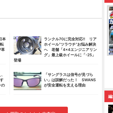
日本
ランクル70に完全対応!! リア
運転
ホイール”ツラウチ”お悩み解決
が革
へ 老舗「4×4エンジニアリン
グ」最上級ホイールに「-25」
登場
え、
「サングラスは信号が見づら
暑す
い」は誤解だった！ SWANS
ンの
が安全運転を支える理由
編