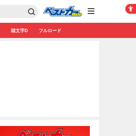
Club
ン
頭文字D
フルロード