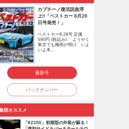
カプチーノ復活説急浮
上!!「ベストカー 8月26
日号発売！」
ベストカー8.26号 定価
590円 (税込み) ようやく
東京でも梅雨が明け、いよ
いよ本…
最新号
バックナンバー
集部オススメ
「RZ250」初期型の外装が蘇る！
「復刻サイドカバー＆テールカウ