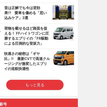
3
昔は正解でも今は逆効
果!? 愛車を傷める「思い
込みケア」3選
4
荷物を載せるほど路面を捉
える！ FFハイトワゴンに圧
勝するエブリイの「FR駆動
による圧倒的な登坂力」
5
快適さの秘密は「ギヤ
比」!! 最新CVTで高速クル
ージングが激変したエブリ
イの巡航快適性
もっと見る
新号