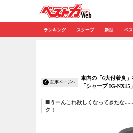
自動車情報誌「ベ
ランキング
スクープ
新型
ベス
車内の「6大付着臭」
記事ページへ
「シャープ IG-NX15
■うーんこれ欲しくなってきたな…… 
ク！