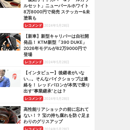
ルセット」ニューパールホワイト
8万8000円で発売 ステッカー&未
塗装も
レコメンド
2024年5月28日
【新車】新型キャリパーは自社開
発品！ KTM新型「390 DUKE」
2026年モデルが82万9000円で
登場
レコメンド
2024年5月28日
【インタビュー】後継者がいな
い…。そんなバイクショップは連
絡を！ レッドバロンが本気で乗り
出す“事業継承”とは？
レコメンド
2024年5月28日
高性能リアショックの前に忘れて
ない！？ 宝の持ち腐れを防ぐ足ま
わりのグリスアップ
レコメンド
2024年5月28日