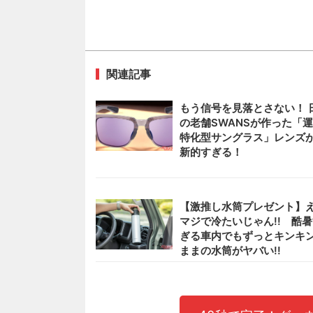
関連記事
もう信号を見落とさない！ 
の老舗SWANSが作った「
特化型サングラス」レンズ
新的すぎる！
【激推し水筒プレゼント】
マジで冷たいじゃん!! 酷
ぎる車内でもずっとキンキ
ままの水筒がヤバい!!