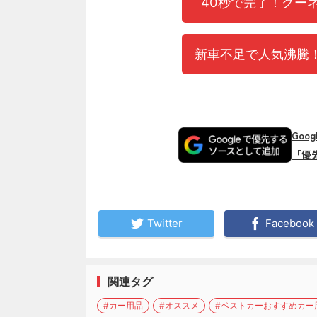
40秒で完了！グー
新車不足で人気沸騰！
Goo
「優
Twitter
Facebook
関連タグ
#カー用品
#オススメ
#ベストカーおすすめカー