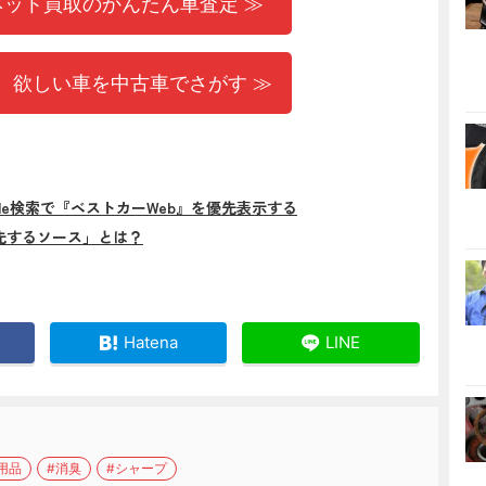
ネット買取のかんたん車査定 ≫
 欲しい車を中古車でさがす ≫
gle検索で『ベストカーWeb』を優先表示する
先するソース」とは？
Hatena
LINE
用品
#消臭
#シャープ