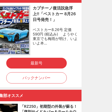
カプチーノ復活説急浮
上!!「ベストカー 8月26
日号発売！」
ベストカー8.26号 定価
590円 (税込み) ようやく
東京でも梅雨が明け、いよ
いよ本…
最新号
バックナンバー
集部オススメ
「RZ250」初期型の外装が蘇る！
「復刻サイドカバー＆テールカウ