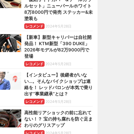
ルセット」ニューパールホワイト
8万8000円で発売 ステッカー&未
塗装も
レコメンド
2024年5月28日
【新車】新型キャリパーは自社開
発品！ KTM新型「390 DUKE」
2026年モデルが82万9000円で
登場
レコメンド
2024年5月28日
【インタビュー】後継者がいな
い…。そんなバイクショップは連
絡を！ レッドバロンが本気で乗り
出す“事業継承”とは？
レコメンド
2024年5月28日
高性能リアショックの前に忘れて
ない！？ 宝の持ち腐れを防ぐ足ま
わりのグリスアップ
レコメンド
2024年5月28日