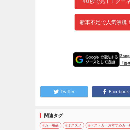
40秒で完了！グー
新車不足で人気沸騰！
Goo
「優
Twitter
Facebook
関連タグ
#カー用品
#オススメ
#ベストカーおすすめカー