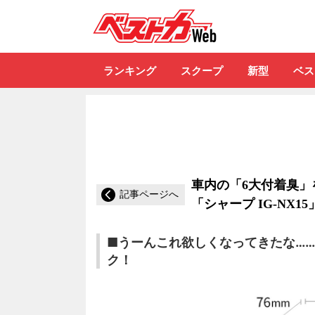
自動車情報誌「ベ
ランキング
スクープ
新型
ベス
車内の「6大付着臭」
記事ページへ
「シャープ IG-NX15
■うーんこれ欲しくなってきたな…… 
ク！