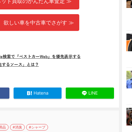
ネット買取のかんたん車査定 ≫
 欲しい車を中古車でさがす ≫
gle検索で『ベストカーWeb』を優先表示する
先するソース」とは？
Hatena
LINE
用品
#消臭
#シャープ