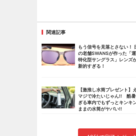
関連記事
もう信号を見落とさない！ 
の老舗SWANSが作った「
特化型サングラス」レンズ
新的すぎる！
【激推し水筒プレゼント】
マジで冷たいじゃん!! 酷
ぎる車内でもずっとキンキ
ままの水筒がヤバい!!