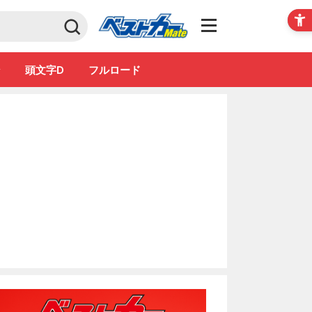
Club
ン
頭文字D
フルロード