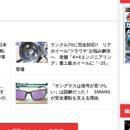
日本
ランクル70に完全対応!! リア
運転
ホイール”ツラウチ”お悩み解決
が革
へ 老舗「4×4エンジニアリン
グ」最上級ホイールに「-25」
登場
え、
「サングラスは信号が見づら
暑す
い」は誤解だった！ SWANS
ンの
が安全運転を支える理由
編