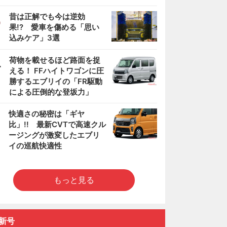
3
昔は正解でも今は逆効
果!? 愛車を傷める「思い
込みケア」3選
4
荷物を載せるほど路面を捉
える！ FFハイトワゴンに圧
勝するエブリイの「FR駆動
による圧倒的な登坂力」
5
快適さの秘密は「ギヤ
比」!! 最新CVTで高速クル
ージングが激変したエブリ
イの巡航快適性
もっと見る
新号