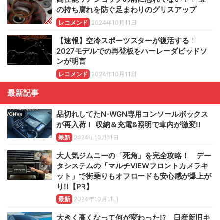
の持ち腐れを防ぐ足まわりのグリスアップ
レコメンド
2024年10月11日
【速報】空冷スポーツスターが復活する！
2027モデルでの再登板をハーレーダビッドソ
ンが明言
レコメンド
2024年10月11日
最新記事
品切れしてたN-WGN専用コンソールボックス
が再入荷！ 収納＆充電&照明で車内が激変!!
最新
2024年10月11日
大人気ジムニーの「死角」を完全攻略！ デー
タシステムの「マルチVIEWフロントカメラキ
ット」で街乗りもオフロードも安心感が爆上が
り!!【PR】
最新
2024年10月11日
大きく高くなって何が変わった!? 日産新旧キ