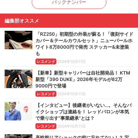
バックナンバー
編集部オススメ
「RZ250」初期型の外装が蘇る！「復刻サイド
カバー＆テールカウルセット」ニューパールホ
ワイト8万8000円で発売 ステッカー&未塗装
も
レコメンド
2024年10月11日
【新車】新型キャリパーは自社開発品！ KTM
新型「390 DUKE」2026年モデルが82万
9000円で登場
レコメンド
2024年10月11日
【インタビュー】後継者がいない…。そんなバ
イクショップは連絡を！ レッドバロンが本気
で乗り出す“事業継承”とは？
レコメンド
2024年10月11日
高性能リアショックの前に忘れてない！？ 宝