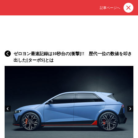
記事ページへ
ゼロヨン最速記録は10秒台の[衝撃]!! 歴代一位の数値を叩き
出した[ターボS]とは