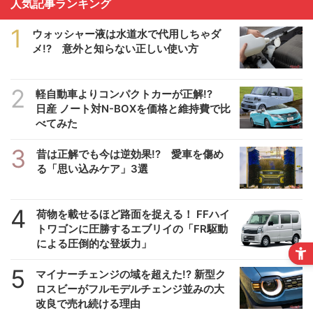
人気記事ランキング
1
ウォッシャー液は水道水で代用しちゃダ
メ!? 意外と知らない正しい使い方
2
軽自動車よりコンパクトカーが正解!?
日産 ノート対N-BOXを価格と維持費で比
べてみた
3
昔は正解でも今は逆効果!? 愛車を傷め
る「思い込みケア」3選
4
荷物を載せるほど路面を捉える！ FFハイ
トワゴンに圧勝するエブリイの「FR駆動
による圧倒的な登坂力」
5
マイナーチェンジの域を超えた!? 新型ク
ロスビーがフルモデルチェンジ並みの大
改良で売れ続ける理由