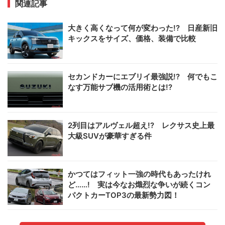
関連記事
大きく高くなって何が変わった!? 日産新旧
キックスをサイズ、価格、装備で比較
セカンドカーにエブリイ最強説!? 何でもこ
なす万能サブ機の活用術とは!?
2列目はアルヴェル超え!? レクサス史上最
大級SUVが豪華すぎる件
かつてはフィット一強の時代もあったけれ
ど……! 実は今なお熾烈な争いが続くコン
パクトカーTOP3の最新勢力図！