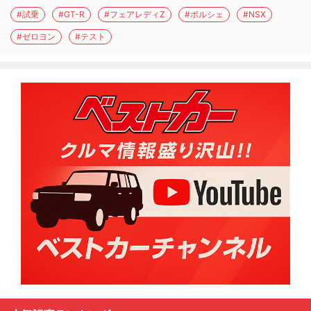
#試乗
#GT-R
#フェアレディZ
#ポルシェ
#NSX
#ゼロヨン
#テスト