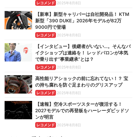
レコメンド
2025年8月8日
【新車】新型キャリパーは自社開発品！ KTM
新型「390 DUKE」2026年モデルが82万
9000円で登場
レコメンド
2025年8月8日
【インタビュー】後継者がいない…。そんなバ
イクショップは連絡を！ レッドバロンが本気
で乗り出す“事業継承”とは？
レコメンド
2025年8月8日
高性能リアショックの前に忘れてない！？ 宝
の持ち腐れを防ぐ足まわりのグリスアップ
レコメンド
2025年8月8日
【速報】空冷スポーツスターが復活する！
2027モデルでの再登板をハーレーダビッドソ
ンが明言
レコメンド
2025年8月8日