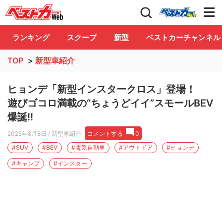
自動車情報誌「ベストカー」
Club
ランキング
スクープ
新型
ベストカーチャンネル
TOP
>
新型車紹介
ヒョンデ「新型インスタークロス」登場！
遊びゴコロ満載の“ちょうどイイ”スモールBEV
爆誕!!
2025年8月8日
/ 新型車紹介
コメントする
0
#SUV
#BEV
#電気自動車
#アウトドア
#ヒョンデ
#キャンプ
#インスター