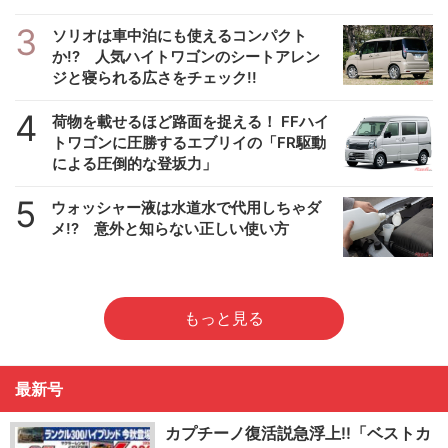
3
ソリオは車中泊にも使えるコンパクト
か!? 人気ハイトワゴンのシートアレン
ジと寝られる広さをチェック!!
4
荷物を載せるほど路面を捉える！ FFハイ
トワゴンに圧勝するエブリイの「FR駆動
による圧倒的な登坂力」
5
ウォッシャー液は水道水で代用しちゃダ
メ!? 意外と知らない正しい使い方
もっと見る
最新号
カプチーノ復活説急浮上!!「ベストカ