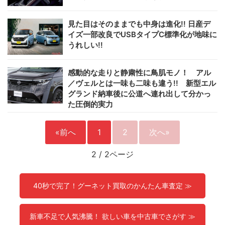
見た目はそのままでも中身は進化!! 日産デ
イズ一部改良でUSBタイプC標準化が地味に
うれしい!!
感動的な走りと静粛性に鳥肌モノ！ アル
／ヴェルとは一味も二味も違う!! 新型エル
グランド納車後に公道へ連れ出して分かっ
た圧倒的実力
«前へ
1
2
次へ»
2
/
2ページ
40秒で完了！グーネット買取のかんたん車査定 ≫
新車不足で人気沸騰！ 欲しい車を中古車でさがす ≫