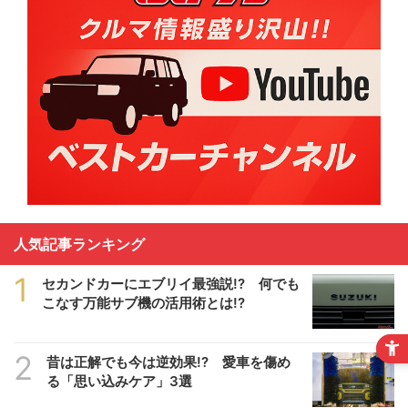
人気記事ランキング
1
セカンドカーにエブリイ最強説!? 何でも
こなす万能サブ機の活用術とは!?
2
昔は正解でも今は逆効果!? 愛車を傷め
る「思い込みケア」3選