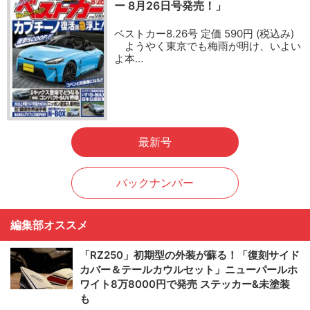
ー 8月26日号発売！」
ベストカー8.26号 定価 590円 (税込み)
ようやく東京でも梅雨が明け、いよい
よ本…
最新号
バックナンバー
編集部オススメ
「RZ250」初期型の外装が蘇る！「復刻サイド
カバー＆テールカウルセット」ニューパールホ
ワイト8万8000円で発売 ステッカー&未塗装
も