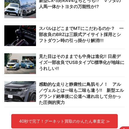
新型CX-5対RAV4ならどっち!? マツダの
人馬一体かトヨタの万能性か!?
スバルはどこまでMTにこだわるのか？ 一
部改良のBRZは三眼式アイサイト採用とシ
フトダウン時の引っ掛かり解消!!!
見た目はそのままでも中身は進化!! 日産デ
イズ一部改良でUSBタイプC標準化が地味に
うれしい!!
感動的な走りと静粛性に鳥肌モノ！ アル
／ヴェルとは一味も二味も違う!! 新型エル
グランド納車後に公道へ連れ出して分かっ
た圧倒的実力
40秒で完了！グーネット買取のかんたん車査定 ≫