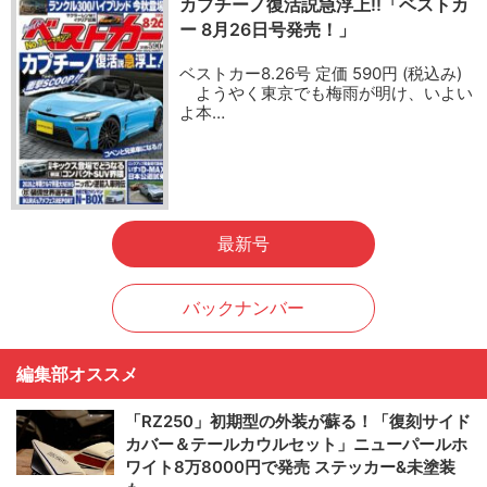
カプチーノ復活説急浮上!!「ベストカ
ー 8月26日号発売！」
ベストカー8.26号 定価 590円 (税込み)
ようやく東京でも梅雨が明け、いよい
よ本…
最新号
バックナンバー
編集部オススメ
「RZ250」初期型の外装が蘇る！「復刻サイド
カバー＆テールカウルセット」ニューパールホ
ワイト8万8000円で発売 ステッカー&未塗装