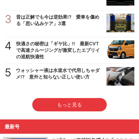
3
昔は正解でも今は逆効果!? 愛車を傷め
る「思い込みケア」3選
4
快適さの秘密は「ギヤ比」!! 最新CVT
で高速クルージングが激変したエブリイ
の巡航快適性
5
ウォッシャー液は水道水で代用しちゃダ
メ!? 意外と知らない正しい使い方
もっと見る
最新号