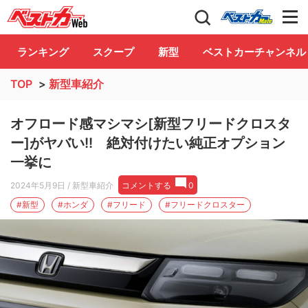
自動車情報誌「ベストカー」
Club
ランキング
スクープ
新型
ベストカーチャンネル
TOP
>
新型車紹介
オフロード感マシマシ[新型フリードクロスタ
ー]がヤバい!! 絶対付けたい純正オプション
一挙に
2024年5月9日
/ 新型車紹介
コメントする
0
#新型
#ホンダ
#フリード
#フリードクロスター