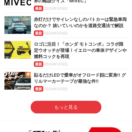
界の略語クイズ「MIVEC」
最新
2024年5月9日
赤灯だけでサイレンなしのパトカーは緊急車両
なのか？ 抜いていいのかを道路交通法で解説
最新
2024年5月9日
ロゴに注目！「ホンダ モトコンポ」コラボ限
定ウオッチが登場！イエローの車体デザインや
燃料コックを再現
最新
2024年5月9日
貼るだけLEDで愛車がオフロード顔に変身!! グ
リルマーカーテープが最強な件!!
最新
2024年5月9日
もっと見る