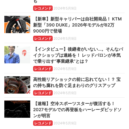
も
レコメンド
2024年5月9日
【新車】新型キャリパーは自社開発品！ KTM
新型「390 DUKE」2026年モデルが82万
9000円で登場
レコメンド
2024年5月9日
【インタビュー】後継者がいない…。そんなバ
イクショップは連絡を！ レッドバロンが本気
で乗り出す“事業継承”とは？
レコメンド
2024年5月9日
高性能リアショックの前に忘れてない！？ 宝
の持ち腐れを防ぐ足まわりのグリスアップ
レコメンド
2024年5月9日
【速報】空冷スポーツスターが復活する！
2027モデルでの再登板をハーレーダビッドソ
ンが明言
レコメンド
2024年5月9日