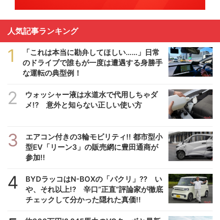
人気記事ランキング
1
「これは本当に勘弁してほしい……」日常
のドライブで誰もが一度は遭遇する身勝手
な運転の典型例！
2
ウォッシャー液は水道水で代用しちゃダ
メ!? 意外と知らない正しい使い方
3
エアコン付きの3輪モビリティ!! 都市型小
型EV「リーン3」の販売網に豊田通商が
参加!!
4
BYDラッコはN-BOXの「パクリ」?? い
や、それ以上!? 辛口”正直”評論家が徹底
チェックして分かった隠れた真価!!