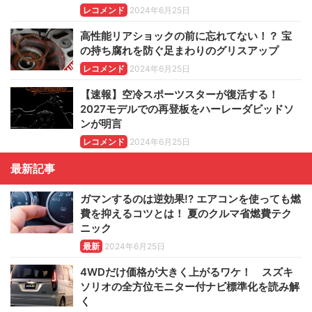
レコメンド
2024年6月25日
高性能リアショックの前に忘れてない！？ 宝
の持ち腐れを防ぐ足まわりのグリスアップ
レコメンド
2024年6月25日
【速報】空冷スポーツスターが復活する！
2027モデルでの再登板をハーレーダビッドソ
ンが明言
レコメンド
2024年6月25日
最新記事
ガマンするのは逆効果!? エアコンを使っても燃
費を抑えるコツとは！ 夏のクルマ省燃費テク
ニック
最新
2024年6月25日
4WDだけ価格が大きく上がるワケ！ スズキ
ソリオの全方位モニター付ナビ標準化を読み解
く