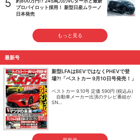
5
約800万円!? 245馬力のVCターボと最新
プロパイロット採用！ 新型日産ムラーノ
日本発売
もっと見る
最新号
新型LFAはBEVではなくPHEVで登
場?!「ベストカー 9月10日号発売！」
ベストカー 9.10号 定価 590円 (税込み)
自動車メーカー出演のテレビ番組が
SN…