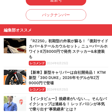
最新号
バックナンバー
編集部オススメ
「RZ250」初期型の外装が蘇る！「復刻サイド
カバー＆テールカウルセット」ニューパールホ
ワイト8万8000円で発売 ステッカー&未塗装
も
レコメンド
2024年6月25日
【新車】新型キャリパーは自社開発品！ KTM
新型「390 DUKE」2026年モデルが82万
9000円で登場
レコメンド
2024年6月25日
【インタビュー】後継者がいない…。そんなバ
イクショップは連絡を！ レッドバロンが本気
で乗り出す“事業継承”とは？