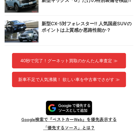
新型キックス「G」だけの特別装備を検証!!
新型CX-5対フォレスター!! 人気国産SUVの
ポイントは上質感か悪路性能か？
40秒で完了！グーネット買取のかんたん車査定 ≫
新車不足で人気沸騰！ 欲しい車を中古車でさがす ≫
Google検索で『ベストカーWeb』を優先表示する
「優先するソース」とは？