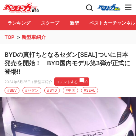
自動車情報誌「ベストカー」
Club
ランキング
スクープ
新型
ベストカーチャンネル
TOP
>
新型車紹介
BYDの真打ちとなるセダン[SEAL]ついに日本
発売を開始！ BYD国内モデル第3弾が正式に
登場!!
2024年6月25日
/ 新型車紹介
コメントする
0
#BEV
#セダン
#BYD
#中国
#SEAL