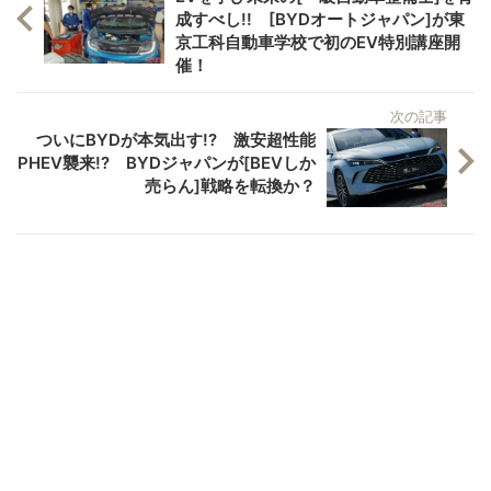
成すべし!! [BYDオートジャパン]が東
京工科自動車学校で初のEV特別講座開
催！
次の記事
ついにBYDが本気出す!? 激安超性能
PHEV襲来!? BYDジャパンが[BEVしか
売らん]戦略を転換か？