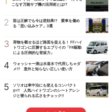
1
こなす万能サブ機の活用術とは!?
2
昔は正解でも今は逆効果!? 愛車を傷め
る「思い込みケア」3選
3
荷物を載せるほど路面を捉える！ FFハイ
トワゴンに圧勝するエブリイの「FR駆動
による圧倒的な登坂力」
4
ウォッシャー液は水道水で代用しちゃダ
メ!? 意外と知らない正しい使い方
5
ソリオは車中泊にも使えるコンパクト
か!? 人気ハイトワゴンのシートアレン
ジと寝られる広さをチェック!!