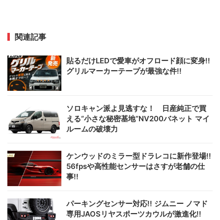
関連記事
貼るだけLEDで愛車がオフロード顔に変身!!
グリルマーカーテープが最強な件!!
ソロキャン派よ見逃すな！ 日産純正で買
える“小さな秘密基地”NV200バネット マイ
ルームの破壊力
ケンウッドのミラー型ドラレコに新作登場!!
56fpsや高性能センサーはさすが老舗の仕
事!!
パーキングセンサー対応!! ジムニー ノマド
専用JAOSリヤスポーツカウルが激進化!!