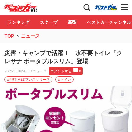
自動車情報誌「ベストカー」
Club
ランキング
スクープ
新型
ベストカーチャンネル
TOP
>
ニュース
災害・キャンプで活躍！ 水不要トイレ「ク
レサナ ポータブルスリム」登場
2025年8月26日
/ ニュース
コメントする
0
#PRTIMESプレスリリース
#トイレ