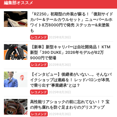
編集部オススメ
「RZ250」初期型の外装が蘇る！「復刻サイド
カバー＆テールカウルセット」ニューパールホ
ワイト8万8000円で発売 ステッカー&未塗装
も
レコメンド
2025年8月26日
【新車】新型キャリパーは自社開発品！ KTM
新型「390 DUKE」2026年モデルが82万
9000円で登場
レコメンド
2025年8月26日
【インタビュー】後継者がいない…。そんなバ
イクショップは連絡を！ レッドバロンが本気
で乗り出す“事業継承”とは？
レコメンド
2025年8月26日
高性能リアショックの前に忘れてない！？ 宝
の持ち腐れを防ぐ足まわりのグリスアップ
レコメンド
2025年8月26日