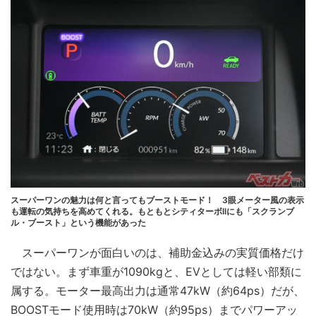
スーパーワンの魅力は何と言ってもブーストモード！ 3眼メーター風の表示
も運転の気持ちを高めてくれる。もともとシティターボIIにも「スクランブ
ル・ブースト」という機能があった
スーパーワンが面白いのは、補助金込みの実質価格だけ
ではない。まず車重が1090kgと、EVとしては軽い部類に
属する。モーター最高出力は通常47kW（約64ps）だが、
BOOSTモード使用時は70kW（約95ps）までパワーアッ