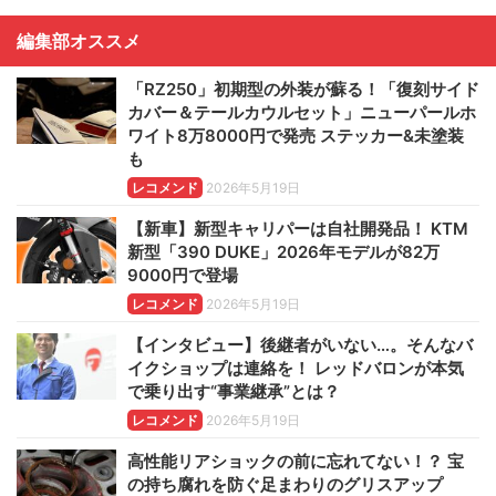
編集部オススメ
「RZ250」初期型の外装が蘇る！「復刻サイド
カバー＆テールカウルセット」ニューパールホ
ワイト8万8000円で発売 ステッカー&未塗装
も
レコメンド
2026年5月19日
【新車】新型キャリパーは自社開発品！ KTM
新型「390 DUKE」2026年モデルが82万
9000円で登場
レコメンド
2026年5月19日
【インタビュー】後継者がいない…。そんなバ
イクショップは連絡を！ レッドバロンが本気
で乗り出す“事業継承”とは？
レコメンド
2026年5月19日
高性能リアショックの前に忘れてない！？ 宝
の持ち腐れを防ぐ足まわりのグリスアップ