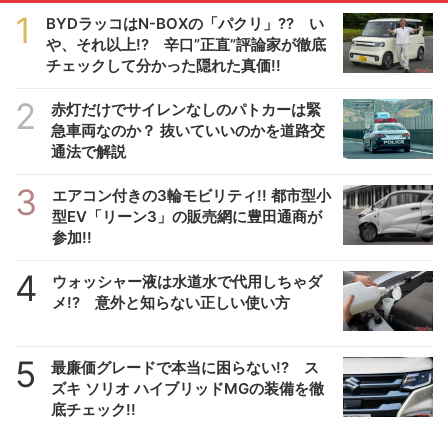
1
BYDラッコはN-BOXの「パクリ」?? い
や、それ以上!? 辛口”正直”評論家が徹底
チェックして分かった隠れた真価!!
2
赤灯だけでサイレンなしのパトカーは緊
急車両なのか？ 抜いていいのかを道路交
通法で解説
3
エアコン付きの3輪モビリティ!! 都市型小
型EV「リーン3」の販売網に豊田通商が
参加!!
4
ウォッシャー液は水道水で代用しちゃダ
メ!? 意外と知らない正しい使い方
5
最廉価グレードで本当に困らない!? ス
ズキ ソリオ ハイブリッドMGの装備を徹
底チェック!!