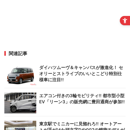
関連記事
ダイハツムーヴ＆キャンバスが激進化！ セ
オリーとストライプのいいとこどり特別仕
様車に注目!!
エアコン付きの3輪モビリティ!! 都市型小型
EV「リーン3」の販売網に豊田通商が参加!!
東京駅でミニカーに見惚れろ!! オートアー
トが手がけた頭文字Dや007の精密モデルが