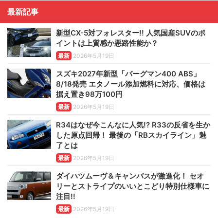
最新記事
新型CX-5対フォレスター!! 人気国産SUVのポ
イントは上質感か悪路性能か？
最新
2026年5月19日
スズキ2027年新型「バーグマン400 ABS」
8/18発売 エタノール添加燃料に対応、価格は
据え置き98万100円
最新
2026年5月19日
R34はなぜ今こんなに人気!? R33の反省を生か
した原点回帰！ 最後の「RBスカイライン」魅
了とは
最新
2026年5月19日
ダイハツムーヴ＆キャンバスが激進化！ セオ
リーとストライプのいいとこどり特別仕様車に
注目!!
最新
2026年5月19日