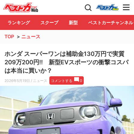
自動車情報誌「ベストカー」
Club
ランキング
スクープ
新型
ベストカーチャンネル
TOP
>
ニュース
ホンダ スーパーワンは補助金130万円で実質
209万200円!! 新型EVスポーツの衝撃コスパ
は本当に買いか？
2026年5月19日
/ ニュース
コメントする
0