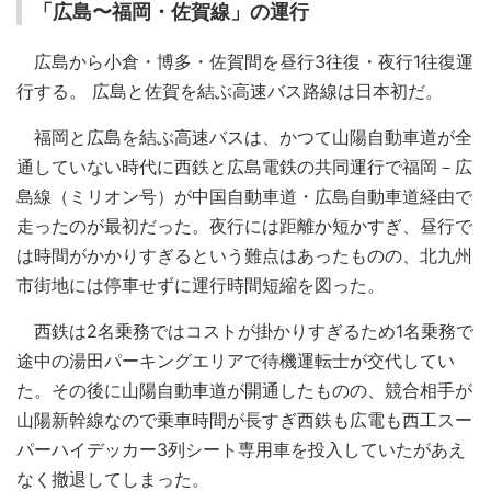
「広島〜福岡・佐賀線」の運行
広島から小倉・博多・佐賀間を昼行3往復・夜行1往復運
行する。 広島と佐賀を結ぶ高速バス路線は日本初だ。
福岡と広島を結ぶ高速バスは、かつて山陽自動車道が全
通していない時代に西鉄と広島電鉄の共同運行で福岡－広
島線（ミリオン号）が中国自動車道・広島自動車道経由で
走ったのが最初だった。夜行には距離か短かすぎ、昼行で
は時間がかかりすぎるという難点はあったものの、北九州
市街地には停車せずに運行時間短縮を図った。
西鉄は2名乗務ではコストが掛かりすぎるため1名乗務で
途中の湯田パーキングエリアで待機運転士が交代してい
た。その後に山陽自動車道が開通したものの、競合相手が
山陽新幹線なので乗車時間が長すぎ西鉄も広電も西工スー
パーハイデッカー3列シート専用車を投入していたがあえ
なく撤退してしまった。