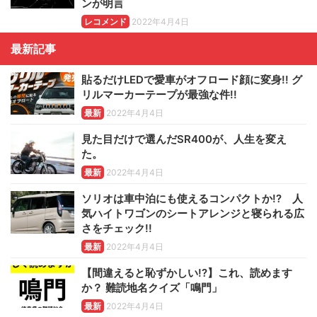
ンが明言
レコメンド
2022年4月4日
最新記事
貼るだけLEDで愛車がオフロード顔に変身!! グ
リルマーカーテープが最強な件!!
最新
2022年4月4日
見た目だけで選んだSR400が、人生を変え
た。
最新
2022年4月4日
ソリオは車中泊にも使えるコンパクトか!? 人
気ハイトワゴンのシートアレンジと寝られる広
さをチェック!!
最新
2022年4月4日
【間違えると恥ずかしい!?】これ、読めます
か？ 難読地名クイズ「鳴門」
最新
2022年4月4日