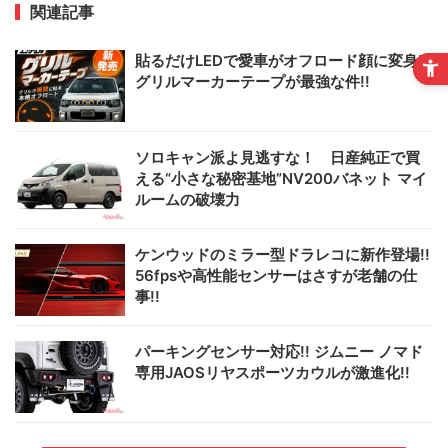
関連記事
貼るだけLEDで愛車がオフロード顔に変身!!
グリルマーカーテープが最強な件!!
ソロキャン派よ見逃すな！ 日産純正で買
える“小さな秘密基地”NV200バネット マイ
ルームの破壊力
ケンウッドのミラー型ドラレコに新作登場!!
56fpsや高性能センサーはさすが老舗の仕
事!!
パーキングセンサー対応!! ジムニー ノマド
専用JAOSリヤスポーツカウルが激進化!!