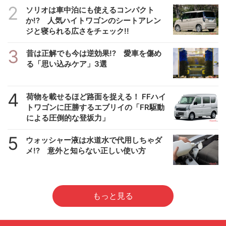
2
ソリオは車中泊にも使えるコンパクト
か!? 人気ハイトワゴンのシートアレン
ジと寝られる広さをチェック!!
3
昔は正解でも今は逆効果!? 愛車を傷め
る「思い込みケア」3選
4
荷物を載せるほど路面を捉える！ FFハイ
トワゴンに圧勝するエブリイの「FR駆動
による圧倒的な登坂力」
5
ウォッシャー液は水道水で代用しちゃダ
メ!? 意外と知らない正しい使い方
もっと見る