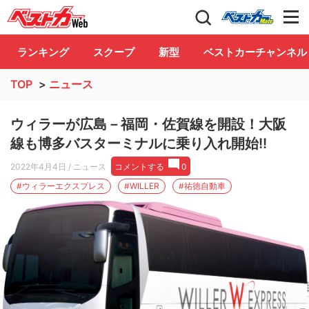
自動車情報誌「ベストカー」
Club
ランキング
スクープ
新型
ベストカーチャンネル
TOP
>
ニュース
ウィラーが広島－福岡・佐賀線を開設！大阪
線も博多バスターミナルに乗り入れ開始!!
2022年4月4日
/ ニュース
コメントする
0
#ウィラーエクスプレス
#WILLER
#祐徳自動車