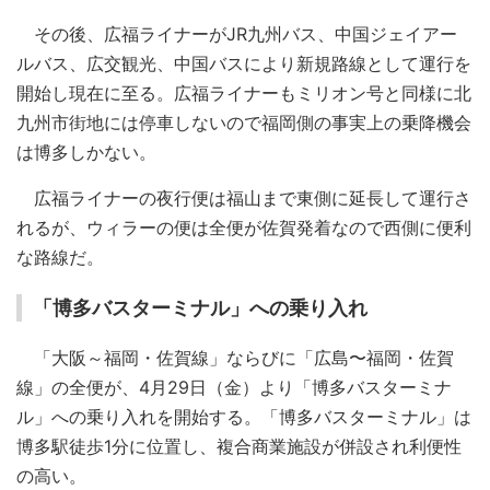
その後、広福ライナーがJR九州バス、中国ジェイアー
ルバス、広交観光、中国バスにより新規路線として運行を
開始し現在に至る。広福ライナーもミリオン号と同様に北
九州市街地には停車しないので福岡側の事実上の乗降機会
は博多しかない。
広福ライナーの夜行便は福山まで東側に延長して運行さ
れるが、ウィラーの便は全便が佐賀発着なので西側に便利
な路線だ。
「博多バスターミナル」への乗り入れ
「大阪～福岡・佐賀線」ならびに「広島〜福岡・佐賀
線」の全便が、4月29日（金）より「博多バスターミナ
ル」への乗り入れを開始する。「博多バスターミナル」は
博多駅徒歩1分に位置し、複合商業施設が併設され利便性
の高い。