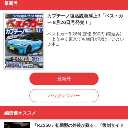
最新号
カプチーノ復活説急浮上!!「ベストカ
ー 8月26日号発売！」
ベストカー8.26号 定価 590円 (税込み)
ようやく東京でも梅雨が明け、いよい
よ本…
最新号
バックナンバー
編集部オススメ
「RZ250」初期型の外装が蘇る！「復刻サイド