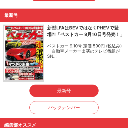
最新号
新型LFAはBEVではなくPHEVで登
場?!「ベストカー 9月10日号発売！」
ベストカー 9.10号 定価 590円 (税込み)
自動車メーカー出演のテレビ番組が
SN…
最新号
バックナンバー
編集部オススメ