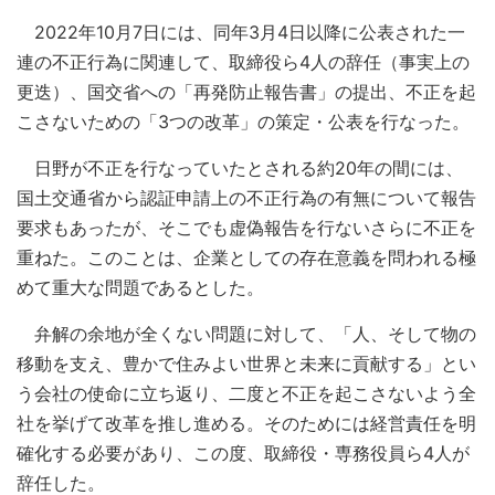
2022年10月7日には、同年3月4日以降に公表された一
連の不正行為に関連して、取締役ら4人の辞任（事実上の
更迭）、国交省への「再発防止報告書」の提出、不正を起
こさないための「3つの改革」の策定・公表を行なった。
日野が不正を行なっていたとされる約20年の間には、
国土交通省から認証申請上の不正行為の有無について報告
要求もあったが、そこでも虚偽報告を行ないさらに不正を
重ねた。このことは、企業としての存在意義を問われる極
めて重大な問題であるとした。
弁解の余地が全くない問題に対して、「人、そして物の
移動を支え、豊かで住みよい世界と未来に貢献する」とい
う会社の使命に立ち返り、二度と不正を起こさないよう全
社を挙げて改革を推し進める。そのためには経営責任を明
確化する必要があり、この度、取締役・専務役員ら4人が
辞任した。