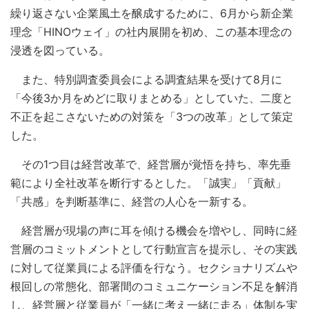
繰り返さない企業風土を醸成するために、6月から新企業
理念「HINOウェイ」の社内展開を初め、この基本理念の
浸透を図っている。
また、特別調査委員会による調査結果を受けて8月に
「今後3か月をめどに取りまとめる」としていた、二度と
不正を起こさないための対策を「3つの改革」として策定
した。
その1つ目は経営改革で、経営層が覚悟を持ち、率先垂
範により全社改革を断行するとした。「誠実」「貢献」
「共感」を判断基準に、経営の人心を一新する。
経営層が現場の声に耳を傾ける機会を増やし、同時に経
営層のコミットメントとして行動宣言を提示し、その実践
に対して従業員による評価を行なう。セクショナリズムや
根回しの常態化、部署間のコミュニケーション不足を解消
し、経営層と従業員が「一緒に考え一緒に走る」体制を実