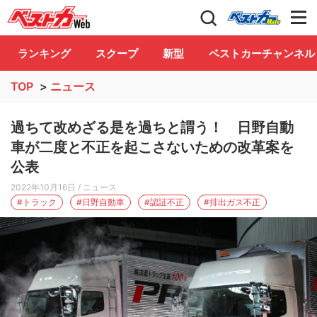
自動車情報誌「ベストカー」
Club
ランキング
スクープ
新型
ベストカーチャンネル
TOP
>
ニュース
過ちて改めざる是を過ちと謂う！ 日野自動
車が二度と不正を起こさないための改革案を
公表
2022年10月16日
/ ニュース
#トラック
#日野自動車
#認証不正
#排出ガス不正