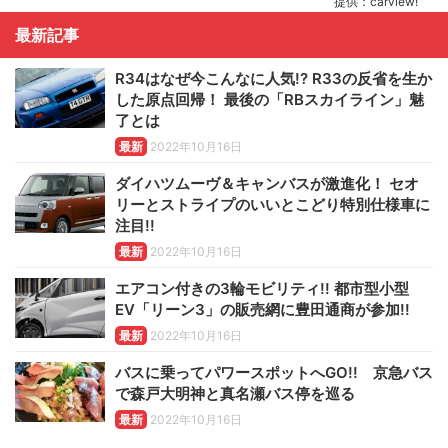
提供：carview!
最新記事
R34はなぜ今こんなに人気!? R33の反省を生か
した原点回帰！ 最後の「RBスカイライン」魅
了とは
最新
2022年10月16日
ダイハツムーヴ＆キャンバスが激進化！ セオ
リーとストライプのいいとこどり特別仕様車に
注目!!
最新
2022年10月16日
エアコン付きの3輪モビリティ!! 都市型小型
EV「リーン3」の販売網に豊田通商が参加!!
最新
2022年10月16日
バスに乗ってパワースポットへGO!! 京急バス
で森戸大明神と真名瀬バス停を巡る
最新
2022年10月16日