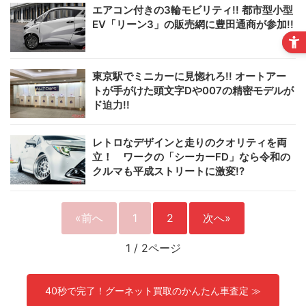
エアコン付きの3輪モビリティ!! 都市型小型
EV「リーン3」の販売網に豊田通商が参加!!
東京駅でミニカーに見惚れろ!! オートアー
トが手がけた頭文字Dや007の精密モデルが
ド迫力!!
レトロなデザインと走りのクオリティを両
立！ ワークの「シーカーFD」なら令和の
クルマも平成ストリートに激変!?
«前へ
1
2
次へ»
1
/
2ページ
40秒で完了！グーネット買取のかんたん車査定 ≫