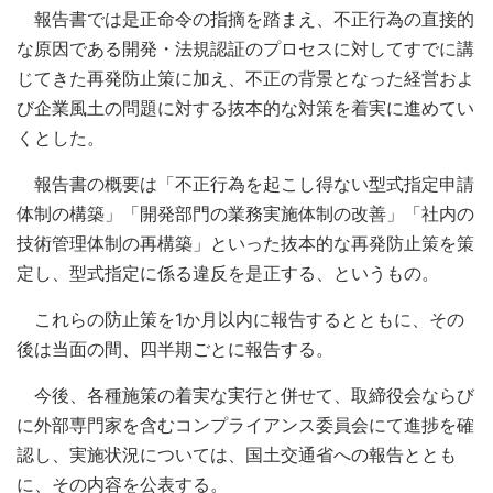
報告書では是正命令の指摘を踏まえ、不正行為の直接的
な原因である開発・法規認証のプロセスに対してすでに講
じてきた再発防止策に加え、不正の背景となった経営およ
び企業風土の問題に対する抜本的な対策を着実に進めてい
くとした。
報告書の概要は「不正行為を起こし得ない型式指定申請
体制の構築」「開発部門の業務実施体制の改善」「社内の
技術管理体制の再構築」といった抜本的な再発防止策を策
定し、型式指定に係る違反を是正する、というもの。
これらの防止策を1か月以内に報告するとともに、その
後は当面の間、四半期ごとに報告する。
今後、各種施策の着実な実行と併せて、取締役会ならび
に外部専門家を含むコンプライアンス委員会にて進捗を確
認し、実施状況については、国土交通省への報告ととも
に、その内容を公表する。