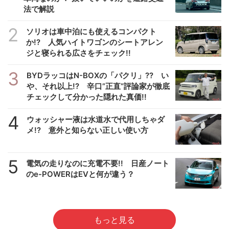
法で解説
2
ソリオは車中泊にも使えるコンパクト
か!? 人気ハイトワゴンのシートアレン
ジと寝られる広さをチェック!!
3
BYDラッコはN-BOXの「パクリ」?? い
や、それ以上!? 辛口”正直”評論家が徹底
チェックして分かった隠れた真価!!
4
ウォッシャー液は水道水で代用しちゃダ
メ!? 意外と知らない正しい使い方
5
電気の走りなのに充電不要!! 日産ノート
のe-POWERはEVと何が違う？
もっと見る