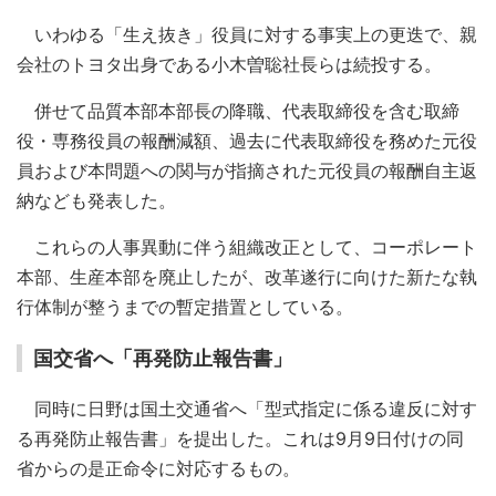
いわゆる「生え抜き」役員に対する事実上の更迭で、親
会社のトヨタ出身である小木曽聡社長らは続投する。
併せて品質本部本部長の降職、代表取締役を含む取締
役・専務役員の報酬減額、過去に代表取締役を務めた元役
員および本問題への関与が指摘された元役員の報酬自主返
納なども発表した。
これらの人事異動に伴う組織改正として、コーポレート
本部、生産本部を廃止したが、改革遂行に向けた新たな執
行体制が整うまでの暫定措置としている。
国交省へ「再発防止報告書」
同時に日野は国土交通省へ「型式指定に係る違反に対す
る再発防止報告書」を提出した。これは9月9日付けの同
省からの是正命令に対応するもの。