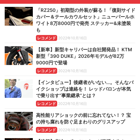
「RZ250」初期型の外装が蘇る！「復刻サイド
カバー＆テールカウルセット」ニューパールホ
ワイト8万8000円で発売 ステッカー&未塗装
も
レコメンド
2022年10月16日
【新車】新型キャリパーは自社開発品！ KTM
新型「390 DUKE」2026年モデルが82万
9000円で登場
レコメンド
2022年10月16日
【インタビュー】後継者がいない…。そんなバ
イクショップは連絡を！ レッドバロンが本気
で乗り出す“事業継承”とは？
レコメンド
2022年10月16日
高性能リアショックの前に忘れてない！？ 宝
の持ち腐れを防ぐ足まわりのグリスアップ
レコメンド
2022年10月16日