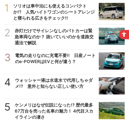
1
ソリオは車中泊にも使えるコンパクト
か!? 人気ハイトワゴンのシートアレンジ
と寝られる広さをチェック!!
2
赤灯だけでサイレンなしのパトカーは緊
急車両なのか？ 抜いていいのかを道路交
通法で解説
3
電気の走りなのに充電不要!! 日産ノート
のe-POWERはEVと何が違う？
4
ウォッシャー液は水道水で代用しちゃダ
メ!? 意外と知らない正しい使い方
5
ケンメリはなぜ伝説になった!? 歴代最多
67万台を売った名車の魅力！ 4代目スカ
イラインの凄さ