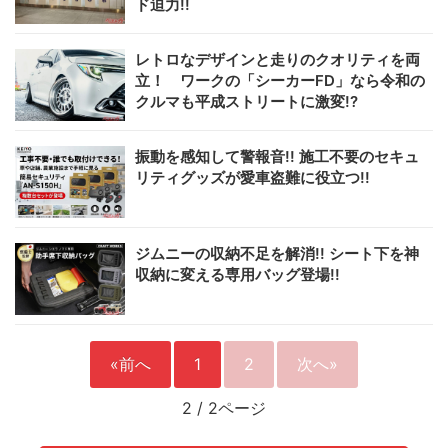
ド迫力!!
レトロなデザインと走りのクオリティを両
立！ ワークの「シーカーFD」なら令和の
クルマも平成ストリートに激変!?
振動を感知して警報音!! 施工不要のセキュ
リティグッズが愛車盗難に役立つ!!
ジムニーの収納不足を解消!! シート下を神
収納に変える専用バッグ登場!!
«前へ
1
2
次へ»
2
/
2ページ