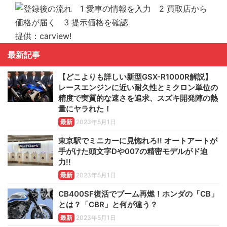
提供：carview!
最新記事
【どこよりも詳しい新型GSX-R1000R解説】
レースエンジンに近い耐久性とミクロン単位の
精度で実質的な速さを追求、スズキ開発陣の熱
量にヤラれた！
最新
2023年5月1日
東京駅でミニカーに見惚れろ!! オートアートが
手がけた頭文字Dや007の精密モデルがド迫
力!!
最新
2023年5月1日
CB400SF復活でブーム再燃！ホンダの「CB」
とは？「CBR」と何が違う？
最新
2023年5月1日