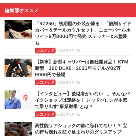
編集部オススメ
「RZ250」初期型の外装が蘇る！「復刻サイド
カバー＆テールカウルセット」ニューパールホ
ワイト8万8000円で発売 ステッカー&未塗装
も
レコメンド
2023年5月1日
【新車】新型キャリパーは自社開発品！ KTM
新型「390 DUKE」2026年モデルが82万
9000円で登場
レコメンド
2023年5月1日
【インタビュー】後継者がいない…。そんなバ
イクショップは連絡を！ レッドバロンが本気
で乗り出す“事業継承”とは？
レコメンド
2023年5月1日
高性能リアショックの前に忘れてない！？ 宝
の持ち腐れを防ぐ足まわりのグリスアップ