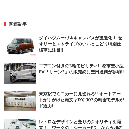
関連記事
ダイハツムーヴ＆キャンバスが激進化！ セ
オリーとストライプのいいとこどり特別仕
様車に注目!!
エアコン付きの3輪モビリティ!! 都市型小型
EV「リーン3」の販売網に豊田通商が参加!!
東京駅でミニカーに見惚れろ!! オートアー
トが手がけた頭文字Dや007の精密モデルが
ド迫力!!
レトロなデザインと走りのクオリティを両
立！ ワークの「シーカーFD」なら令和の