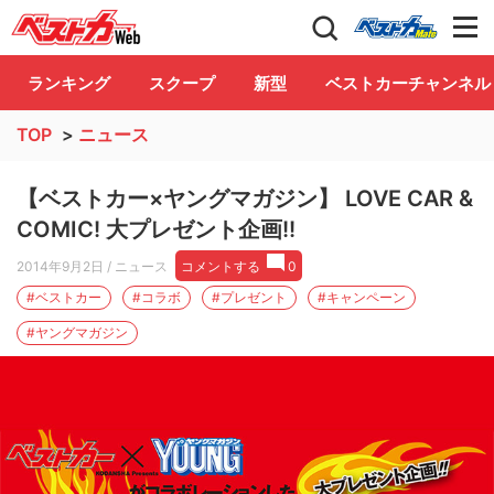
自動車情報誌「ベストカー」
Club
ランキング
スクープ
新型
ベストカーチャンネル
TOP
>
ニュース
【ベストカー×ヤングマガジン】 LOVE CAR &
COMIC! 大プレゼント企画!!
2014年9月2日
/ ニュース
コメントする
0
#ベストカー
#コラボ
#プレゼント
#キャンペーン
#ヤングマガジン