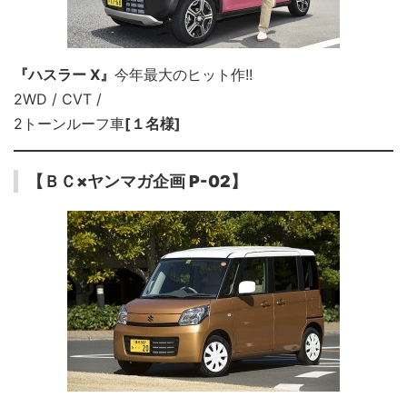
『ハスラー X』
今年最大のヒット作!!
2WD / CVT /
2トーンルーフ車
[１名様]
【ＢＣ×ヤンマガ企画 P-02】