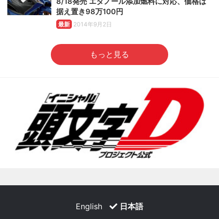
8/18発売 エタノール添加燃料に対応、価格は
据え置き98万100円
最新
2014年9月2日
もっと見る
English
日本語