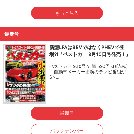
もっと見る
最新号
新型LFAはBEVではなくPHEVで登
場?!「ベストカー 9月10日号発売！」
ベストカー 9.10号 定価 590円 (税込み)
自動車メーカー出演のテレビ番組が
SN…
最新号
バックナンバー