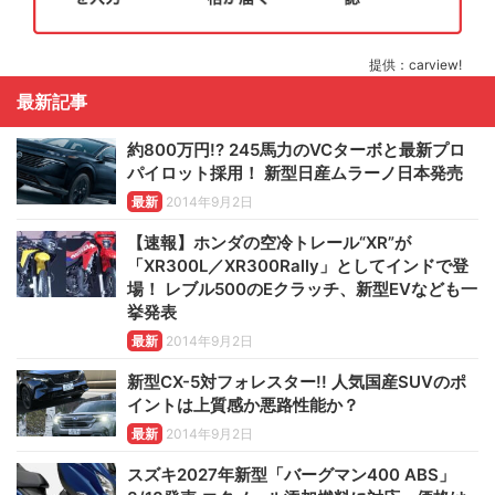
提供：carview!
最新記事
約800万円!? 245馬力のVCターボと最新プロ
パイロット採用！ 新型日産ムラーノ日本発売
最新
2014年9月2日
【速報】ホンダの空冷トレール“XR”が
「XR300L／XR300Rally」としてインドで登
場！ レブル500のEクラッチ、新型EVなども一
挙発表
最新
2014年9月2日
新型CX-5対フォレスター!! 人気国産SUVのポ
イントは上質感か悪路性能か？
最新
2014年9月2日
スズキ2027年新型「バーグマン400 ABS」