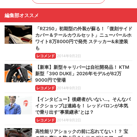
編集部オススメ
「RZ250」初期型の外装が蘇る！「復刻サイド
カバー＆テールカウルセット」ニューパールホ
ワイト8万8000円で発売 ステッカー&未塗装
も
レコメンド
2014年9月2日
【新車】新型キャリパーは自社開発品！ KTM
新型「390 DUKE」2026年モデルが82万
9000円で登場
レコメンド
2014年9月2日
【インタビュー】後継者がいない…。そんなバ
イクショップは連絡を！ レッドバロンが本気
で乗り出す“事業継承”とは？
レコメンド
2014年9月2日
高性能リアショックの前に忘れてない！？ 宝