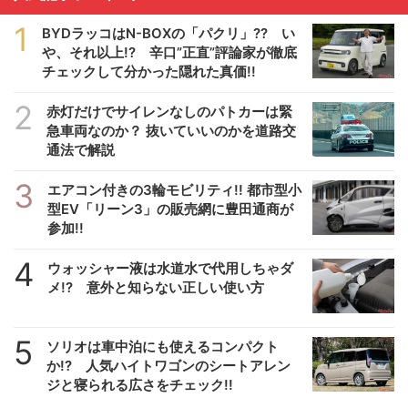
1
BYDラッコはN-BOXの「パクリ」?? い
や、それ以上!? 辛口”正直”評論家が徹底
チェックして分かった隠れた真価!!
2
赤灯だけでサイレンなしのパトカーは緊
急車両なのか？ 抜いていいのかを道路交
通法で解説
3
エアコン付きの3輪モビリティ!! 都市型小
型EV「リーン3」の販売網に豊田通商が
参加!!
4
ウォッシャー液は水道水で代用しちゃダ
メ!? 意外と知らない正しい使い方
5
ソリオは車中泊にも使えるコンパクト
か!? 人気ハイトワゴンのシートアレン
ジと寝られる広さをチェック!!