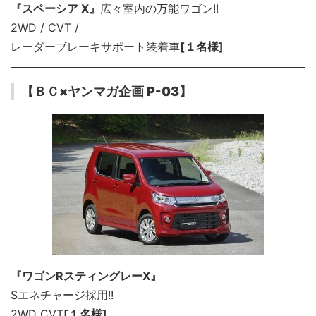
『スペーシア X』
広々室内の万能ワゴン!!
2WD / CVT /
レーダーブレーキサポート装着車
[１名様]
【ＢＣ×ヤンマガ企画 P-03】
『ワゴンRスティングレーX』
Sエネチャージ採用!!
2WD CVT
[１名様]