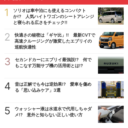
1
ソリオは車中泊にも使えるコンパクト
か!? 人気ハイトワゴンのシートアレンジ
と寝られる広さをチェック!!
2
快適さの秘密は「ギヤ比」!! 最新CVTで
高速クルージングが激変したエブリイの
巡航快適性
3
セカンドカーにエブリイ最強説!? 何で
もこなす万能サブ機の活用術とは!?
4
昔は正解でも今は逆効果!? 愛車を傷め
る「思い込みケア」3選
5
ウォッシャー液は水道水で代用しちゃダ
メ!? 意外と知らない正しい使い方