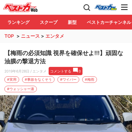
自動車情報誌「ベストカー」
Club
ランキング
スクープ
新型
ベストカーチャンネル
TOP
>
ニュース
>
エンタメ
【梅雨の必須知識 視界を確保せよ!!!】頑固な
油膜の撃退方法
2019年6月28日
/ エンタメ
コメントする
0
#実用
#事故をなくそう
#ワイパー
#梅雨
#ウォッシャー液