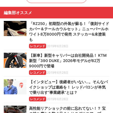
編集部オススメ
「RZ250」初期型の外装が蘇る！「復刻サイド
カバー＆テールカウルセット」ニューパールホ
ワイト8万8000円で発売 ステッカー&未塗装
も
レコメンド
2019年6月28日
【新車】新型キャリパーは自社開発品！ KTM
新型「390 DUKE」2026年モデルが82万
9000円で登場
レコメンド
2019年6月28日
【インタビュー】後継者がいない…。そんなバ
イクショップは連絡を！ レッドバロンが本気
で乗り出す“事業継承”とは？
レコメンド
2019年6月28日
高性能リアショックの前に忘れてない！？ 宝