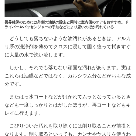
視界確保のためには外側の油膜の除去と同時に室内側のケアもおすすめ。ド
ライバーやパッセンジャーの手油などにより思いのほか汚れている
どうしても落ちないような油汚れがあるときは、アルカ
リ系の洗浄剤を薄めてクロスに浸して固く絞って拭きすぐ
に大量の水で洗い流します。
しかし、それでも落ちない頑固な汚れがあります。実は
これらは油膜などではなく、カルシウム分などがおもな成
分です。
またはっ水コートなどがはがれてムラとなっているとき
なども一度しっかりとはがしたほうが、再コートなどもキ
レイに行えます。
こびりついた汚れを取り除くには削り取ることが前提と
なります。削り取るといっても、カンナやヤスリを使うわ