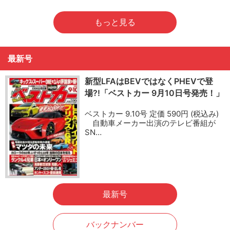
もっと見る
最新号
新型LFAはBEVではなくPHEVで登
場?!「ベストカー 9月10日号発売！」
ベストカー 9.10号 定価 590円 (税込み)
自動車メーカー出演のテレビ番組が
SN…
最新号
バックナンバー