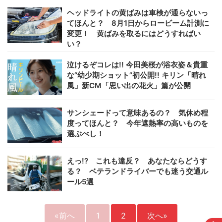
ヘッドライトの黄ばみは車検が通らないっ
てほんと？ 8月1日からロービーム計測に
変更！ 黄ばみを取るにはどうすればい
い？
泣けるぞコレは!! 今田美桜が浴衣姿＆貴重
な“幼少期ショット”初公開!! キリン「晴れ
風」新CM「思い出の花火」篇が公開
サンシェードって意味あるの？ 気休め程
度ってほんと？ 今年遮熱率の高いものを
選ぶべし！
えっ!? これも違反？ あなたならどうす
る？ ベテランドライバーでも迷う交通ル
ール5選
«前へ
1
2
次へ»