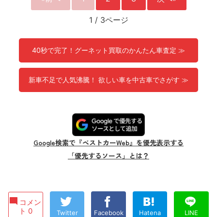
1
/
3ページ
40秒で完了！グーネット買取のかんたん車査定 ≫
新車不足で人気沸騰！ 欲しい車を中古車でさがす ≫
Google検索で『ベストカーWeb』を優先表示する
「優先するソース」とは？
コメン
ト 0
Twitter
Facebook
Hatena
LINE