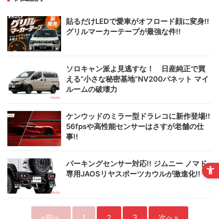
貼るだけLEDで愛車がオフロード顔に変身!!
グリルマーカーテープが最強な件!!
ソロキャン派よ見逃すな！ 日産純正で買
える“小さな秘密基地”NV200バネット マイ
ルームの破壊力
ケンウッドのミラー型ドラレコに新作登場!!
56fpsや高性能センサーはさすが老舗の仕
事!!
パーキングセンサー対応!! ジムニー ノマド
専用JAOSリヤスポーツカウルが激進化!!
«前へ
1
2
3
次へ»