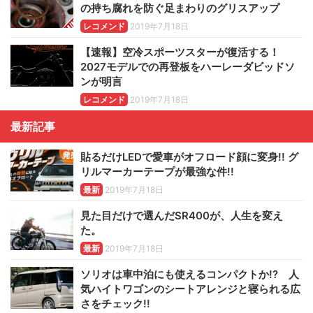
の持ち腐れを防ぐ足まわりのグリスアップ
レコメンド
2019年7月18日
【速報】空冷スポーツスターが復活する！
2027モデルでの再登板をハーレーダビッドソ
ンが明言
レコメンド
2019年7月18日
最新記事
貼るだけLEDで愛車がオフロード顔に変身!! グ
リルマーカーテープが最強な件!!
最新
2019年7月18日
見た目だけで選んだSR400が、人生を変え
た。
最新
2019年7月18日
ソリオは車中泊にも使えるコンパクトか!? 人
気ハイトワゴンのシートアレンジと寝られる広
さをチェック!!