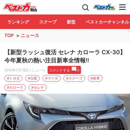
自動車情報誌「ベストカー」
Club
ランキング
スクープ
新型
ベストカーチャンネル
TOP
>
ニュース
【新型ラッシュ復活 セレナ カローラ CX-30】
今年夏秋の熱い注目新車全情報!!
2019年7月18日
/ ニュース
コメントする
0
#トヨタ
#日産
#マツダ
#スクープ
#新車
#カローラ
#セレナ