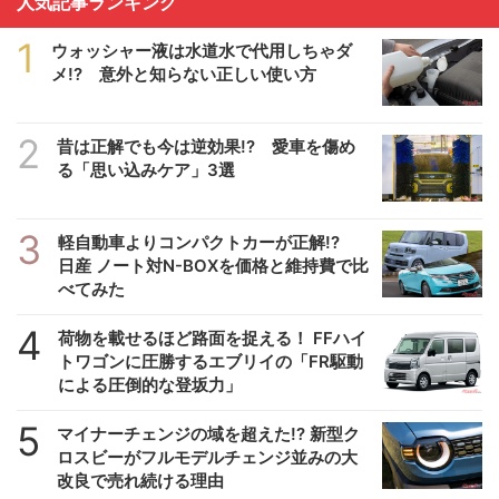
人気記事ランキング
1
ウォッシャー液は水道水で代用しちゃダ
メ!? 意外と知らない正しい使い方
2
昔は正解でも今は逆効果!? 愛車を傷め
る「思い込みケア」3選
3
軽自動車よりコンパクトカーが正解!?
日産 ノート対N-BOXを価格と維持費で比
べてみた
4
荷物を載せるほど路面を捉える！ FFハイ
トワゴンに圧勝するエブリイの「FR駆動
による圧倒的な登坂力」
5
マイナーチェンジの域を超えた!? 新型ク
ロスビーがフルモデルチェンジ並みの大
改良で売れ続ける理由