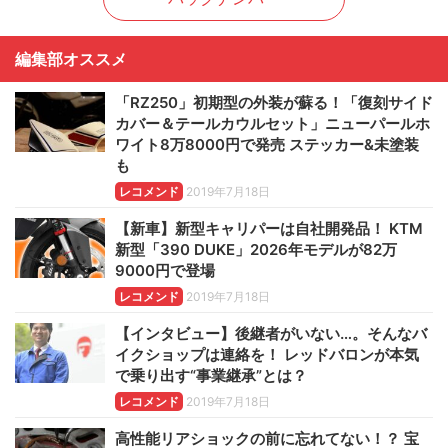
編集部オススメ
「RZ250」初期型の外装が蘇る！「復刻サイド
カバー＆テールカウルセット」ニューパールホ
ワイト8万8000円で発売 ステッカー&未塗装
も
レコメンド
2019年7月18日
【新車】新型キャリパーは自社開発品！ KTM
新型「390 DUKE」2026年モデルが82万
9000円で登場
レコメンド
2019年7月18日
【インタビュー】後継者がいない…。そんなバ
イクショップは連絡を！ レッドバロンが本気
で乗り出す“事業継承”とは？
レコメンド
2019年7月18日
高性能リアショックの前に忘れてない！？ 宝