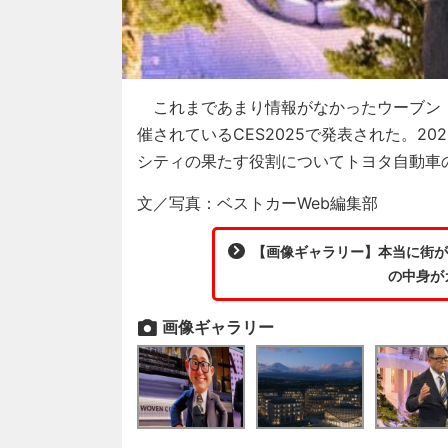
これまであまり情報がなかったウーブン・シテ
催されているCES2025で発表された。2
シティの果たす役割についてトヨタ自動車
文／写真：ベストカーWeb編集部
【画像ギャラリー】本当に街が完
の中身が
画像ギャラリー