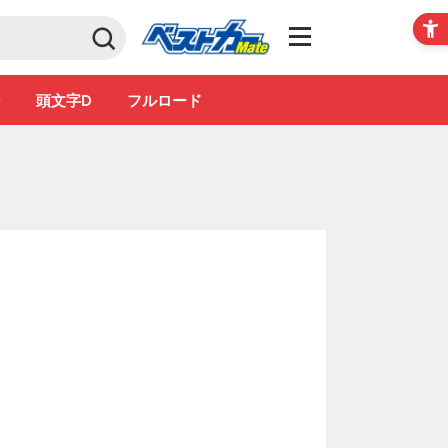
Club
ン
頭文字D
フルロード