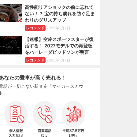
高性能リアショックの前に忘れて
ない！？ 宝の持ち腐れを防ぐ足ま
わりのグリスアップ
レコメンド
2025年1月7日
【速報】空冷スポーツスターが復
活する！ 2027モデルでの再登板
をハーレーダビッドソンが明言
レコメンド
2025年1月7日
あなたの愛車が高く売れる！
電話が一切こない新査定「マイカースカウ
ト」