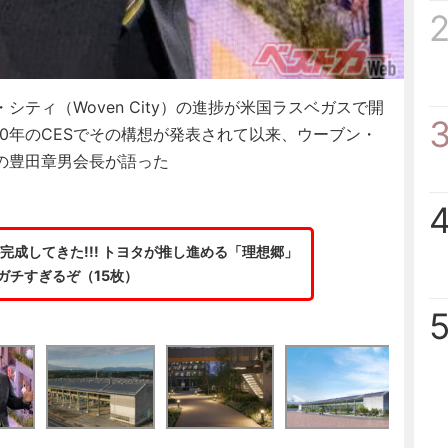
ィ（Woven City）の進捗が米国ラスベガスで開
020年のCESでその構想が発表されて以来、ウーブン・
の豊田章男会長が語った
成してきた!!! トヨタが推し進める「理想郷」
ガチすぎるぞ（15枚）