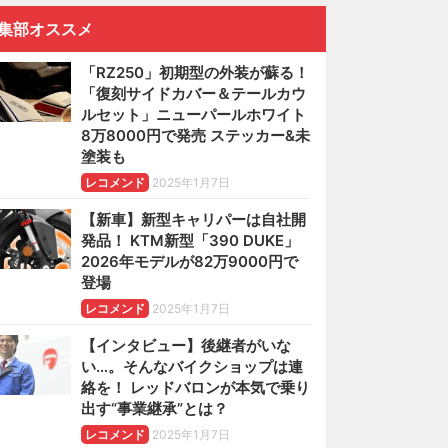
集部オススメ
「RZ250」初期型の外装が蘇る！
「復刻サイドカバー＆テールカウ
ルセット」ニューパールホワイト
8万8000円で発売 ステッカー&未
塗装も
レコメンド
2025年1月7日
【新車】新型キャリパーは自社開
発品！ KTM新型「390 DUKE」
2026年モデルが82万9000円で
登場
レコメンド
2025年1月7日
【インタビュー】後継者がいな
い…。そんなバイクショップは連
絡を！ レッドバロンが本気で乗り
出す“事業継承”とは？
レコメンド
2025年1月7日