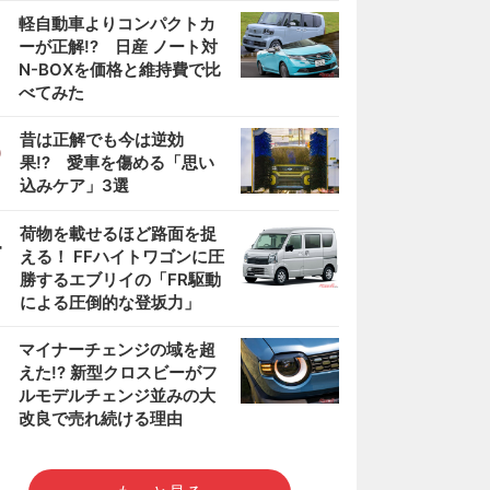
2
軽自動車よりコンパクトカ
ーが正解!? 日産 ノート対
N-BOXを価格と維持費で比
べてみた
3
昔は正解でも今は逆効
果!? 愛車を傷める「思い
込みケア」3選
4
荷物を載せるほど路面を捉
える！ FFハイトワゴンに圧
勝するエブリイの「FR駆動
による圧倒的な登坂力」
5
マイナーチェンジの域を超
えた!? 新型クロスビーがフ
ルモデルチェンジ並みの大
改良で売れ続ける理由