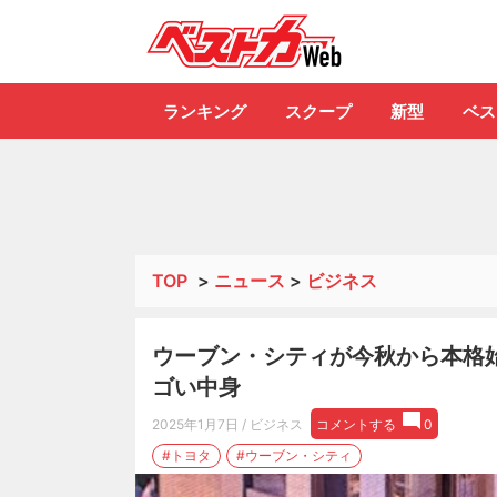
自動車情報誌「ベ
ランキング
スクープ
新型
ベス
TOP
>
ニュース
>
ビジネス
ウーブン・シティが今秋から本格始
ゴい中身
2025年1月7日
/ ビジネス
コメントする
0
#トヨタ
#ウーブン・シティ