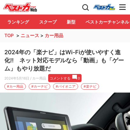
自動車情報誌「ベストカー」
Club
ランキング
スクープ
新型
ベストカーチャンネル
TOP
>
ニュース
>
カー用品
2024年の「楽ナビ」はWi-Fiが使いやすく進
化!! ネット対応モデルなら「動画」も「ゲー
ム」もやり放題だ
2024年5月16日
/ カー用品
コメントする
0
#カー用品
#カーナビ
#パイオニア
#楽ナビ