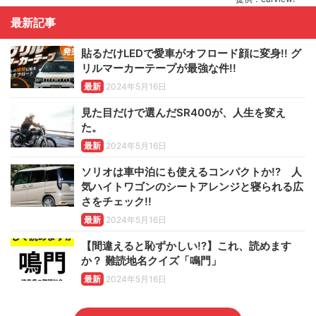
最新記事
貼るだけLEDで愛車がオフロード顔に変身!! グ
リルマーカーテープが最強な件!!
最新
2024年5月16日
見た目だけで選んだSR400が、人生を変え
た。
最新
2024年5月16日
ソリオは車中泊にも使えるコンパクトか!? 人
気ハイトワゴンのシートアレンジと寝られる広
さをチェック!!
最新
2024年5月16日
【間違えると恥ずかしい!?】これ、読めます
か？ 難読地名クイズ「鳴門」
最新
2024年5月16日