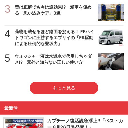
3
昔は正解でも今は逆効果!? 愛車を傷め
る「思い込みケア」3選
4
荷物を載せるほど路面を捉える！ FFハイ
トワゴンに圧勝するエブリイの「FR駆動
による圧倒的な登坂力」
5
ウォッシャー液は水道水で代用しちゃダ
メ!? 意外と知らない正しい使い方
もっと見る
最新号
カプチーノ復活説急浮上!!「ベストカ
ー 8月26日号発売！」