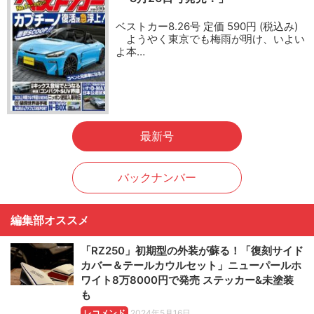
ベストカー8.26号 定価 590円 (税込み)
ようやく東京でも梅雨が明け、いよい
よ本…
最新号
バックナンバー
編集部オススメ
「RZ250」初期型の外装が蘇る！「復刻サイド
カバー＆テールカウルセット」ニューパールホ
ワイト8万8000円で発売 ステッカー&未塗装
も
レコメンド
2024年5月16日