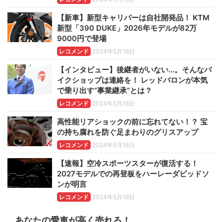
【新車】新型キャリパーは自社開発品！ KTM
新型「390 DUKE」2026年モデルが82万
9000円で登場
レコメンド
2024年5月16日
【インタビュー】後継者がいない…。そんなバ
イクショップは連絡を！ レッドバロンが本気
で乗り出す“事業継承”とは？
レコメンド
2024年5月16日
高性能リアショックの前に忘れてない！？ 宝
の持ち腐れを防ぐ足まわりのグリスアップ
レコメンド
2024年5月16日
【速報】空冷スポーツスターが復活する！
2027モデルでの再登板をハーレーダビッドソ
ンが明言
レコメンド
2024年5月16日
あなたの愛車が高く売れる！