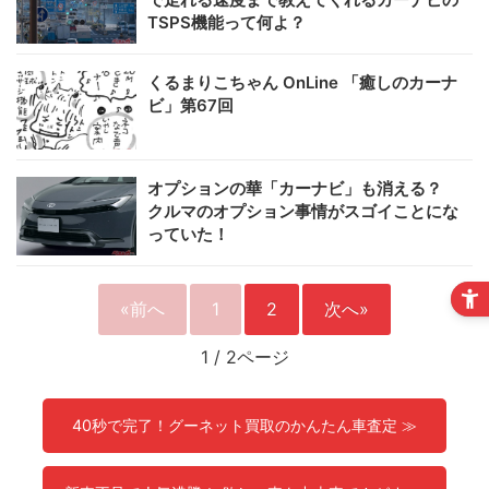
TSPS機能って何よ？
くるまりこちゃん OnLine 「癒しのカーナ
ビ」第67回
オプションの華「カーナビ」も消える？
クルマのオプション事情がスゴイことにな
っていた！
«前へ
1
2
次へ»
1
/
2ページ
40秒で完了！グーネット買取のかんたん車査定 ≫