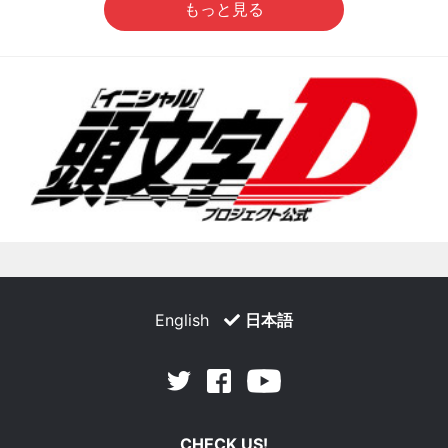
もっと見る
English
日本語
Facebook
Youtube
Twitter
CHECK US!