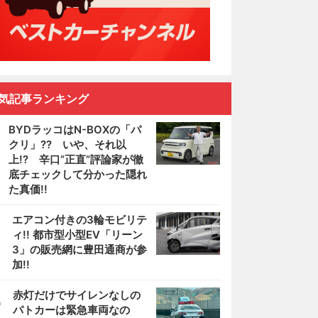
気記事ランキング
BYDラッコはN-BOXの「パ
クリ」?? いや、それ以
上!? 辛口”正直”評論家が徹
底チェックして分かった隠れ
た真価!!
2
エアコン付きの3輪モビリテ
ィ!! 都市型小型EV「リーン
3」の販売網に豊田通商が参
加!!
3
赤灯だけでサイレンなしの
パトカーは緊急車両なの