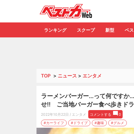
自動車情報誌「ベ
ランキング
スクープ
新型
ベス
TOP
>
ニュース
>
エンタメ
ラーメンバーガー…って何ですか…
せ!! ご当地バーガー食べ歩きド
2022年10月22日
/ エンタメ
コメントする
0
#カーライフ
#ドライブ
#趣味
#グルメ