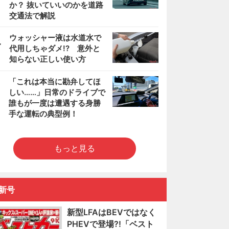
か？ 抜いていいのかを道路
交通法で解説
4
ウォッシャー液は水道水で
代用しちゃダメ!? 意外と
知らない正しい使い方
5
「これは本当に勘弁してほ
しい……」日常のドライブで
誰もが一度は遭遇する身勝
手な運転の典型例！
もっと見る
新号
新型LFAはBEVではなく
PHEVで登場?!「ベスト