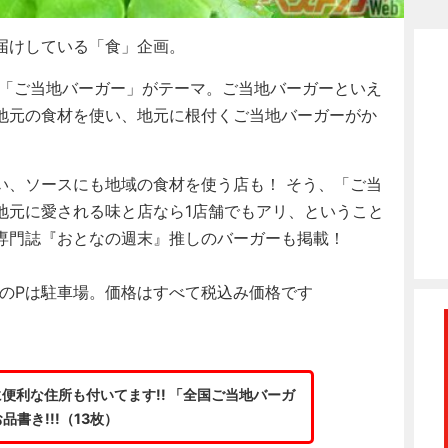
届けしている「食」企画。
「ご当地バーガー」がテーマ。ご当地バーガーといえ
地元の食材を使い、地元に根付くご当地バーガーがか
、ソースにも地域の食材を使う店も！ そう、「ご当
地元に愛される味と店なら1店舗でもアリ、ということ
専門誌『おとなの週末』推しのバーガーも掲載！
介文のPは駐車場。価格はすべて税込み価格です
便利な住所も付いてます!! 「全国ご当地バーガ
品書き!!!（13枚）