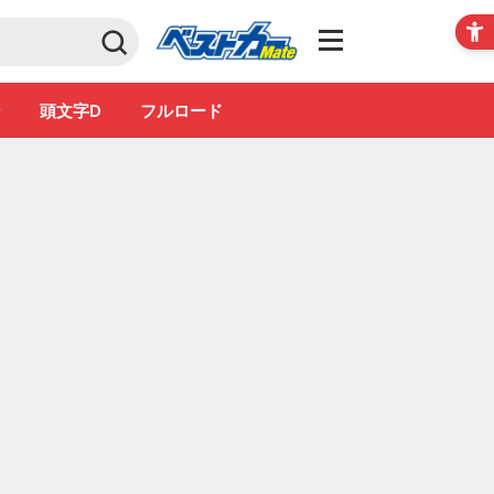
Club
ン
頭文字D
フルロード