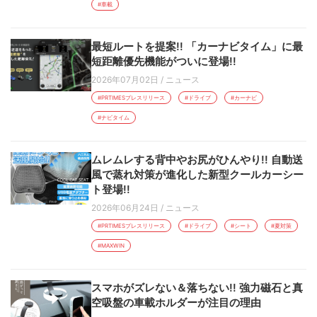
#車載
最短ルートを提案!! 「カーナビタイム」に最
短距離優先機能がついに登場!!
2026年07月02日
/
ニュース
#PRTIMESプレスリリース
#ドライブ
#カーナビ
#ナビタイム
ムレムレする背中やお尻がひんやり!! 自動送
風で蒸れ対策が進化した新型クールカーシー
ト登場!!
2026年06月24日
/
ニュース
#PRTIMESプレスリリース
#ドライブ
#シート
#夏対策
#MAXWIN
スマホがズレない＆落ちない!! 強力磁石と真
空吸盤の車載ホルダーが注目の理由