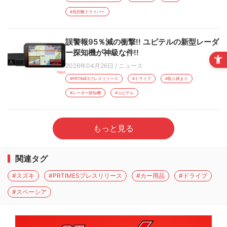
#長距離ドライバー
誤警報95％減の衝撃!! ユピテルの新型レーダ
ー探知機が神級な件!!
2026年04月26日
/
ニュース
#PRTIMESプレスリリース
#ドライブ
#取り締まり
#レーダー探知機
#ユピテル
もっと見る
関連タグ
#スズキ
#PRTIMESプレスリリース
#カー用品
#ドライブ
#スペーシア