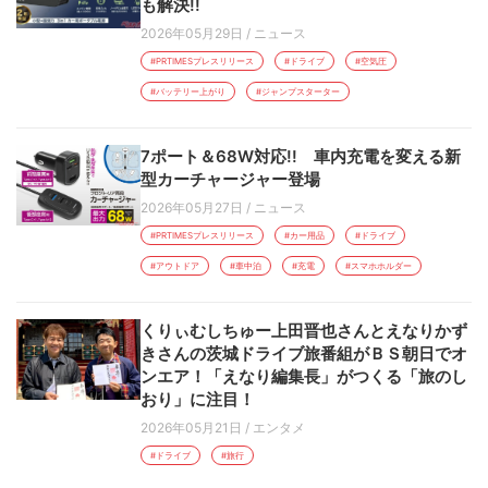
も解決!!
2026年05月29日
/
ニュース
#PRTIMESプレスリリース
#ドライブ
#空気圧
#バッテリー上がり
#ジャンプスターター
7ポート＆68W対応!! 車内充電を変える新
型カーチャージャー登場
2026年05月27日
/
ニュース
#PRTIMESプレスリリース
#カー用品
#ドライブ
#アウトドア
#車中泊
#充電
#スマホホルダー
くりぃむしちゅー上田晋也さんとえなりかず
きさんの茨城ドライブ旅番組がＢＳ朝日でオ
ンエア！「えなり編集長」がつくる「旅のし
おり」に注目！
2026年05月21日
/
エンタメ
#ドライブ
#旅行