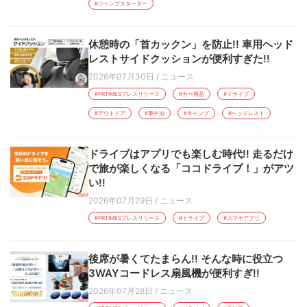
#ジャンプスターター
休憩時の「首カックン」を防止!! 車用ヘッド
レストサイドクッションが便利すぎた!!
2026年07月30日
/
ニュース
#PRTIMESプレスリリース
#カー用品
#ドライブ
#アウトドア
#車中泊
#キャンプ
#ヘッドレスト
ドライブはアプリでも楽しむ時代!! 走るだけ
で旅が楽しくなる「ココドライブ！」がアツ
い!!
2026年07月29日
/
ニュース
#PRTIMESプレスリリース
#ドライブ
#スマホアプリ
後席が暑くてたまらん!! そんな時に役立つ
3WAYコードレス扇風機が便利すぎ!!
2026年07月28日
/
ニュース