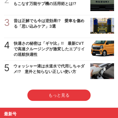
もこなす万能サブ機の活用術とは!?
3
昔は正解でも今は逆効果!? 愛車を傷め
る「思い込みケア」3選
4
快適さの秘密は「ギヤ比」!! 最新CVT
で高速クルージングが激変したエブリイ
の巡航快適性
5
ウォッシャー液は水道水で代用しちゃダ
メ!? 意外と知らない正しい使い方
もっと見る
最新号