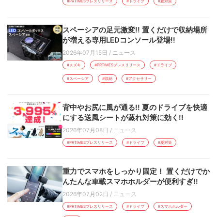
#PRTIMESプレスリリース
#ドライブ
#夏対策
スペーシアの足元激変!! 置くだけで収納場所
が増える専用LEDコンソール登場!!
2026年07月15日
/
ニュース
#スズキ
#PRTIMESプレスリリース
#ドライブ
#スペーシア
#収納
#アクセサリー
背中やお尻に風が通る!! 夏のドライブを快適
にする送風シートが蒸れ対策に効く!!
2026年07月08日
/
ニュース
#PRTIMESプレスリリース
#ドライブ
#夏対策
重力でスマホをしっかり固定！ 置くだけでか
んたんな車載スマホホルダーが便利すぎ!!
2026年07月02日
/
ニュース
#PRTIMESプレスリリース
#ドライブ
#スマホホルダー