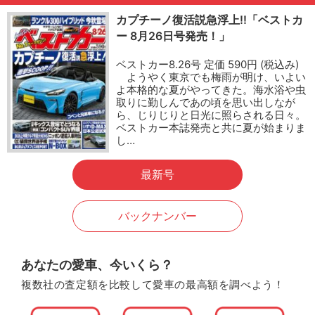
カプチーノ復活説急浮上!!「ベストカ
ー 8月26日号発売！」
ベストカー8.26号 定価 590円 (税込み)
ようやく東京でも梅雨が明け、いよい
よ本格的な夏がやってきた。海水浴や虫
取りに勤しんであの頃を思い出しなが
ら、じりじりと日光に照らされる日々。
ベストカー本誌発売と共に夏が始まりま
し…
最新号
バックナンバー
あなたの愛車、今いくら？
複数社の査定額を比較して愛車の最高額を調べよう！