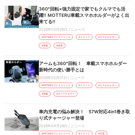
360°回転×強力固定で家でもクルマでも活
躍!! MOTTERU車載スマホホルダーがよく出
来てる!!
2026年05月08日
/
ニュース
#PRTIMESプレスリリース
#ドライブ
#スマホホルダー
#車載
#快適
アームも360°回転！ 車載スマホホルダー
新時代の使い勝手とは
2026年05月01日
/
ニュース
#PRTIMESプレスリリース
#ドライブ
#スマホホルダー
#車載
#カーアクセサリ
車内充電の悩み解決！ 57W対応4in1巻き取
り式チャージャー登場
2026年04月28日
/
ニュース
#PRTIMESプレスリリース
#ドライブ
#充電