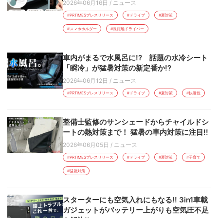
2026年06月16日
/
ニュース
#PRTIMESプレスリリース
#ドライブ
#夏対策
#スマホホルダー
#長距離ドライバー
車内がまるで水風呂に!? 話題の水冷シート
「瞬冷」が猛暑対策の新定番か!?
2026年06月12日
/
ニュース
#PRTIMESプレスリリース
#ドライブ
#夏対策
#快適性
整備士監修のサンシェードからチャイルドシ
ートの熱対策まで！ 猛暑の車内対策に注目!!
2026年06月05日
/
ニュース
#PRTIMESプレスリリース
#ドライブ
#夏対策
#子育て
#猛暑対策
スターターにも空気入れにもなる!! 3in1車載
ガジェットがバッテリー上がりも空気圧不足