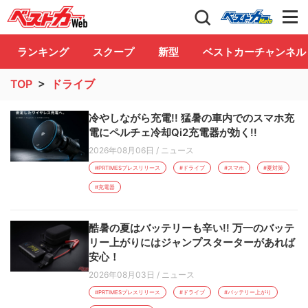
自動車情報誌「ベストカー」
Club
ランキング
スクープ
新型
ベストカーチャンネル
TOP
>
ドライブ
冷やしながら充電!! 猛暑の車内でのスマホ充
電にペルチェ冷却Qi2充電器が効く!!
2026年08月06日
/
ニュース
#PRTIMESプレスリリース
#ドライブ
#スマホ
#夏対策
#充電器
酷暑の夏はバッテリーも辛い!! 万一のバッテ
リー上がりにはジャンプスターターがあれば
安心！
2026年08月03日
/
ニュース
#PRTIMESプレスリリース
#ドライブ
#バッテリー上がり