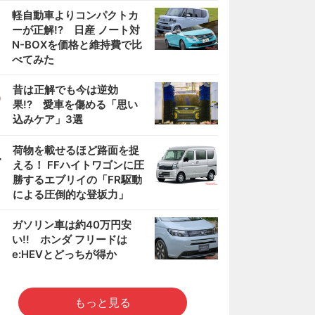
2
軽自動車よりコンパクトカ
ーが正解!? 日産 ノート対
N-BOXを価格と維持費で比
べてみた
3
昔は正解でも今は逆効
果!? 愛車を傷める「思い
込みケア」3選
4
荷物を載せるほど路面を捉
える！ FFハイトワゴンに圧
勝するエブリイの「FR駆動
による圧倒的な登坂力」
5
ガソリン車は約40万円安
い!! ホンダ フリードは
e:HEVとどっちが得か
もっと見る