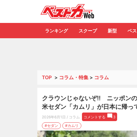
自動車情報誌「ベ
ランキング
スクープ
新型
ベス
TOP
>
コラム・特集
>
コラム
クラウンじゃないぞ!! ニッポン
米セダン「カムリ」が日本に帰って
2026年6月1日
/ コラム
コメントする
3
#セダン
#カムリ