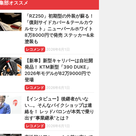
集部オススメ
「RZ250」初期型の外装が蘇る！
「復刻サイドカバー＆テールカウ
ルセット」ニューパールホワイト
8万8000円で発売 ステッカー&未
塗装も
レコメンド
2026年6月1日
【新車】新型キャリパーは自社開
発品！ KTM新型「390 DUKE」
2026年モデルが82万9000円で
登場
レコメンド
2026年6月1日
【インタビュー】後継者がいな
い…。そんなバイクショップは連
絡を！ レッドバロンが本気で乗り
出す“事業継承”とは？
レコメンド
2026年6月1日