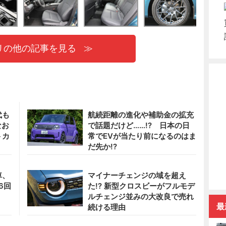
リの他の記事を見る
代も
航続距離の進化や補助金の拡充
なお
で話題だけど……!? 日本の日
トカ
常でEVが当たり前になるのはま
だ先か!?
車、
マイナーチェンジの域を超え
6回
た!? 新型クロスビーがフルモデ
ルチェンジ並みの大改良で売れ
最
続ける理由