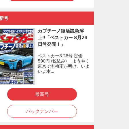
新号
カプチーノ復活説急浮
上!!「ベストカー 8月26
日号発売！」
ベストカー8.26号 定価
590円 (税込み) ようやく
東京でも梅雨が明け、いよ
いよ本…
最新号
バックナンバー