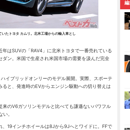
編
ていたトヨタ カムリ。北米工場からの輸入車とし
はSUVの「RAV4」に北米トヨタで一番売れている
セダン。米国で生産され米国市場の需要を汲んだ完全
ハイブリッドオンリーのモデル展開。実際、スポーテ
てみると、発進時のEVからエンジン駆動への切り替えは
来のV6ガソリンモデルと比べても謙遜ないパワフル
ない。
19インチホイールは8Jから9Jへとワイドに。FFで