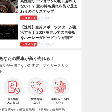
高性能リアショックの前に忘れて
ない！？ 宝の持ち腐れを防ぐ足ま
わりのグリスアップ
レコメンド
2026年6月1日
【速報】空冷スポーツスターが復
活する！ 2027モデルでの再登板
をハーレーダビッドソンが明言
レコメンド
2026年6月1日
あなたの愛車が高く売れる！
電話が一切こない新査定「マイカースカウ
ト」
※ 買取店からの買取提示額（上限額）の差額平均