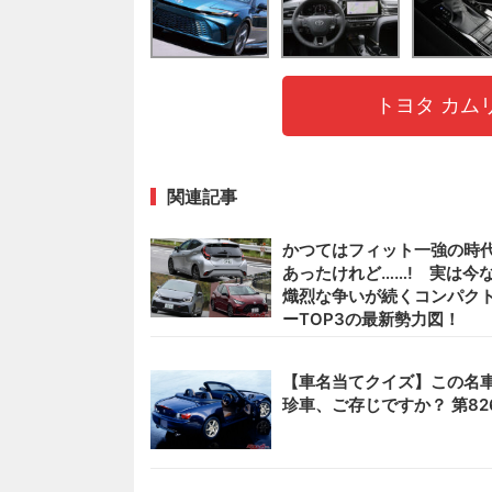
トヨタ カム
関連記事
かつてはフィット一強の時
あったけれど……! 実は今
熾烈な争いが続くコンパク
ーTOP3の最新勢力図！
【車名当てクイズ】この名
珍車、ご存じですか？ 第82