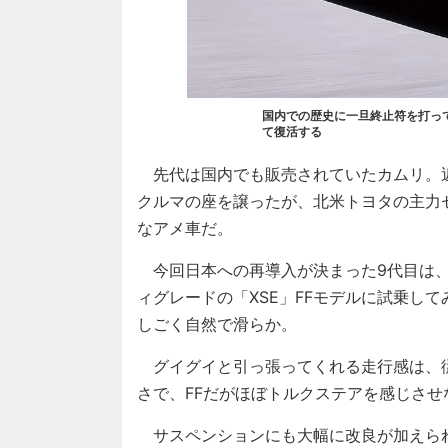
国内での歴史に一旦終止符を打っ
て復活する
先代は国内でも販売されていたカムリ。近年
クルマの座を譲ったが、北米トヨタの主力
なアメ車だ。
今回日本への再導入が決まった9代目は、
ィグレードの「XSE」FFモデルに試乗し
しごく自然で滑らか。
グイグイと引っ張ってくれる走行感は、従
さで、FFだがほぼトルクステアを感じさせ
サスペンションにも大幅に改良が加えられ、