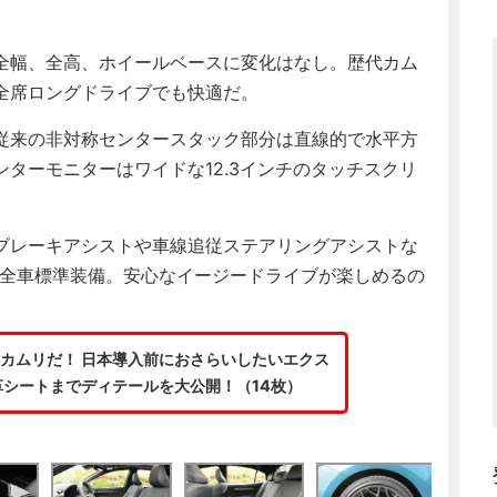
全幅、全高、ホイールベースに変化はなし。歴代カム
全席ロングドライブでも快適だ。
従来の非対称センタースタック部分は直線的で水平方
ターモニターはワイドな12.3インチのタッチスクリ
ブレーキアシストや車線追従ステアリングアシストな
0も全車標準装備。安心なイージードライブが楽しめるの
カムリだ！ 日本導入前におさらいしたいエクス
シートまでディテールを大公開！（14枚）