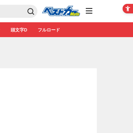
Club
ン
頭文字D
フルロード