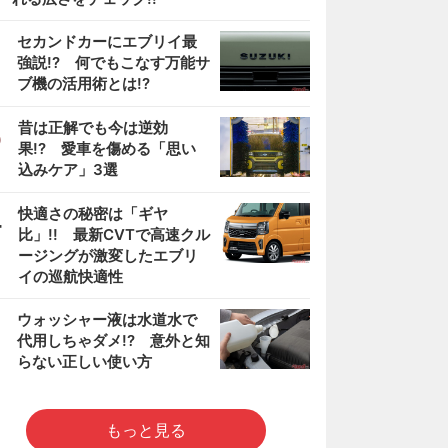
2
セカンドカーにエブリイ最
強説!? 何でもこなす万能サ
ブ機の活用術とは!?
3
昔は正解でも今は逆効
果!? 愛車を傷める「思い
込みケア」3選
4
快適さの秘密は「ギヤ
比」!! 最新CVTで高速クル
ージングが激変したエブリ
イの巡航快適性
5
ウォッシャー液は水道水で
代用しちゃダメ!? 意外と知
らない正しい使い方
もっと見る