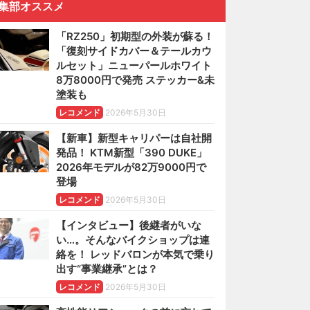
集部オススメ
「RZ250」初期型の外装が蘇る！
「復刻サイドカバー＆テールカウ
ルセット」ニューパールホワイト
8万8000円で発売 ステッカー&未
塗装も
レコメンド
2026年5月30日
【新車】新型キャリパーは自社開
発品！ KTM新型「390 DUKE」
2026年モデルが82万9000円で
登場
レコメンド
2026年5月30日
【インタビュー】後継者がいな
い…。そんなバイクショップは連
絡を！ レッドバロンが本気で乗り
出す“事業継承”とは？
レコメンド
2026年5月30日