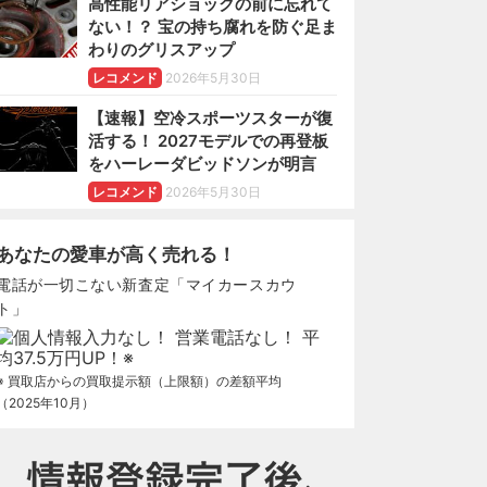
高性能リアショックの前に忘れて
ない！？ 宝の持ち腐れを防ぐ足ま
わりのグリスアップ
レコメンド
2026年5月30日
【速報】空冷スポーツスターが復
活する！ 2027モデルでの再登板
をハーレーダビッドソンが明言
レコメンド
2026年5月30日
あなたの愛車が高く売れる！
電話が一切こない新査定「マイカースカウ
ト」
※ 買取店からの買取提示額（上限額）の差額平均
（2025年10月）