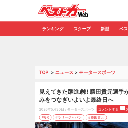
自動車情報誌「ベ
ランキング
スクープ
新型
ベス
TOP
>
ニュース
>
モータースポーツ
見えてきた躍進劇!! 勝田貴元選
みをつなぎいよいよ最終日へ
2026年5月30日
/ モータースポーツ
コメントする
0
#GR
#ラリージャパン
#勝田貴元