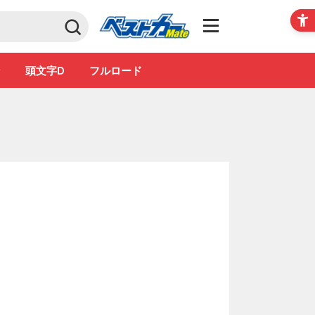
Club
ン
頭文字D
フルロード