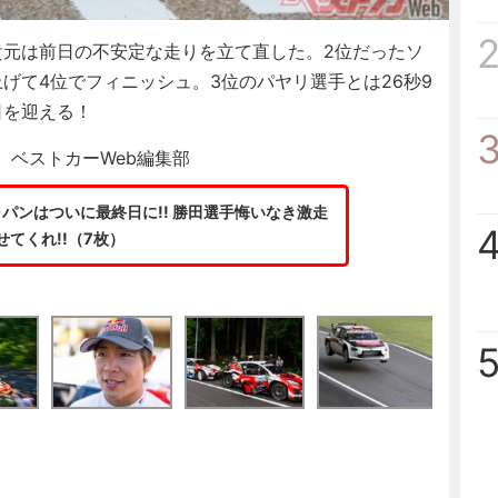
元は前日の不安定な走りを立て直した。2位だったソ
げて4位でフィニッシュ。3位のパヤリ選手とは26秒9
日を迎える！
、ベストカーWeb編集部
パンはついに最終日に!! 勝田選手悔いなき激走
せてくれ!!（7枚）