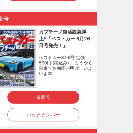
新号
カプチーノ復活説急浮
上!!「ベストカー 8月26
日号発売！」
ベストカー8.26号 定価
590円 (税込み) ようやく
東京でも梅雨が明け、いよ
いよ本…
最新号
バックナンバー