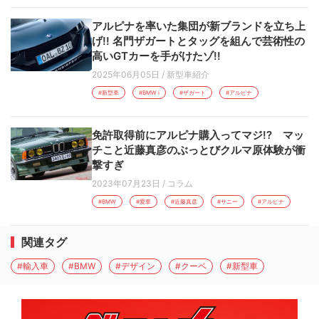
アルピナを率いた集団が新ブランドを立ち上
げ!! 名門ザガートとタッグを組んで芸術性の
高いGTカーを手がけたゾ!!
2025年06月05日
/
新型車紹介
#新型車
#BMW i
#ザガート
#アルピナ
免許取得前にアルピナ購入ってマジ!? マッ
チこと近藤真彦のぶっとびクルマ原体験が衝
撃すぎ
2023年07月23日
/
コラム
#BMW
#愛車
#近藤真彦
#サニー
#アルピナ
関連タグ
#輸入車
#BMW
#デザイン
#クーペ
#新型車