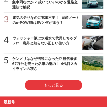
急車両なのか？ 抜いていいのかを道路交
通法で解説
3
電気の走りなのに充電不要!! 日産ノート
のe-POWERはEVと何が違う？
4
ウォッシャー液は水道水で代用しちゃダ
メ!? 意外と知らない正しい使い方
5
ケンメリはなぜ伝説になった!? 歴代最多
67万台を売った名車の魅力！ 4代目スカ
イラインの凄さ
もっと見る
最新号