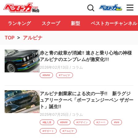
自動車情報誌「ベストカー」
Club
ランキング
スクープ
新型
ベストカーチャンネル
TOP
>
アルピナ
赤と青の紋章が消滅!! 速さと乗り心地の神様
アルピナのエンブレムが激変化!!!
2026年02月13日
/
コラム
#BMW
#アルピナ
アルピナ創業家による次の一手!! 新ラグジ
ュアリークーペ「ボーフェンジーペン ザガー
ト」誕生!!
2025年07月25日
/
コラム
#輸入車
#BMW
#デザイン
#クーペ
#M4
#ザガート
#アルピナ