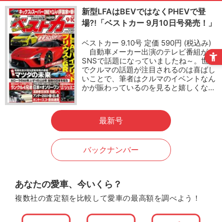
新型LFAはBEVではなくPHEVで登
場?!「ベストカー 9月10日号発売！」
ベストカー 9.10号 定価 590円 (税込み)
自動車メーカー出演のテレビ番組が
SNSで話題になっていましたね～。世間
でクルマの話題が注目されるのは喜ばし
いことで、筆者はクルマのイベントなん
かが賑わっているのを見ると嬉しくな…
最新号
バックナンバー
あなたの愛車、今いくら？
複数社の査定額を比較して愛車の最高額を調べよう！