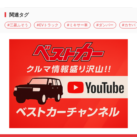
関連タグ
#三菱ふそう
#EVトラック
#ミキサー車
#ダンパー
#カヤバ