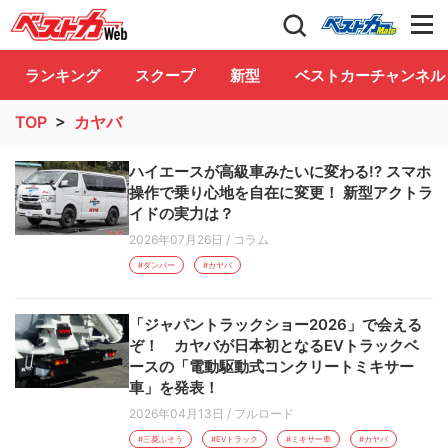
自動車情報誌「ベストカー」
Club
ランキング
スクープ
新型
ベストカーチャンネル
TOP
>
カヤバ
ハイエースが高級車みたいに変わる!? スマホ
操作で乗り心地を自在に変更！ 新型アクトラ
イドの実力は？
2026年07月26日
/
コラム
#ダンパー
#カヤバ
「ジャパントラックショー2026」で会える
ぞ！ カヤバが日本初となるEVトラックベ
ースの「電動駆動式コンクリートミキサー
車」を発表！
2026年04月13日
/
フルロード
#三菱ふそう
#EVトラック
#ミキサー車
#カヤバ