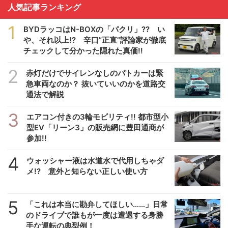
人気記事ランキング
1
BYDラッコはN-BOXの「パクリ」?? い
や、それ以上!? 辛口”正直”評論家が徹底
チェックして分かった隠れた真価!!
2
赤灯だけでサイレンなしのパトカーは緊
急車両なのか？ 抜いていいのかを道路交
通法で解説
3
エアコン付きの3輪モビリティ!! 都市型小
型EV「リーン3」の販売網に豊田通商が
参加!!
4
ウォッシャー液は水道水で代用しちゃダ
メ!? 意外と知らない正しい使い方
5
「これは本当に勘弁してほしい……」日常
のドライブで誰もが一度は遭遇する身勝
手な運転の典型例！