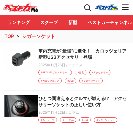
自動車情報誌「ベストカー」
Club
ランキング
スクープ
新型
ベストカーチャンネル
TOP
>
シガーソケット
車内充電が“最強”に進化！ カロッツェリア
新型USBアクセサリー登場
2025年11月26日
/
ニュース
#PRTIMESプレスリリース
#充電
#アクセサリー
#カロッツェリア
#USB
#シガーソケット
ひとつ間違えるとクルマが燃える!? アクセ
サリーソケットの正しい使い方
2025年11月22日
/
コラム
#カーライフ
#カー用品
#装備
#シガーソケット