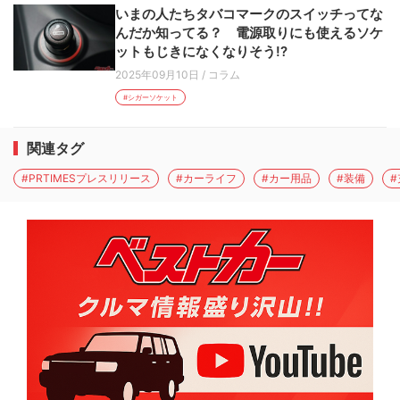
いまの人たちタバコマークのスイッチってな
んだか知ってる？ 電源取りにも使えるソケ
ットもじきになくなりそう!?
2025年09月10日
/
コラム
#シガーソケット
関連タグ
#PRTIMESプレスリリース
#カーライフ
#カー用品
#装備
#