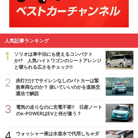
人気記事ランキング
1
ソリオは車中泊にも使えるコンパクト
か!? 人気ハイトワゴンのシートアレンジ
と寝られる広さをチェック!!
2
赤灯だけでサイレンなしのパトカーは緊
急車両なのか？ 抜いていいのかを道路交
通法で解説
3
電気の走りなのに充電不要!! 日産ノート
のe-POWERはEVと何が違う？
4
ウォッシャー液は水道水で代用しちゃダ