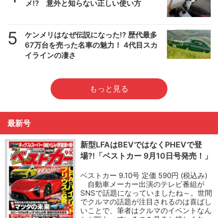
メ!? 意外と知らない正しい使い方
5
ケンメリはなぜ伝説になった!? 歴代最多
67万台を売った名車の魅力！ 4代目スカ
イラインの凄さ
もっと見る
最新号
新型LFAはBEVではなくPHEVで登
場?!「ベストカー 9月10日号発売！」
ベストカー 9.10号 定価 590円 (税込み)
自動車メーカー出演のテレビ番組が
SNSで話題になっていましたね～。世間
でクルマの話題が注目されるのは喜ばし
いことで、筆者はクルマのイベントなん