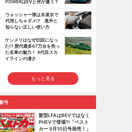
POWERはEVと何が違う？
4
ウォッシャー液は水道水で
代用しちゃダメ!? 意外と
知らない正しい使い方
5
ケンメリはなぜ伝説になっ
た!? 歴代最多67万台を売っ
た名車の魅力！ 4代目スカ
イラインの凄さ
もっと見る
新号
新型LFAはBEVではなく
PHEVで登場?!「ベスト
カー 9月10日号発売！」