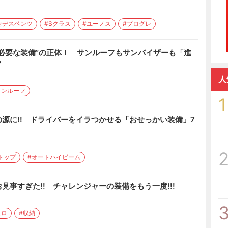
セデスベンツ
#Sクラス
#ユーノス
#プログレ
必要な装備”の正体！ サンルーフもサンバイザーも「進
?
人
サンルーフ
1
源に!! ドライバーをイラつかせる「おせっかい装備」7
トップ
#オートハイビーム
見事すぎた!! チャレンジャーの装備をもう一度!!!
ェロ
#収納