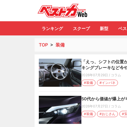
自動車情報誌「ベ
ランキング
スクープ
新型
ベス
TOP
>
装備
「えっ、シフトの位置が
キングブレーキなど今
2026年07月29日
/
コラム
#装備
#インパネ
50代から価値が爆上が
2026年07月27日
/
コラム
#装備
#おじさん
#