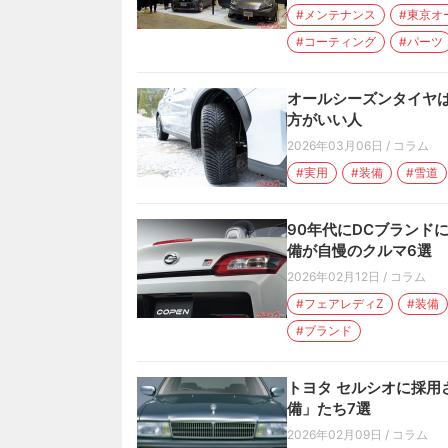
#メンテナンス
#東京オ
#コーティング
#パーツ
オールシーズンタイヤは
方がいい人
2026年03月06日
/
コラム
#実用
#装備
#雪道
90年代にDCブランド
備が自慢のクルマ6選
2026年02月12日
/
コラム
#フェアレディZ
#装備
#ブランド
トヨタ セルシオに採用
備」たち7選
2026年02月09日
/
コラム