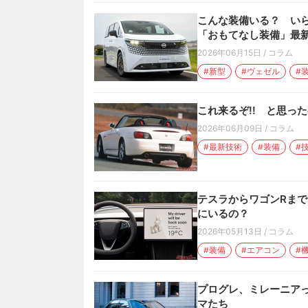
こんな装備いる？ い
「おもてなし装備」最新版
2026年06月15日
/
コラム
#新型
#ヴェゼル
#
これ来るぞ!! と思っ
2026年06月09日
/
コラム
#最新技術
#装備
#
テスラからワゴンRま
にいるの？
2026年05月13日
/
コラム
#装備
#エアコン
#
プログレ、ミレーニアっ
マたち