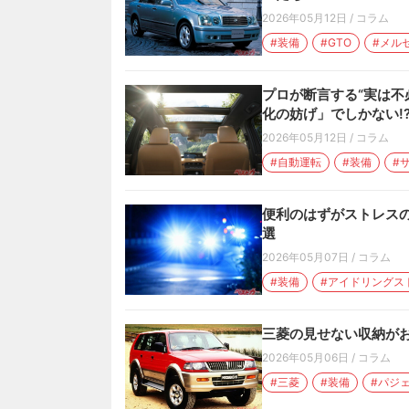
2026年05月12日
/
コラム
#装備
#GTO
#メル
プロが断言する“実は不
化の妨げ」でしかない!
2026年05月12日
/
コラム
#自動運転
#装備
#
便利のはずがストレスの
選
2026年05月07日
/
コラム
#装備
#アイドリングス
三菱の見せない収納がお
2026年05月06日
/
コラム
#三菱
#装備
#パジ