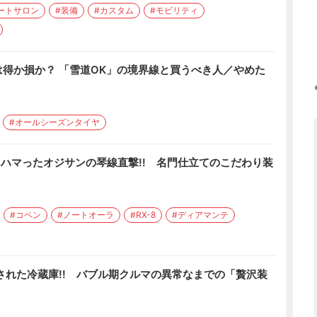
ートサロン
#装備
#カスタム
#モビリティ
得か損か？ 「雪道OK」の境界線と買うべき人／やめた
#オールシーズンタイヤ
にハマったオジサンの琴線直撃!! 名門仕立てのこだわり装
#コペン
#ノートオーラ
#RX-8
#ディアマンテ
された冷蔵庫!! バブル期クルマの異常なまでの「贅沢装