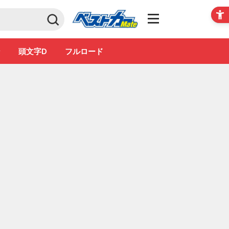
Club
ン
頭文字D
フルロード