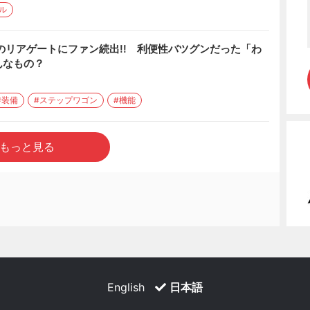
ル
のリアゲートにファン続出!! 利便性バツグンだった「わ
んなもの？
#装備
#ステップワゴン
#機能
もっと見る
English
日本語