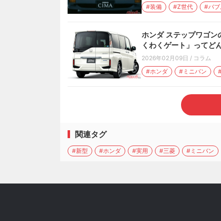
#装備
#Z世代
#バブ
ホンダ ステップワゴン
くわくゲート」ってど
2026年02月09日
/
コラム
#ホンダ
#ミニバン
関連タグ
#新型
#ホンダ
#実用
#三菱
#ミニバン