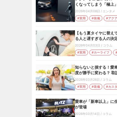
くなってしまう「極上
2026年04月08日
/
エンタメ
#実用
#装備
#アク
【もう夏タイヤに替えて
る人と遅すぎる人の決
2026年04月03日
/
コラム
#実用
#カーライフ
知らないと損する！愛車
度が勝手に変わる？ 取
2026年03月26日
/
コラム
#実用
#装備
#カス
愛車が「新車以上」に生
が登場
2026年03月14日
/
コラム