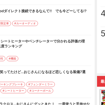
Podダイレクト接続できるなんて!! でも今どーしてる!?
#限定車
#カーオーディオ
 シートヒーターやベンチレーターで分かれる評価の理
足度ランキング
適性
#機能
と笑ってたけど…おじさんになるほど恋しくなる装備7選
最
パーキングブレーキ
#フェンダーミラー
#シートヒーター
#コーナーポール
ーラクロス…おじさんにグッときた！ 一度使うと手放せな