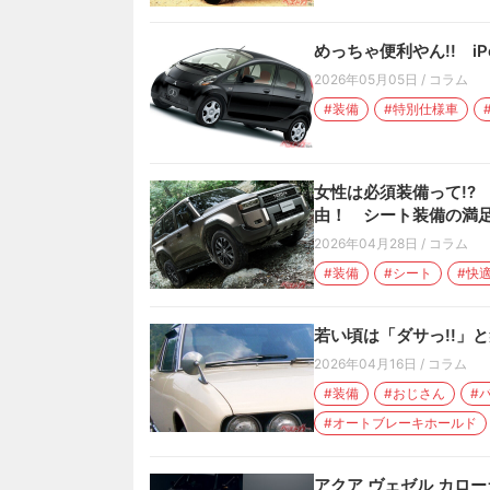
めっちゃ便利やん!! i
2026年05月05日
/
コラム
#装備
#特別仕様車
女性は必須装備って!?
由！ シート装備の満
2026年04月28日
/
コラム
#装備
#シート
#快
若い頃は「ダサっ!!」
2026年04月16日
/
コラム
#装備
#おじさん
#
#オートブレーキホールド
アクア ヴェゼル カロ