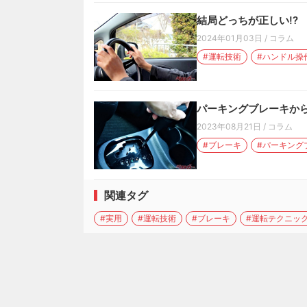
結局どっちが正しい!? 
2024年01月03日
/
コラム
#運転技術
#ハンドル操
パーキングブレーキから
2023年08月21日
/
コラム
#ブレーキ
#パーキング
関連タグ
#実用
#運転技術
#ブレーキ
#運転テクニッ