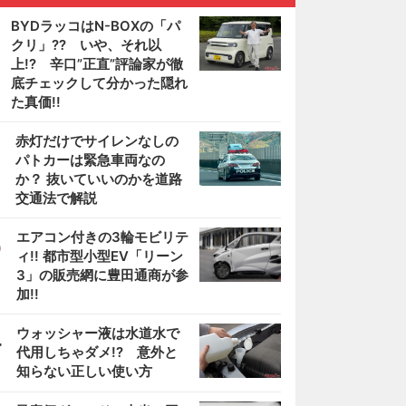
BYDラッコはN-BOXの「パ
クリ」?? いや、それ以
上!? 辛口”正直”評論家が徹
底チェックして分かった隠れ
た真価!!
2
赤灯だけでサイレンなしの
パトカーは緊急車両なの
か？ 抜いていいのかを道路
交通法で解説
3
エアコン付きの3輪モビリテ
ィ!! 都市型小型EV「リーン
3」の販売網に豊田通商が参
加!!
4
ウォッシャー液は水道水で
代用しちゃダメ!? 意外と
知らない正しい使い方