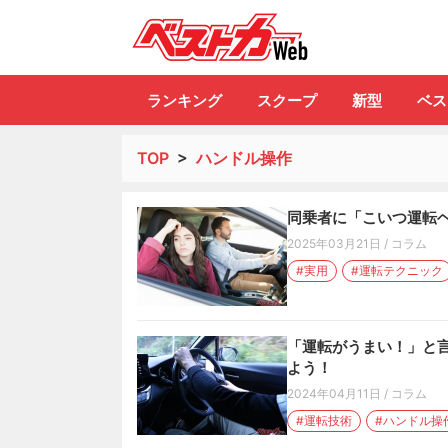
自動車情報誌「ベ
ランキング
スクープ
新型
ベス
TOP
>
ハンドル操作
同乗者に「こいつ運転
2025年03月21日
/
コラム
#実用
#運転テクニック
「運転がうまい！」と言
よう！
2024年04月11日
/
コラム
#運転技術
#ハンドル操