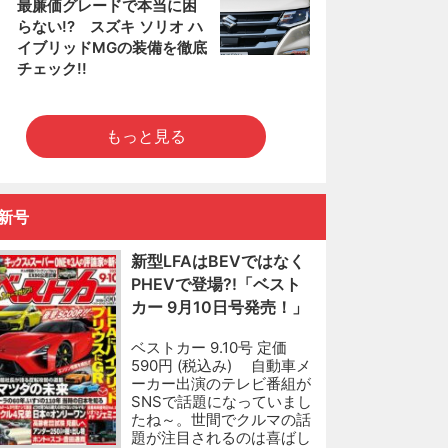
5
最廉価グレードで本当に困
らない!? スズキ ソリオ ハ
イブリッドMGの装備を徹底
チェック!!
もっと見る
新号
新型LFAはBEVではなく
PHEVで登場?!「ベスト
カー 9月10日号発売！」
ベストカー 9.10号 定価
590円 (税込み) 自動車メ
ーカー出演のテレビ番組が
SNSで話題になっていまし
たね～。世間でクルマの話
題が注目されるのは喜ばし