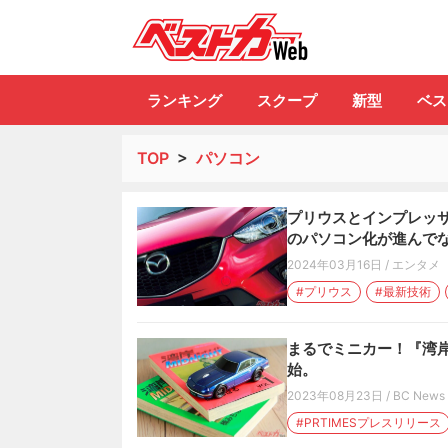
自動車情報誌「ベ
ランキング
スクープ
新型
ベス
TOP
>
パソコン
プリウスとインプレッサ
のパソコン化が進んで
2024年03月16日
/
エンタメ
#プリウス
#最新技術
まるでミニカー！『湾岸
始。
2023年08月23日
/
BC News
#PRTIMESプレスリリース