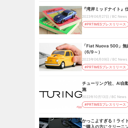
『湾岸ミッドナイト』仕
2023年06月27日
/
BC News
#PRTIMESプレスリリース
「Fiat Nuova 
（6/9～）
2023年06月09日
/
BC News
#PRTIMESプレスリリース
チューリング社、AI自
施
2022年10月13日
/
BC News
#PRTIMESプレスリリース
かっこよすぎる！ライト
ご購入の方にクリーニ