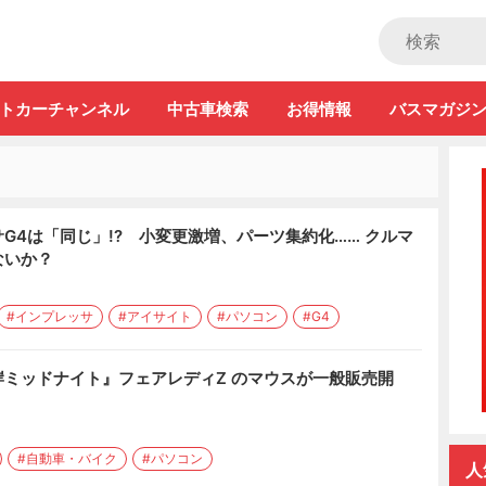
ストカー」
トカーチャンネル
中古車検索
お得情報
バスマガジ
G4は「同じ」!? 小変更激増、パーツ集約化…… クルマ
ないか？
#インプレッサ
#アイサイト
#パソコン
#G4
ミッドナイト』フェアレディZ のマウスが一般販売開
#自動車・バイク
#パソコン
人