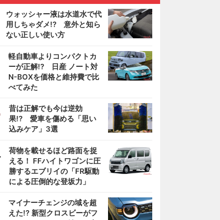
ウォッシャー液は水道水で代
用しちゃダメ!? 意外と知ら
ない正しい使い方
2
軽自動車よりコンパクトカ
ーが正解!? 日産 ノート対
N-BOXを価格と維持費で比
べてみた
3
昔は正解でも今は逆効
果!? 愛車を傷める「思い
込みケア」3選
4
荷物を載せるほど路面を捉
える！ FFハイトワゴンに圧
勝するエブリイの「FR駆動
による圧倒的な登坂力」
5
マイナーチェンジの域を超
えた!? 新型クロスビーがフ