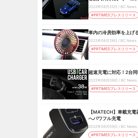
2022年08月25日
/
BC News
#PRTIMESプレスリリース
車内の冷房効率を上げるU
2022年06月29日
/
BC News
#PRTIMESプレスリリース
超速充電に対応！2台同
2022年06月09日
/
BC News
#PRTIMESプレスリリース
【MATECH】車載充電器「
へパワフル充電
2022年06月09日
/
BC News
#PRTIMESプレスリリース