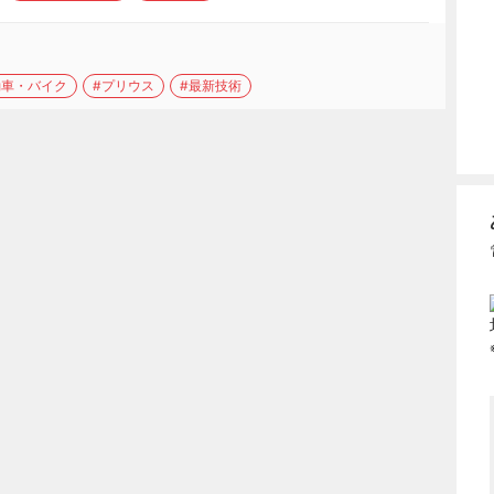
動車・バイク
#プリウス
#最新技術