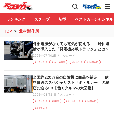
自動車情報誌「ベストカー」
Club
ランキング
スクープ
新型
ベストカーチャンネル
TOP
>
北村製作所
外部電源がなくても電気が使える！ 鈴仙運
輸が導入した「発電機搭載トラック」とは？
2025年07月02日
/
フルロード
#トラック
#いすゞ自動車
#エルフ
#北村製作所
全国約220万台の自販機に商品を補充！ 飲
料輸送のスペシャリスト「ボトルカー」の秘
密に迫る!!!!【働くクルマの大図鑑】
2025年03月21日
/
フルロード
#トラック
#特装車
#ボトルカー
#北村製作所
#須河車体