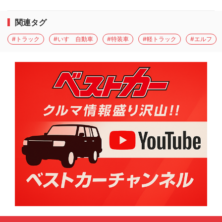
関連タグ
#トラック
#いすゞ自動車
#特装車
#軽トラック
#エルフ