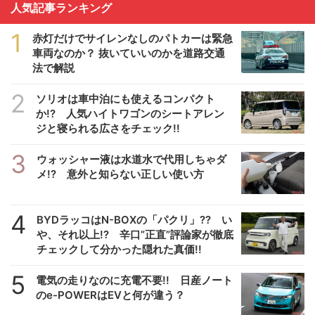
人気記事ランキング
1
赤灯だけでサイレンなしのパトカーは緊急
車両なのか？ 抜いていいのかを道路交通
法で解説
2
ソリオは車中泊にも使えるコンパクト
か!? 人気ハイトワゴンのシートアレン
ジと寝られる広さをチェック!!
3
ウォッシャー液は水道水で代用しちゃダ
メ!? 意外と知らない正しい使い方
4
BYDラッコはN-BOXの「パクリ」?? い
や、それ以上!? 辛口”正直”評論家が徹底
チェックして分かった隠れた真価!!
5
電気の走りなのに充電不要!! 日産ノート
のe-POWERはEVと何が違う？