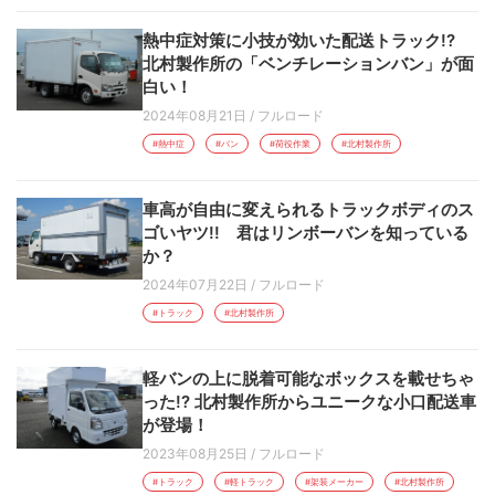
熱中症対策に小技が効いた配送トラック!?
北村製作所の「ベンチレーションバン」が面
白い！
2024年08月21日
/
フルロード
#熱中症
#バン
#荷役作業
#北村製作所
車高が自由に変えられるトラックボディのス
ゴいヤツ!! 君はリンボーバンを知っている
か？
2024年07月22日
/
フルロード
#トラック
#北村製作所
軽バンの上に脱着可能なボックスを載せちゃ
った!? 北村製作所からユニークな小口配送車
が登場！
2023年08月25日
/
フルロード
#トラック
#軽トラック
#架装メーカー
#北村製作所