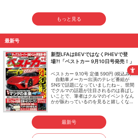
もっと見る
最新号
新型LFAはBEVではなくPHEVで登
場?!「ベストカー 9月10日号発売！」
ベストカー 9.10号 定価 590円 (税込み)
自動車メーカー出演のテレビ番組が
SNSで話題になっていましたね～。世間
でクルマの話題が注目されるのは喜ばし
いことで、筆者はクルマのイベントなん
かが賑わっているのを見ると嬉しくな…
最新号