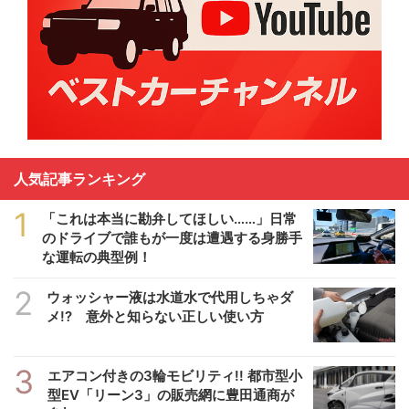
人気記事ランキング
1
「これは本当に勘弁してほしい……」日常
のドライブで誰もが一度は遭遇する身勝手
な運転の典型例！
2
ウォッシャー液は水道水で代用しちゃダ
メ!? 意外と知らない正しい使い方
3
エアコン付きの3輪モビリティ!! 都市型小
型EV「リーン3」の販売網に豊田通商が