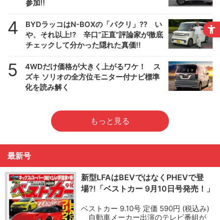
参加!!
4
BYDラッコはN-BOXの「パクリ」?? い
や、それ以上!? 辛口”正直”評論家が徹底
チェックして分かった隠れた真価!!
5
4WDだけ価格が大きく上がるワケ！ ス
ズキ ソリオの全方位モニター付ナビ標準
化を読み解く
もっと見る
最新号
新型LFAはBEVではなくPHEVで登
場?!「ベストカー 9月10日号発売！」
ベストカー 9.10号 定価 590円 (税込み)
自動車メーカー出演のテレビ番組が