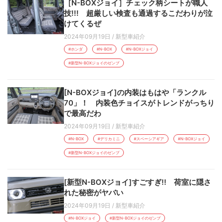
［N-BOXジョイ］チェック柄シートが職人
技!!! 超厳しい検査も通過するこだわりが泣
けてくるぜ
2024年09月19日
/
新型車紹介
#ホンダ
#N-BOX
#N-BOXジョイ
#新型N-BOXジョイのゼンブ
[N-BOXジョイ]の内装はもはや「ランクル
70」！ 内装色チョイスがトレンドがっちり
で最高だわ
2024年09月19日
/
新型車紹介
#N-BOX
#デリカミニ
#スペーシアギア
#N-BOXジョイ
#新型N-BOXジョイのゼンブ
[新型N-BOXジョイ]すごすぎ!! 荷室に隠さ
れた秘密がヤバい
2024年09月19日
/
新型車紹介
#N-BOXジョイ
#新型N-BOXジョイのゼンブ