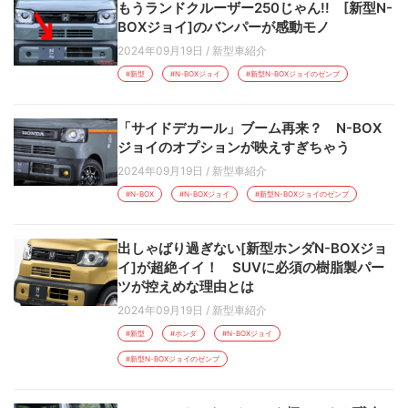
もうランドクルーザー250じゃん!! [新型N-
BOXジョイ]のバンパーが感動モノ
2024年09月19日
/
新型車紹介
#新型
#N-BOXジョイ
#新型N-BOXジョイのゼンブ
「サイドデカール」ブーム再来？ N-BOX
ジョイのオプションが映えすぎちゃう
2024年09月19日
/
新型車紹介
#N-BOX
#N-BOXジョイ
#新型N-BOXジョイのゼンブ
出しゃばり過ぎない[新型ホンダN-BOXジョ
イ]が超絶イイ！ SUVに必須の樹脂製パー
ツが控えめな理由とは
2024年09月19日
/
新型車紹介
#新型
#ホンダ
#N-BOXジョイ
#新型N-BOXジョイのゼンブ