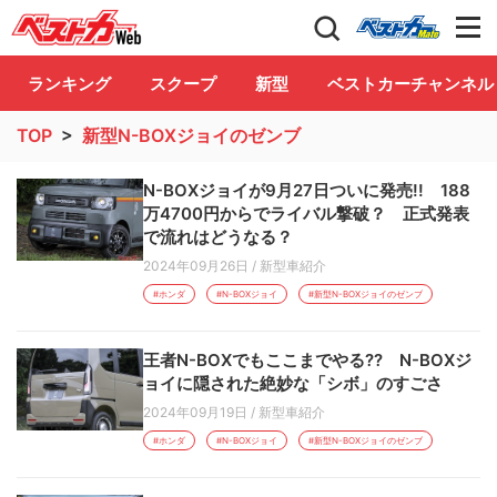
自動車情報誌「ベストカー」
Club
ランキング
スクープ
新型
ベストカーチャンネル
TOP
>
新型N-BOXジョイのゼンブ
N-BOXジョイが9月27日ついに発売!! 188
万4700円からでライバル撃破？ 正式発表
で流れはどうなる？
2024年09月26日
/
新型車紹介
#ホンダ
#N-BOXジョイ
#新型N-BOXジョイのゼンブ
王者N-BOXでもここまでやる?? N-BOXジ
ョイに隠された絶妙な「シボ」のすごさ
2024年09月19日
/
新型車紹介
#ホンダ
#N-BOXジョイ
#新型N-BOXジョイのゼンブ