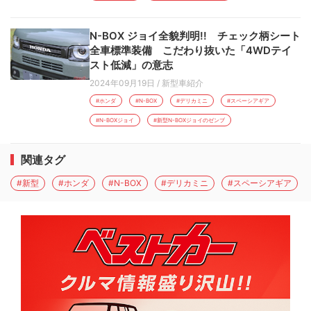
N-BOX ジョイ全貌判明!! チェック柄シート
全車標準装備 こだわり抜いた「4WDテイ
スト低減」の意志
2024年09月19日
/
新型車紹介
#ホンダ
#N-BOX
#デリカミニ
#スペーシアギア
#N-BOXジョイ
#新型N-BOXジョイのゼンブ
関連タグ
#新型
#ホンダ
#N-BOX
#デリカミニ
#スペーシアギア