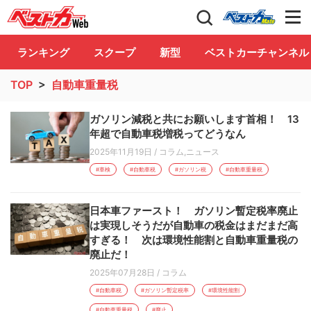
自動車情報誌「ベストカー」
Club
ランキング
スクープ
新型
ベストカーチャンネル
TOP
>
自動車重量税
ガソリン減税と共にお願いします首相！ 13
年超で自動車税増税ってどうなん
2025年11月19日
/
コラム
,
ニュース
#車検
#自動車税
#ガソリン税
#自動車重量税
日本車ファースト！ ガソリン暫定税率廃止
は実現しそうだが自動車の税金はまだまだ高
すぎる！ 次は環境性能割と自動車重量税の
廃止だ！
2025年07月28日
/
コラム
#自動車税
#ガソリン暫定税率
#環境性能割
#自動車重量税
#廃止