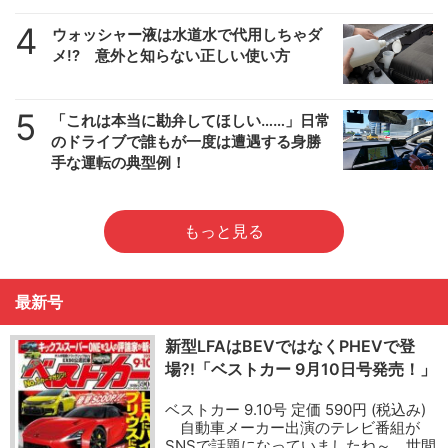
4
ウォッシャー液は水道水で代用しちゃダ
メ!? 意外と知らない正しい使い方
5
「これは本当に勘弁してほしい……」日常
のドライブで誰もが一度は遭遇する身勝
手な運転の典型例！
もっと見る
最新号
新型LFAはBEVではなくPHEVで登
場?!「ベストカー 9月10日号発売！」
ベストカー 9.10号 定価 590円 (税込み)
自動車メーカー出演のテレビ番組が
SNSで話題になっていましたね～。世間