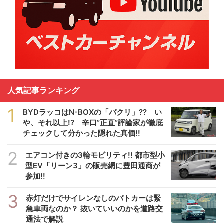
人気記事ランキング
1
BYDラッコはN-BOXの「パクリ」?? い
や、それ以上!? 辛口”正直”評論家が徹底
チェックして分かった隠れた真価!!
2
エアコン付きの3輪モビリティ!! 都市型小
型EV「リーン3」の販売網に豊田通商が
参加!!
3
赤灯だけでサイレンなしのパトカーは緊
急車両なのか？ 抜いていいのかを道路交
通法で解説