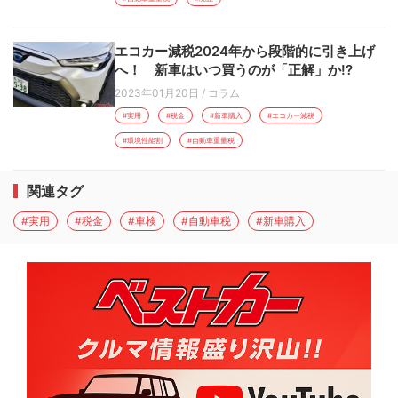
エコカー減税2024年から段階的に引き上げ
へ！ 新車はいつ買うのが「正解」か!?
2023年01月20日
/
コラム
#実用
#税金
#新車購入
#エコカー減税
#環境性能割
#自動車重量税
関連タグ
#実用
#税金
#車検
#自動車税
#新車購入