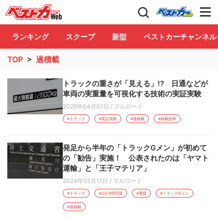
自動車情報誌「ベストカー」
Club
ランキング
スクープ
新型
ベストカーチャンネル
TOP
>
過積載
トラックの重さが「見える」!? 日通などが
車両の実重量を可視化する技術の実証実験
2026年04月01日
/
フルロード
#トラック
#実証実験
#過積載
#積載効率
発足から半年の「トラックGメン」が初めて
の「勧告」実施！ 公表されたのは「ヤマト
運輸」と「王子マテリア」
2024年02月11日
/
フルロード
#トラック
#2024年問題
#運賃
#トラックGメン
#過積載