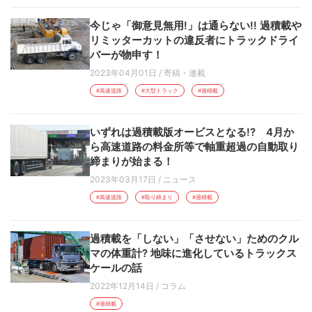
今じゃ「御意見無用!」は通らない!! 過積載や
リミッターカットの違反者にトラックドライ
バーが物申す！
2023年04月01日
/
寄稿・連載
#高速道路
#大型トラック
#過積載
いずれは過積載版オービスとなる!? 4月か
ら高速道路の料金所等で軸重超過の自動取り
締まりが始まる！
2023年03月17日
/
ニュース
#高速道路
#取り締まり
#過積載
過積載を「しない」「させない」ためのクル
マの体重計? 地味に進化しているトラックス
ケールの話
2022年12月14日
/
コラム
#過積載