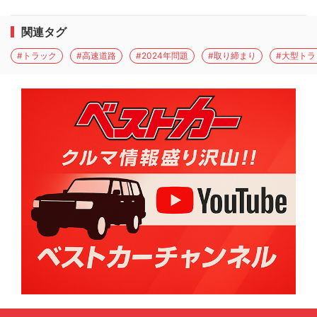
関連タグ
#トラック
#高速道路
#2024年問題
#取り締まり
#大型トラ