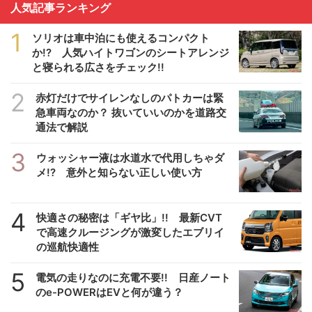
人気記事ランキング
1
ソリオは車中泊にも使えるコンパクト
か!? 人気ハイトワゴンのシートアレンジ
と寝られる広さをチェック!!
2
赤灯だけでサイレンなしのパトカーは緊
急車両なのか？ 抜いていいのかを道路交
通法で解説
3
ウォッシャー液は水道水で代用しちゃダ
メ!? 意外と知らない正しい使い方
4
快適さの秘密は「ギヤ比」!! 最新CVT
で高速クルージングが激変したエブリイ
の巡航快適性
5
電気の走りなのに充電不要!! 日産ノート
のe-POWERはEVと何が違う？