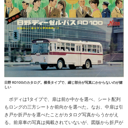
日野 RD100のカタログ。横長タイプで、綴じ部分が写真にかからないのが嬉
しい
ボディは1タイプで、扉は前か中かを選べ、シート配列
もロングの三方シートか前向かを選べた。なお、中扉は引
き戸か折戸かを選べたことがカタログ写真からうかがえ
る。前扉車の写真は掲載されていないが、図版から折戸が