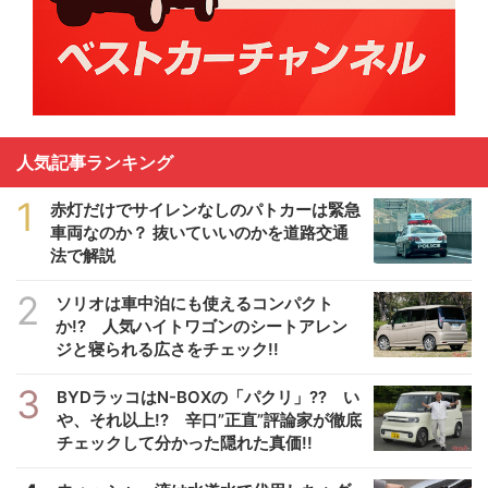
人気記事ランキング
1
赤灯だけでサイレンなしのパトカーは緊急
車両なのか？ 抜いていいのかを道路交通
法で解説
2
ソリオは車中泊にも使えるコンパクト
か!? 人気ハイトワゴンのシートアレン
ジと寝られる広さをチェック!!
3
BYDラッコはN-BOXの「パクリ」?? い
や、それ以上!? 辛口”正直”評論家が徹底
チェックして分かった隠れた真価!!