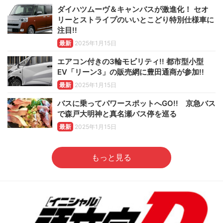
ダイハツムーヴ＆キャンバスが激進化！ セオ
リーとストライプのいいとこどり特別仕様車に
注目!!
最新
2025年1月15日
エアコン付きの3輪モビリティ!! 都市型小型
EV「リーン3」の販売網に豊田通商が参加!!
最新
2025年1月15日
バスに乗ってパワースポットへGO!! 京急バス
で森戸大明神と真名瀬バス停を巡る
最新
2025年1月15日
もっと見る