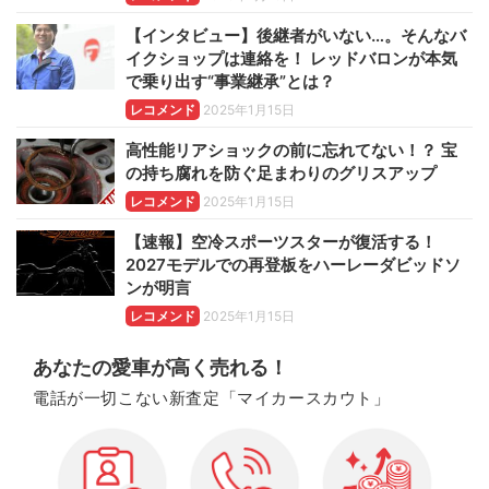
【インタビュー】後継者がいない…。そんなバ
イクショップは連絡を！ レッドバロンが本気
で乗り出す“事業継承”とは？
レコメンド
2025年1月15日
高性能リアショックの前に忘れてない！？ 宝
の持ち腐れを防ぐ足まわりのグリスアップ
レコメンド
2025年1月15日
【速報】空冷スポーツスターが復活する！
2027モデルでの再登板をハーレーダビッドソ
ンが明言
レコメンド
2025年1月15日
あなたの愛車が高く売れる！
電話が一切こない新査定「マイカースカウト」