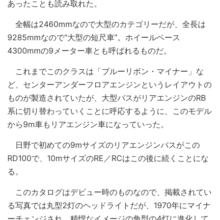
あったことも読み取れた。
全幅は2460mmなので大型のカテゴリーだが、全長は
9285mmなので“大型の短尺車”。ホイールベース
4300mmの9メーター車とも呼ばれるものだ。
これまでこのクラスは「ブルーリボン・マイナー」な
ど、センターアンダーフロアエンジンというレイアウトの
ものが製造されていたが、大型バスがリアエンジンのRB
系に切り替わっていくことに呼応するように、このモデル
から9m車もリアエンジン車になっていった。
日野で初めての9mサイズのリアエンジンバスがこの
RD100で、10mサイズのRE／RCはこの後に続くことにな
る。
このカタログはデビュー時のものなので、掲載されてい
る写真では丸型2灯のヘッドライトだが、1970年にマイナ
ーチェンジされ、精悍なイメージの角型の4灯に進化して