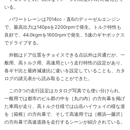
いる。
パワートレーンは7014cc・直6のディーゼルエンジン
で、最高出力は140psを2200rpmで発生。トルク特性も
良好で、44.0kgmを1600rpmで発生、5速のギヤボックス
でドライブする。
外観はドア位置をチョイスできる点以外は共通だが、一
般用、高トルク用、高速用という走行特性の設定があり、
各ギヤ比と最終減速比に違いを設定していることも、カタ
ログの諸元表から読み取ることができた。
この3つの走行設定はカタログ写真でも使い分けられ、
一般用では都市のビル群の中を［丸の内］の方向幕を掲げ
た車両が走り、高トルク仕様では山岳ハイウェイの様な道
を［箱根］の方向幕で、そして高速用では［横浜―藤沢］
の方向幕で高速道路を走行するシーンが紹介されている。