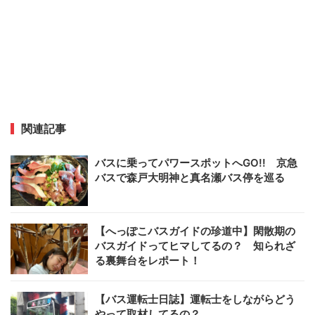
関連記事
バスに乗ってパワースポットへGO!! 京急
バスで森戸大明神と真名瀬バス停を巡る
【へっぽこバスガイドの珍道中】閑散期の
バスガイドってヒマしてるの？ 知られざ
る裏舞台をレポート！
【バス運転士日誌】運転士をしながらどう
やって取材してるの？