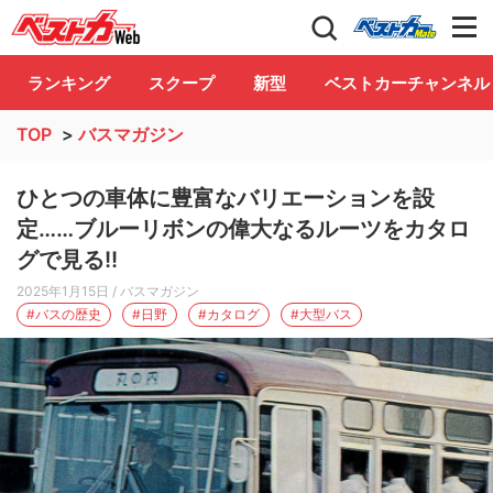
自動車情報誌「ベストカー」
Club
ランキング
スクープ
新型
ベストカーチャンネル
TOP
>
バスマガジン
ひとつの車体に豊富なバリエーションを設
定……ブルーリボンの偉大なるルーツをカタロ
グで見る!!
2025年1月15日
/ バスマガジン
#バスの歴史
#日野
#カタログ
#大型バス