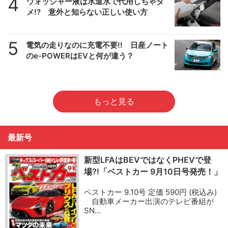
4
ウォッシャー液は水道水で代用しちゃダ
メ!? 意外と知らない正しい使い方
5
電気の走りなのに充電不要!! 日産ノート
のe-POWERはEVと何が違う？
もっと見る
最新号
新型LFAはBEVではなくPHEVで登
場?!「ベストカー 9月10日号発売！」
ベストカー 9.10号 定価 590円 (税込み)
自動車メーカー出演のテレビ番組が
SN…