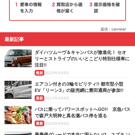
提供：carview!
最新記事
ダイハツムーヴ＆キャンバスが激進化！ セオ
リーとストライプのいいとこどり特別仕様車に
注目!!
最新
2023年9月6日
エアコン付きの3輪モビリティ!! 都市型小型
EV「リーン3」の販売網に豊田通商が参加!!
最新
2023年9月6日
バスに乗ってパワースポットへGO!! 京急バス
で森戸大明神と真名瀬バス停を巡る
最新
2023年9月6日
最廉価グレードで本当に困らない!? スズキ ソ