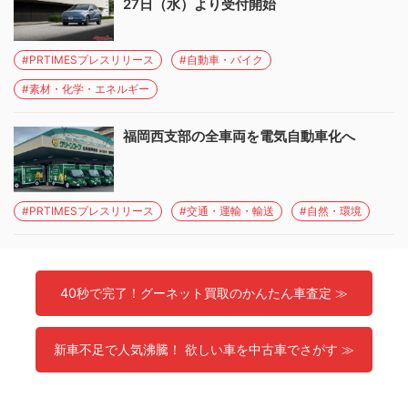
27日（水）より受付開始
#PRTIMESプレスリリース
#自動車・バイク
#素材・化学・エネルギー
福岡西支部の全車両を電気自動車化へ
#PRTIMESプレスリリース
#交通・運輸・輸送
#自然・環境
40秒で完了！グーネット買取のかんたん車査定 ≫
新車不足で人気沸騰！ 欲しい車を中古車でさがす ≫