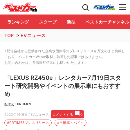
自動車情報誌「ベストカー」
Club
ランキング
スクープ
新型
ベストカーチャンネル
TOP
>
EVニュース
※配信会社から提供された企業や団体等のプレスリリースを原文のまま掲載し
ており、ベストカーWebが取材・執筆した記事ではありません。
お問い合わせは、各情報配信元にお願いいたします。
「LEXUS RZ450e」レンタカー7月19日スタ
ート研究開発やイベントの展示車にもおすす
め
配信元：PRTIMES
2023年9月6日
/ EVニュース
コメントする
0
#PRTIMESプレスリリース
#自動車・バイク