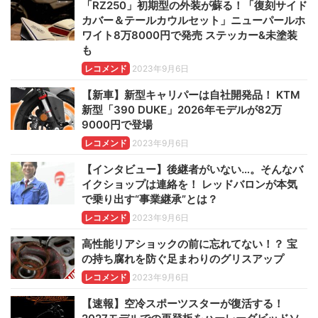
「RZ250」初期型の外装が蘇る！「復刻サイド
カバー＆テールカウルセット」ニューパールホ
ワイト8万8000円で発売 ステッカー&未塗装
も
レコメンド
2023年9月6日
【新車】新型キャリパーは自社開発品！ KTM
新型「390 DUKE」2026年モデルが82万
9000円で登場
レコメンド
2023年9月6日
【インタビュー】後継者がいない…。そんなバ
イクショップは連絡を！ レッドバロンが本気
で乗り出す“事業継承”とは？
レコメンド
2023年9月6日
高性能リアショックの前に忘れてない！？ 宝
の持ち腐れを防ぐ足まわりのグリスアップ
レコメンド
2023年9月6日
【速報】空冷スポーツスターが復活する！