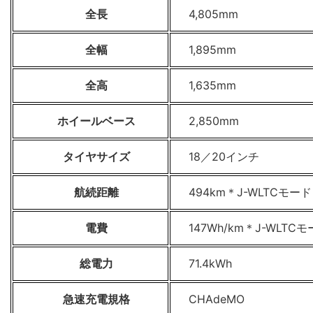
全長
4,805mm
全幅
1,895mm
全高
1,635mm
ホイールベース
2,850mm
タイヤサイズ
18／20インチ
航続距離
494km＊J-WLTCモー
電費
147Wh/km＊J-WLT
総電力
71.4kWh
急速充電規格
CHAdeMO