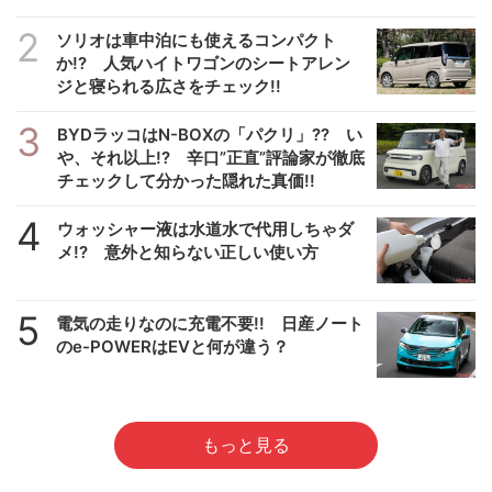
2
ソリオは車中泊にも使えるコンパクト
か!? 人気ハイトワゴンのシートアレン
ジと寝られる広さをチェック!!
3
BYDラッコはN-BOXの「パクリ」?? い
や、それ以上!? 辛口”正直”評論家が徹底
チェックして分かった隠れた真価!!
4
ウォッシャー液は水道水で代用しちゃダ
メ!? 意外と知らない正しい使い方
5
電気の走りなのに充電不要!! 日産ノート
のe-POWERはEVと何が違う？
もっと見る