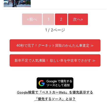
«前へ
1
2
次へ»
1
/
2ページ
40秒で完了！グーネット買取のかんたん車査定 ≫
新車不足で人気沸騰！ 欲しい車を中古車でさがす ≫
Google検索で『ベストカーWeb』を優先表示する
「優先するソース」とは？