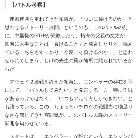
【バトル考察】
連戦連勝を重ねてきた拓海が、「ついに負けるのか」と
思わせるストーリー展開。というのも、このバトルの前
に、中里毅のGT-Rが完敗したり、拓海の父親の文太が、
拓海に大事なことは「負けること」と発言したりと、読ん
でいるこちらもすっかり「今度こそ負けるのかー」と思わ
せられてしまう、しげの先生の罠が随所に貼られているか
らだ。
アウェイ２連戦を終えた拓海は、エンペラーの存在を耳
にして、「バトルしてみたい」と発言する一方、特に作戦
があるわけではなく、「いつもの走り方しかできない」と
も語っている。この、ちょっとハチロクの戦闘力に物足り
なさを感じてきた雰囲気が、このバトル以降のストーリー
展開を匂わせている。
スタートは、「エンペラー」が好むという、エンジンパ