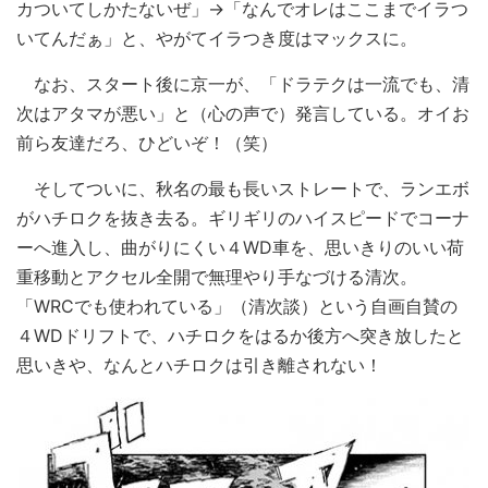
カついてしかたないぜ」→「なんでオレはここまでイラつ
いてんだぁ」と、やがてイラつき度はマックスに。
なお、スタート後に京一が、「ドラテクは一流でも、清
次はアタマが悪い」と（心の声で）発言している。オイお
前ら友達だろ、ひどいぞ！（笑）
そしてついに、秋名の最も長いストレートで、ランエボ
がハチロクを抜き去る。ギリギリのハイスピードでコーナ
ーへ進入し、曲がりにくい４WD車を、思いきりのいい荷
重移動とアクセル全開で無理やり手なづける清次。
「WRCでも使われている」（清次談）という自画自賛の
４WDドリフトで、ハチロクをはるか後方へ突き放したと
思いきや、なんとハチロクは引き離されない！