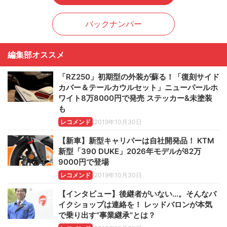
バックナンバー
編集部オススメ
「RZ250」初期型の外装が蘇る！「復刻サイド
カバー＆テールカウルセット」ニューパールホ
ワイト8万8000円で発売 ステッカー&未塗装
も
レコメンド
2019年10月30日
【新車】新型キャリパーは自社開発品！ KTM
新型「390 DUKE」2026年モデルが82万
9000円で登場
レコメンド
2019年10月30日
【インタビュー】後継者がいない…。そんなバ
イクショップは連絡を！ レッドバロンが本気
で乗り出す“事業継承”とは？