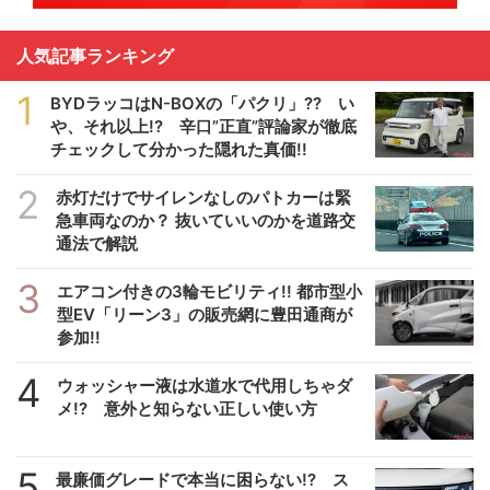
人気記事ランキング
1
BYDラッコはN-BOXの「パクリ」?? い
や、それ以上!? 辛口”正直”評論家が徹底
チェックして分かった隠れた真価!!
2
赤灯だけでサイレンなしのパトカーは緊
急車両なのか？ 抜いていいのかを道路交
通法で解説
3
エアコン付きの3輪モビリティ!! 都市型小
型EV「リーン3」の販売網に豊田通商が
参加!!
4
ウォッシャー液は水道水で代用しちゃダ
メ!? 意外と知らない正しい使い方
5
最廉価グレードで本当に困らない!? ス