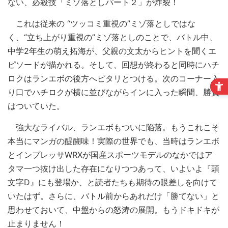
ない、必殺技「ミゾ落としパート２」が炸裂！
これは従来の “ツッコミ重視の”ミゾ落としではな
く、“立ち上がり重視の”ミゾ落としのことで、バトル中、
中学2年生の萌え拓海が、父親の文太からヒントを聞くエ
ピソードが描かれる。そして、回想が終わると同時にハチ
ロクはランエボの後方へピタリとつける。次のコーナー入
り口でハチロクが横に並びながらインに入った瞬間、勝負
はついていた。
強大なライバル、ランエボもついに陥落。もうこれこそ
本当にマンガの醍醐味！実際の世界でも、当時はランエボ
とインプレッサWRXが国産スポーツモデルのなかではア
タマ一つ抜け出した存在になりつつあって、いよいよ『頭
文字D』にも登場か、と読者たちも期待の眼差しを向けて
いたはず。さらに、バトル前からあれだけ「勝てない」と
思わせておいて、中盤からの怒涛の展開。もうドキドキが
止まりません！