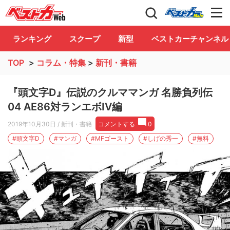
自動車情報誌「ベストカー」
Club
ランキング
スクープ
新型
ベストカーチャンネル
TOP
>
コラム・特集
>
新刊・書籍
『頭文字D』伝説のクルママンガ 名勝負列伝
04 AE86対ランエボIV編
2019年10月30日
/ 新刊・書籍
コメントする
0
#頭文字D
#マンガ
#MFゴースト
#しげの秀一
#無料