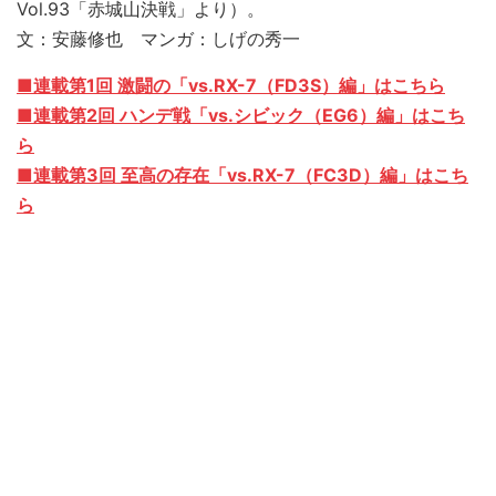
Vol.93「赤城山決戦」より）。
文：安藤修也 マンガ：しげの秀一
■連載第1回 激闘の「vs.RX-7（FD3S）編
」はこちら
■連載第2回 ハンデ戦「vs.シビック（EG6）編」はこち
ら
■連載第3回 至高の存在「vs.RX-7（FC3D）編」はこち
ら