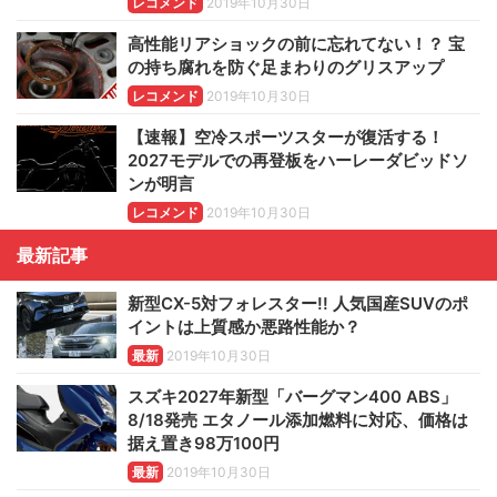
レコメンド
2019年10月30日
高性能リアショックの前に忘れてない！？ 宝
の持ち腐れを防ぐ足まわりのグリスアップ
レコメンド
2019年10月30日
【速報】空冷スポーツスターが復活する！
2027モデルでの再登板をハーレーダビッドソ
ンが明言
レコメンド
2019年10月30日
最新記事
新型CX-5対フォレスター!! 人気国産SUVのポ
イントは上質感か悪路性能か？
最新
2019年10月30日
スズキ2027年新型「バーグマン400 ABS」
8/18発売 エタノール添加燃料に対応、価格は
据え置き98万100円
最新
2019年10月30日