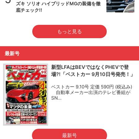
ズキ ソリオ ハイブリッドMGの装備を徹
底チェック!!
もっと見る
最新号
新型LFAはBEVではなくPHEVで登
場?!「ベストカー 9月10日号発売！」
ベストカー 9.10号 定価 590円 (税込み)
自動車メーカー出演のテレビ番組が
SN…
最新号