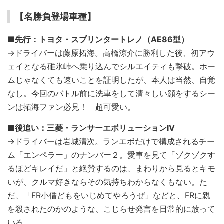
【名勝負登場車種】
■先行：トヨタ・スプリンタートレノ（AE86型）
→ドライバーは藤原拓海。高橋涼介に勝利した後、初アウ
ェイとなる碓氷峠へ乗り込んでシルエイティも撃破。ホー
ムじゃなくても速いことを証明したが、本人は当然、自覚
なし。今回のバトル前に洗車をして清々しい顔をするシー
ンは拓海ファン必見！ 超可愛い。
■後追い：三菱・ランサーエボリューションIV
→ドライバーは岩城清次。ランエボだけで構成されるチー
ム「エンペラー」のナンバー２。愛車を見て「ゾクゾクす
るほどキレイだ」と絶賛するのは、まわりから見るとキモ
いが、クルマ好きならその気持ちわからなくもない。た
だ、「FR小僧どもをいじめてやろうぜ」などと、FRに親
を殺されたのかのような、こじらせ発言を日常的に放って
いる。