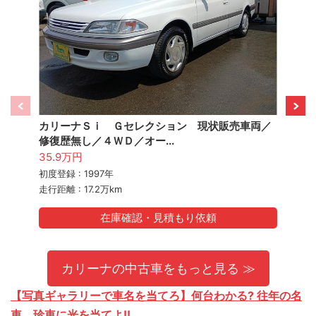
カリーナＳｉ Ｇセレクション 現状販売車両／
カリー
修復歴無し／４ＷＤ／オー...
済みス
35.9万円
59.9
初度登録 : 1997年
初度登録 
走行距離 : 17.2万km
走行距離 
在庫確認・見積もり依頼
カリーナの中古車をもっと見る ≫
【写真ギャラリーで車名を当てろ】何台わかる? 往年の名
車、珍車に光を当てよ!!