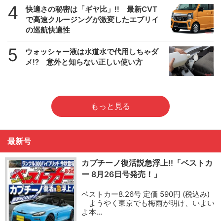
4
快適さの秘密は「ギヤ比」!! 最新CVT
で高速クルージングが激変したエブリイ
の巡航快適性
5
ウォッシャー液は水道水で代用しちゃダ
メ!? 意外と知らない正しい使い方
もっと見る
最新号
カプチーノ復活説急浮上!!「ベストカ
ー 8月26日号発売！」
ベストカー8.26号 定価 590円 (税込み)
ようやく東京でも梅雨が明け、いよい
よ本…