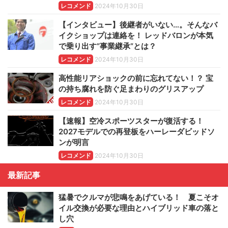
レコメンド
2024年10月30日
【インタビュー】後継者がいない…。そんなバ
イクショップは連絡を！ レッドバロンが本気
で乗り出す“事業継承”とは？
レコメンド
2024年10月30日
高性能リアショックの前に忘れてない！？ 宝
の持ち腐れを防ぐ足まわりのグリスアップ
レコメンド
2024年10月30日
【速報】空冷スポーツスターが復活する！
2027モデルでの再登板をハーレーダビッドソ
ンが明言
レコメンド
2024年10月30日
最新記事
猛暑でクルマが悲鳴をあげている！ 夏こそオ
イル交換が必要な理由とハイブリッド車の落と
し穴