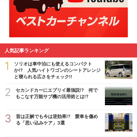
人気記事ランキング
1
ソリオは車中泊にも使えるコンパクト
か!? 人気ハイトワゴンのシートアレンジ
と寝られる広さをチェック!!
2
セカンドカーにエブリイ最強説!? 何で
もこなす万能サブ機の活用術とは!?
3
昔は正解でも今は逆効果!? 愛車を傷め
る「思い込みケア」3選