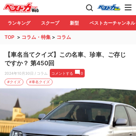
自動車情報誌「ベストカー」
Club
ランキング
スクープ
新型
ベストカーチャンネル
TOP
>
コラム・特集
>
コラム
【車名当てクイズ】この名車、珍車、ご存じ
ですか？ 第450回
2024年10月30日
/ コラム
コメントする
0
#クイズ
#車名クイズ