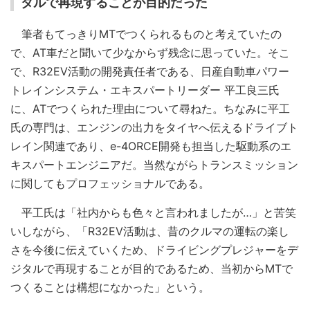
タルで再現することが目的だった
筆者もてっきりMTでつくられるものと考えていたの
で、AT車だと聞いて少なからず残念に思っていた。そこ
で、R32EV活動の開発責任者である、日産自動車パワー
トレインシステム・エキスパートリーダー 平工良三氏
に、ATでつくられた理由について尋ねた。ちなみに平工
氏の専門は、エンジンの出力をタイヤへ伝えるドライブト
レイン関連であり、e-4ORCE開発も担当した駆動系のエ
キスパートエンジニアだ。当然ながらトランスミッション
に関してもプロフェッショナルである。
平工氏は「社内からも色々と言われましたが…」と苦笑
いしながら、「R32EV活動は、昔のクルマの運転の楽し
さを今後に伝えていくため、ドライビングプレジャーをデ
ジタルで再現することが目的であるため、当初からMTで
つくることは構想になかった」という。