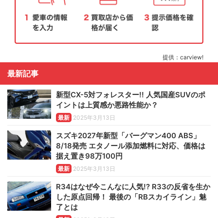
提供：carview!
最新記事
新型CX-5対フォレスター!! 人気国産SUVのポ
イントは上質感か悪路性能か？
最新
2025年3月13日
スズキ2027年新型「バーグマン400 ABS」
8/18発売 エタノール添加燃料に対応、価格は
据え置き98万100円
最新
2025年3月13日
R34はなぜ今こんなに人気!? R33の反省を生か
した原点回帰！ 最後の「RBスカイライン」魅
了とは