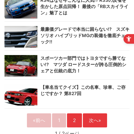
R34はなぜ今こんなに人気!? R33の反省を
生かした原点回帰！ 最後の「RBスカイライ
ン」魅了とは
最廉価グレードで本当に困らない!? スズキ
ソリオ ハイブリッドMGの装備を徹底チェ
ック!!
スポーツカー部門ではトヨタですら勝てな
い!? マツダ ロードスターが誇る圧倒的シ
ェアと伝統の底力！
【車名当てクイズ】この名車、珍車、ご存
じですか？ 第827回
«前へ
1
2
次へ»
1
/
2ページ