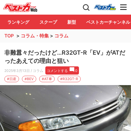
自動車情報誌「ベストカー」
Club
ランキング
スクープ
新型
ベストカーチャンネル
TOP
>
コラム・特集
>
コラム
非難囂々だったけど…R32GT-R「EV」がATだ
ったあえての理由と狙い
2025年3月13日
/ コラム
コメントする
0
#日産
#BEV
#AT車
#R32GT-R