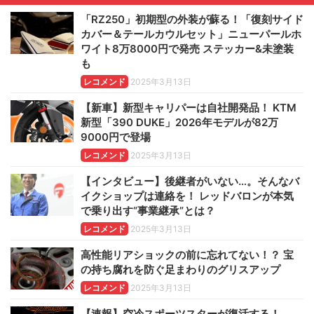
「RZ250」初期型の外装が蘇る！「復刻サイド
カバー＆テールカウルセット」ニューパールホ
ワイト8万8000円で発売 ステッカー&未塗装
も
レコメンド
2025年3月13日
【新車】新型キャリパーは自社開発品！ KTM
新型「390 DUKE」2026年モデルが82万
9000円で登場
レコメンド
2025年3月13日
【インタビュー】後継者がいない…。そんなバ
イクショップは連絡を！ レッドバロンが本気
で乗り出す“事業継承”とは？
レコメンド
2025年3月13日
高性能リアショックの前に忘れてない！？ 宝
の持ち腐れを防ぐ足まわりのグリスアップ
レコメンド
2025年3月13日
【速報】空冷スポーツスターが復活する！