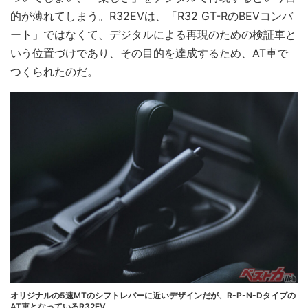
的が薄れてしまう。R32EVは、「R32 GT-RのBEVコンバ
ート」ではなくて、デジタルによる再現のための検証車と
いう位置づけであり、その目的を達成するため、AT車で
つくられたのだ。
オリジナルの5速MTのシフトレバーに近いデザインだが、R-P-N-Dタイプの
AT車となっているR32EV