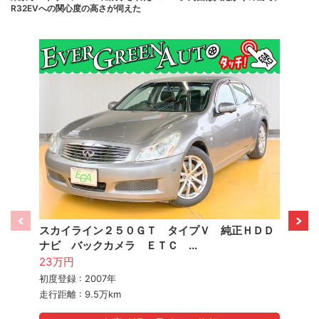
R32EVへの関心度の高さが伺えた
スカイライン２５０ＧＴ タイプＶ 純正ＨＤＤ
スカイ
ナビ バックカメラ ＥＴＣ ...
ラ サ
23万円
28.6
初度登録 : 2007年
初度登録
走行距離 : 9.5万km
走行距離 