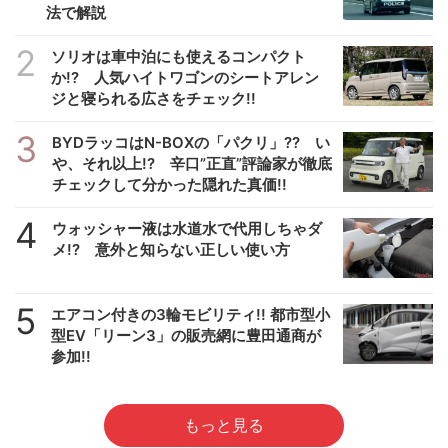
法で解説
2
ソリオは車中泊にも使えるコンパクト
か!? 人気ハイトワゴンのシートアレン
ジと寝られる広さをチェック!!
3
BYDラッコはN-BOXの「パクリ」?? い
や、それ以上!? 辛口”正直”評論家が徹底
チェックして分かった隠れた真価!!
4
ウォッシャー液は水道水で代用しちゃダ
メ!? 意外と知らない正しい使い方
5
エアコン付きの3輪モビリティ!! 都市型小
型EV「リーン3」の販売網に豊田通商が
参加!!
もっと見る