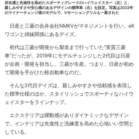
存在感と先進性を高めたスポーティグレードのハイウェイスター（左）と、
親しみやすさや安心感のあるデザインの標準車（右）を設定。写真は2023年
のマイナーチェンジ後のモデルで、Vモーショングリルも一新された
日産と三菱の合弁会社NMKVがマネジメントを行い、eK
ワゴンと姉妹関係にあるデイズ。
初代は三菱が開発から製造まで行っていた“実質三菱
車”だったが、2019年にモデルチェンジした2代目は日産
が企画・開発を担当し、三菱が生産。つまり、日産が初め
て開発を手がけた軽自動車なのだ。
そんな2代目デイズは、親しみやすさや信頼感を表現し
た標準仕様のほか、スタイリッシュでスポーティなハイウ
ェイスターをラインナップ。
エクステリアは躍動感がありダイナミックなデザイン
で、インテリアは先進性と洗練度を高めた心地いい空間と
している。