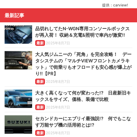
提供：carview!
最新記事
品切れしてたN-WGN専用コンソールボックス
が再入荷！ 収納＆充電&照明で車内が激変!!
最新
2025年8月7日
大人気ジムニーの「死角」を完全攻略！ デー
タシステムの「マルチVIEWフロントカメラキ
ット」で街乗りもオフロードも安心感が爆上が
り!!【PR】
最新
2025年8月7日
大きく高くなって何が変わった!? 日産新旧キ
ックスをサイズ、価格、装備で比較
最新
2025年8月7日
セカンドカーにエブリイ最強説!? 何でもこな
す万能サブ機の活用術とは!?
最新
2025年8月7日