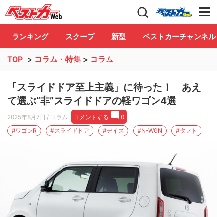
自動車情報誌「ベストカー」
Club
ランキング
スクープ
新型
ベストカーチャンネル
TOP
>
コラム・特集
>
コラム
「スライドドア至上主義」に待った！ あえ
て選ぶ“非”スライドドアの軽ワゴン4選
2025年8月7日
/ コラム
コメントする
0
#ワゴンR
#スライドドア
#デイズ
#N-WGN
#タフト