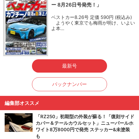
ー 8月26日号発売！」
ベストカー8.26号 定価 590円 (税込み)
ようやく東京でも梅雨が明け、いよい
よ本…
最新号
バックナンバー
編集部オススメ
「RZ250」初期型の外装が蘇る！「復刻サイド
カバー＆テールカウルセット」ニューパールホ
ワイト8万8000円で発売 ステッカー&未塗装
も