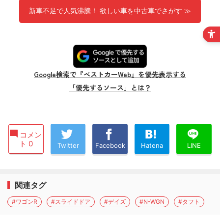
新車不足で人気沸騰！ 欲しい車を中古車でさがす ≫
Google検索で『ベストカーWeb』を優先表示する
「優先するソース」とは？
コメン
ト 0
Twitter
Facebook
Hatena
LINE
関連タグ
#ワゴンR
#スライドドア
#デイズ
#N-WGN
#タフト