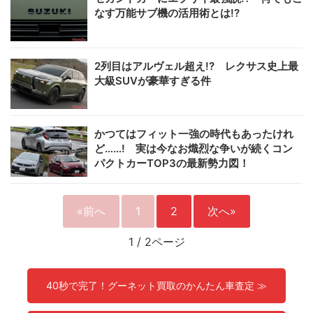
なす万能サブ機の活用術とは!?
2列目はアルヴェル超え!? レクサス史上最
大級SUVが豪華すぎる件
かつてはフィット一強の時代もあったけれ
ど……! 実は今なお熾烈な争いが続くコン
パクトカーTOP3の最新勢力図！
«前へ
1
2
次へ»
1
/
2ページ
40秒で完了！グーネット買取のかんたん車査定 ≫