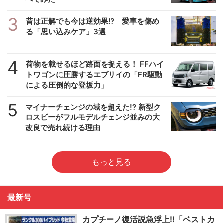
3
昔は正解でも今は逆効果!? 愛車を傷め
る「思い込みケア」3選
4
荷物を載せるほど路面を捉える！ FFハイ
トワゴンに圧勝するエブリイの「FR駆動
による圧倒的な登坂力」
5
マイナーチェンジの域を超えた!? 新型ク
ロスビーがフルモデルチェンジ並みの大
改良で売れ続ける理由
もっと見る
最新号
カプチーノ復活説急浮上!!「ベストカ