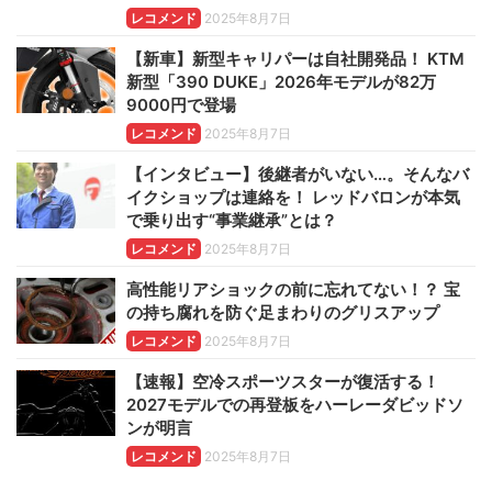
レコメンド
2025年8月7日
【新車】新型キャリパーは自社開発品！ KTM
新型「390 DUKE」2026年モデルが82万
9000円で登場
レコメンド
2025年8月7日
【インタビュー】後継者がいない…。そんなバ
イクショップは連絡を！ レッドバロンが本気
で乗り出す“事業継承”とは？
レコメンド
2025年8月7日
高性能リアショックの前に忘れてない！？ 宝
の持ち腐れを防ぐ足まわりのグリスアップ
レコメンド
2025年8月7日
【速報】空冷スポーツスターが復活する！
2027モデルでの再登板をハーレーダビッドソ
ンが明言
レコメンド
2025年8月7日