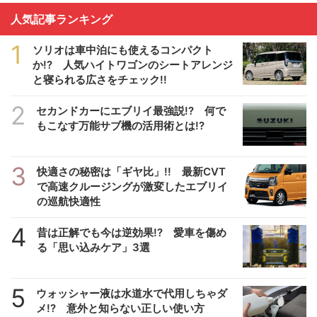
人気記事ランキング
1
ソリオは車中泊にも使えるコンパクト
か!? 人気ハイトワゴンのシートアレンジ
と寝られる広さをチェック!!
2
セカンドカーにエブリイ最強説!? 何で
もこなす万能サブ機の活用術とは!?
3
快適さの秘密は「ギヤ比」!! 最新CVT
で高速クルージングが激変したエブリイ
の巡航快適性
4
昔は正解でも今は逆効果!? 愛車を傷め
る「思い込みケア」3選
5
ウォッシャー液は水道水で代用しちゃダ
メ!? 意外と知らない正しい使い方