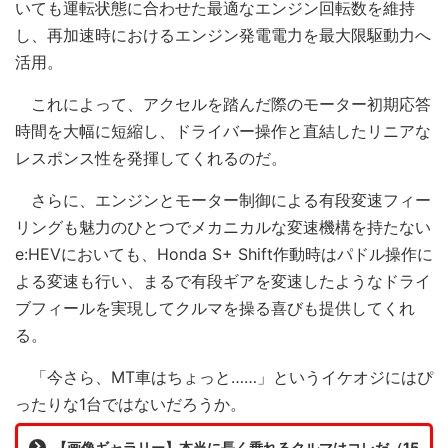
いても運転状態に合わせた最適なエンジン回転数を維持
し、再加速時におけるエンジン発電電力を最大限駆動力へ
活用。
これによって、アクセルを踏んだ際のモーター初期応答
時間を大幅に短縮し、ドライバー操作と直結したリニアな
レスポンス性を発揮してくれるのだ。
さらに、エンジンとモーター制御による有段変速フィー
リングも魅力のひとつでメカニカルな変速機構を持たない
e:HEVにおいても、Honda S+ Shift作動時はパドル操作に
よる変速も行い、まるで有段ギアを変速したようなドライ
ブフィールを実現してクルマを操る喜びも提供してくれ
る。
「今さら、MT車はちょっと……」というイケオジにはぴ
ったりな1台ではないだろうか。
【画像ギャラリー】本当に長く乗れるクルマはコレだ（15