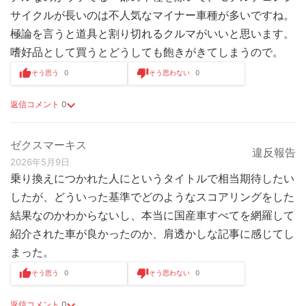
サイクルが長いのは不人気なマイナー車種が多いですね。
極論を言うと道具と割り切れるクルマがいいと思います。
嗜好品として買うとどうしても飽きがきてしまうので。
そう思う
0
そう思わない
0
返信コメント
0
ゼクスマーキス
違反報告
2026年5月9日
乗り換えにつかれた人にというタイトルで相当期待したい
したが、どういった基準でどのようなスコアリングをした
結果なのかわからないし、本当に国産車すべてを網羅して
紹介された車が良かったのか、肩透かしな記事に感じてし
まった。
そう思う
0
そう思わない
0
返信コメント
0