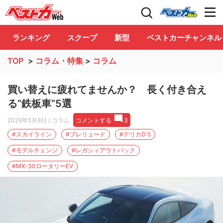
自動車情報誌「ベストカー」
Club
ランキング
スクープ
新型
ベストカーチャンネル
TOP
>
コラム・特集
>
コラム
買い替えに疲れてませんか？ 長く付き合え
る“鉄板車”5選
2026年5月8日
/ コラム
コメントする
3
#スカイライン
#プレリュード
#デリカD:5
#モデルチェンジ
#レガシィアウトバック
#MX-30ロータリーEV