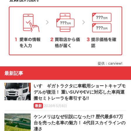
提供：carview!
最新記事
いすゞギガトラクタに車載用ショートキャブモ
デルが復活！ 重いSUVやEVに対応した車両運
搬セミトレーラを牽引する!!
最新
2026年5月8日
ケンメリはなぜ伝説になった!? 歴代最多67万
台を売った名車の魅力！ 4代目スカイラインの
凄さ