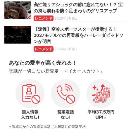
高性能リアショックの前に忘れてない！？ 宝
の持ち腐れを防ぐ足まわりのグリスアップ
レコメンド
2026年5月8日
【速報】空冷スポーツスターが復活する！
2027モデルでの再登板をハーレーダビッドソ
ンが明言
レコメンド
2026年5月8日
あなたの愛車が高く売れる！
電話が一切こない新査定「マイカースカウト」
※ 買取店からの買取提示額（上限額）の差額平均