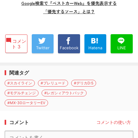
Google検索で『ベストカーWeb』を優先表示する
「優先するソース」とは？
コメン
ト 3
Twitter
Facebook
Hatena
LINE
関連タグ
#スカイライン
#プレリュード
#デリカD:5
#モデルチェンジ
#レガシィアウトバック
#MX-30ロータリーEV
コメント
コメントの使い方