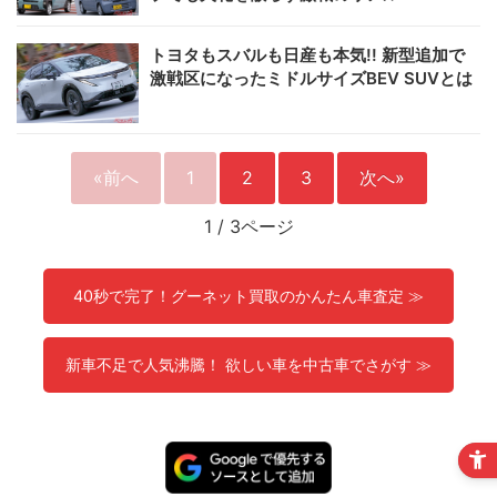
トヨタもスバルも日産も本気!! 新型追加で
激戦区になったミドルサイズBEV SUVとは
«前へ
1
2
3
次へ»
1
/
3ページ
40秒で完了！グーネット買取のかんたん車査定 ≫
新車不足で人気沸騰！ 欲しい車を中古車でさがす ≫