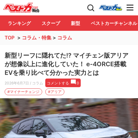
自動車情報誌「ベストカー」
Club
ランキング
スクープ
新型
ベストカーチャンネル
TOP
>
コラム・特集
>
コラム
新型リーフに隠れてた!? マイチェン版アリア
が想像以上に進化していた！ e-4ORCE搭載
EVを乗り比べて分かった実力とは
2026年6月7日
/ コラム
コメントする
0
#マイナーチェンジ
#アリア