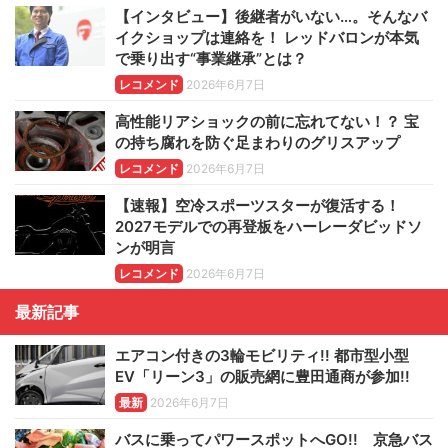
【インタビュー】後継者がいない…。そんなバ
イクショップは連絡を！ レッドバロンが本気
で乗り出す“事業継承”とは？
レコメンド
2026年6月7日
高性能リアショックの前に忘れてない！？ 宝
の持ち腐れを防ぐ足まわりのグリスアップ
レコメンド
2026年6月7日
【速報】空冷スポーツスターが復活する！
2027モデルでの再登板をハーレーダビッドソ
ンが明言
レコメンド
2026年6月7日
最新記事
エアコン付きの3輪モビリティ!! 都市型小型
EV「リーン3」の販売網に豊田通商が参加!!
最新
2026年6月7日
バスに乗ってパワースポットへGO!! 京急バス