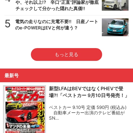
や、それ以上!? 辛口”正直”評論家が徹底
チェックして分かった隠れた真価!!
5
電気の走りなのに充電不要!! 日産ノート
のe-POWERはEVと何が違う？
もっと見る
最新号
新型LFAはBEVではなくPHEVで登
場?!「ベストカー 9月10日号発売！」
ベストカー 9.10号 定価 590円 (税込み)
自動車メーカー出演のテレビ番組が
SN…