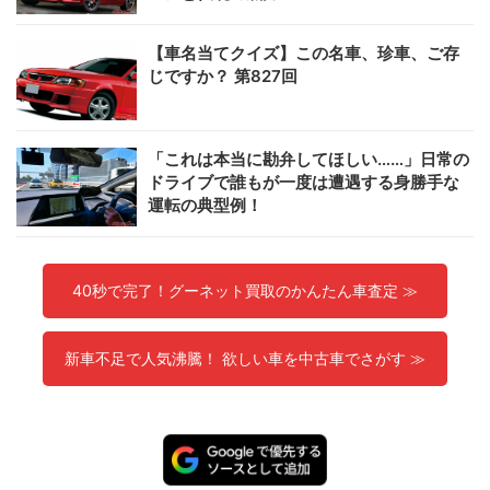
【車名当てクイズ】この名車、珍車、ご存
じですか？ 第827回
「これは本当に勘弁してほしい……」日常の
ドライブで誰もが一度は遭遇する身勝手な
運転の典型例！
40秒で完了！グーネット買取のかんたん車査定 ≫
新車不足で人気沸騰！ 欲しい車を中古車でさがす ≫