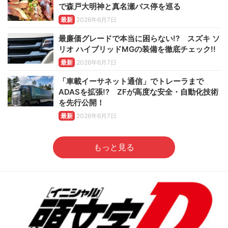
で森戸大明神と真名瀬バス停を巡る
最新
2026年6月7日
最廉価グレードで本当に困らない!? スズキ ソ
リオ ハイブリッドMGの装備を徹底チェック!!
最新
2026年6月7日
「車載イーサネット通信」でトレーラまで
ADASを拡張!? ZFが高度な安全・自動化技術
を先行公開！
最新
2026年6月7日
もっと見る