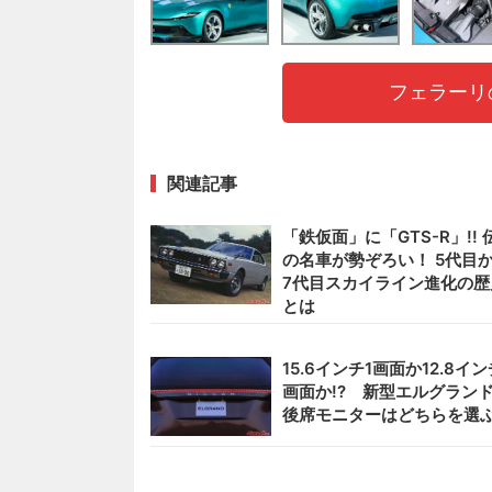
フェラーリ
関連記事
「鉄仮面」に「GTS-R」!! 
の名車が勢ぞろい！ 5代目
7代目スカイライン進化の歴
とは
15.6インチ1画面か12.8イン
画面か!? 新型エルグラン
後席モニターはどちらを選