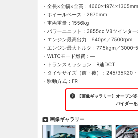
・全長×全幅×全高：4660×1974×1305m
・ホイールベース：2670mm
・車両重量：1556kg
・パワーユニット：3855cc V8ツインター
・エンジン最高出力：640ps／7500rpm
・エンジン最大トルク：77.5kgm／3000-5
・WLTCモード燃費：―
・トランスミッション：8速DCT
・タイヤサイズ（前・後）：245/35R20・28
・駆動方式：FR
【画像ギャラリー】オープン姿に
パイダーを
画像ギャラリー