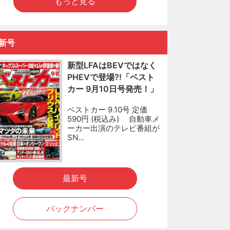
もっと見る
新号
新型LFAはBEVではなく
PHEVで登場?!「ベスト
カー 9月10日号発売！」
ベストカー 9.10号 定価
590円 (税込み) 自動車メ
ーカー出演のテレビ番組が
SN…
最新号
バックナンバー