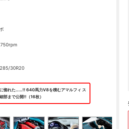
m
ボ
750rpm
5/30R20
惚れた……!! 640馬力V8を積むアマルフィ ス
細部まで公開!!（16枚）