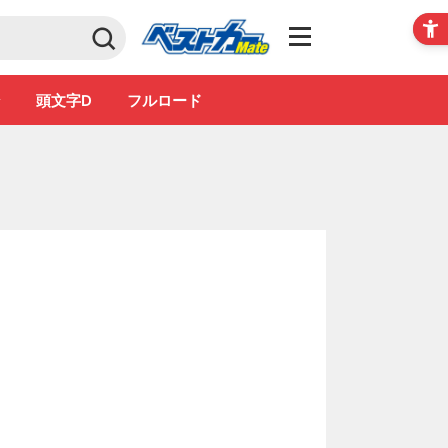
Club
ン
頭文字D
フルロード