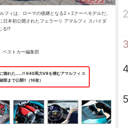
マルフィは、ローマの後継となる2＋2クーペモデルだ。
月に日本初公開されたフェラーリ アマルフィ スパイダ
る!?
、ベストカー編集部
惚れた……!! 640馬力V8を積むアマルフィ ス
細部まで公開!!（16枚）