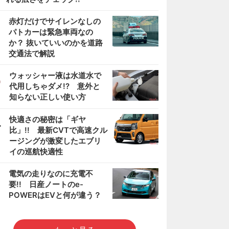
2
赤灯だけでサイレンなしの
パトカーは緊急車両なの
か？ 抜いていいのかを道路
交通法で解説
3
ウォッシャー液は水道水で
代用しちゃダメ!? 意外と
知らない正しい使い方
4
快適さの秘密は「ギヤ
比」!! 最新CVTで高速クル
ージングが激変したエブリ
イの巡航快適性
5
電気の走りなのに充電不
要!! 日産ノートのe-
POWERはEVと何が違う？