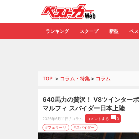
自動車情報誌「ベ
ランキング
スクープ
新型
ベス
TOP
>
コラム・特集
>
コラム
640馬力の贅沢！ V8ツインター
マルフィ スパイダー日本上陸
2026年6月11日
/ コラム
コメントする
0
#フェラーリ
#スパイダー