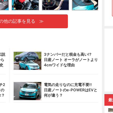
の他の記事を見る
伝説
3ナンバーだと税金も高い!?
から
日産ノート オーラがノートより
史
4cmワイドな理由
チ2
電気の走りなのに充電不要!!
ドの
日産ノートのe-POWERはEVと
ぶ？
何が違う？
最