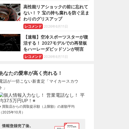
高性能リアショックの前に忘れて
ない！？ 宝の持ち腐れを防ぐ足ま
わりのグリスアップ
レコメンド
2026年6月11日
【速報】空冷スポーツスターが復
活する！ 2027モデルでの再登板
をハーレーダビッドソンが明言
レコメンド
2026年6月11日
あなたの愛車が高く売れる！
電話が一切こない新査定「マイカースカウ
ト」
※ 買取店からの買取提示額（上限額）の差額平均
（2025年10月）