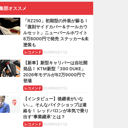
集部オススメ
「RZ250」初期型の外装が蘇る！
「復刻サイドカバー＆テールカウ
ルセット」ニューパールホワイト
8万8000円で発売 ステッカー&未
塗装も
レコメンド
2026年6月11日
【新車】新型キャリパーは自社開
発品！ KTM新型「390 DUKE」
2026年モデルが82万9000円で
登場
レコメンド
2026年6月11日
【インタビュー】後継者がいな
い…。そんなバイクショップは連
絡を！ レッドバロンが本気で乗り
出す“事業継承”とは？
レコメンド
2026年6月11日