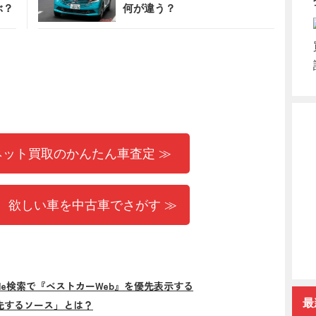
ぶ？
何が違う？
ネット買取のかんたん車査定 ≫
 欲しい車を中古車でさがす ≫
gle検索で『ベストカーWeb』を優先表示する
最
先するソース」とは？