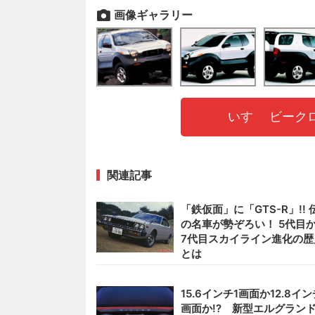
画像ギャラリー
いすゞ ビーク
関連記事
「鉄仮面」に「GTS-R」!! 
の名車が勢ぞろい！ 5代目
7代目スカイライン進化の歴
とは
15.6インチ1画面か12.8イン
画面か!? 新型エルグラン