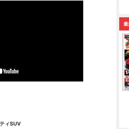
最
ティSUV