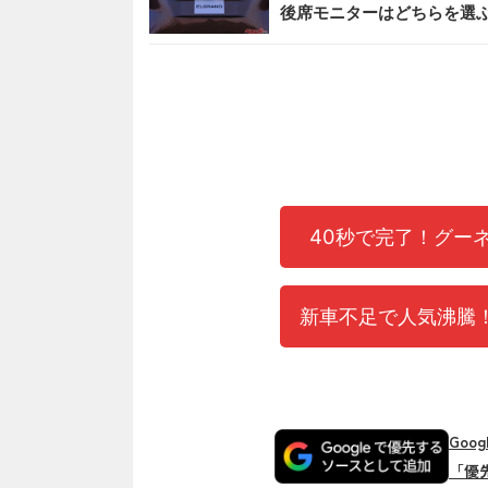
後席モニターはどちらを選
40秒で完了！グー
新車不足で人気沸騰！
Goo
「優