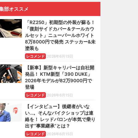
集部オススメ
「RZ250」初期型の外装が蘇る！
「復刻サイドカバー＆テールカウ
ルセット」ニューパールホワイト
8万8000円で発売 ステッカー&未
塗装も
レコメンド
2026年6月15日
【新車】新型キャリパーは自社開
発品！ KTM新型「390 DUKE」
2026年モデルが82万9000円で
登場
レコメンド
2026年6月15日
【インタビュー】後継者がいな
い…。そんなバイクショップは連
絡を！ レッドバロンが本気で乗り
出す“事業継承”とは？
レコメンド
2026年6月15日