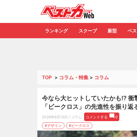
自動車情報誌「ベ
ランキング
スクープ
新型
ベス
TOP
>
コラム・特集
>
コラム
今なら大ヒットしていたかも!? 衝
「ビークロス」の先進性を振り返
2026年6月15日
/ コラム
コメントする
0
#デザイン
#ビークロス