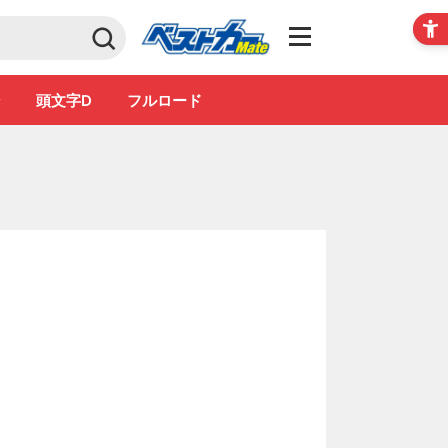
Club
ン
頭文字D
フルロード