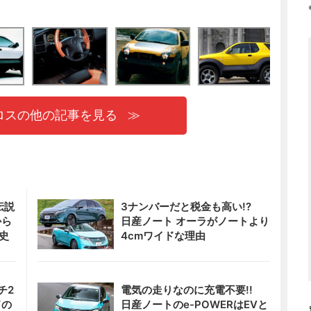
ロスの他の記事を見る
伝説
3ナンバーだと税金も高い!?
から
日産ノート オーラがノートより
史
4cmワイドな理由
チ2
電気の走りなのに充電不要!!
ドの
日産ノートのe-POWERはEVと