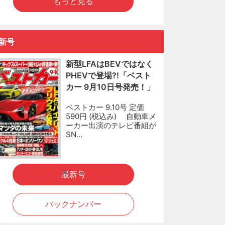
もっと見る
新号
新型LFAはBEVではなく
PHEVで登場?!「ベスト
カー 9月10日号発売！」
ベストカー 9.10号 定価
590円 (税込み) 自動車メ
ーカー出演のテレビ番組が
SN…
最新号
バックナンバー