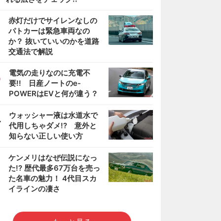
2
赤灯だけでサイレンなしの
パトカーは緊急車両なの
か？ 抜いていいのかを道路
交通法で解説
3
電気の走りなのに充電不
要!! 日産ノートのe-
POWERはEVと何が違う？
4
ウォッシャー液は水道水で
代用しちゃダメ!? 意外と
知らない正しい使い方
5
ケンメリはなぜ伝説になっ
た!? 歴代最多67万台を売っ
た名車の魅力！ 4代目スカ
イラインの凄さ