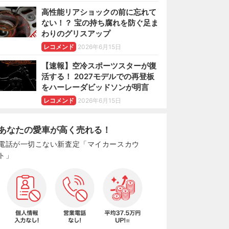
高性能リアショックの前に忘れて
ない！？ 宝の持ち腐れを防ぐ足ま
わりのグリスアップ
レコメンド
2026年6月15日
【速報】空冷スポーツスターが復
活する！ 2027モデルでの再登板
をハーレーダビッドソンが明言
レコメンド
2026年6月15日
あなたの愛車が高く売れる！
電話が一切こない新査定「マイカースカウ
ト」