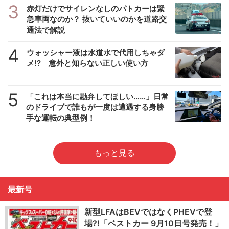
3
赤灯だけでサイレンなしのパトカーは緊
急車両なのか？ 抜いていいのかを道路交
通法で解説
4
ウォッシャー液は水道水で代用しちゃダ
メ!? 意外と知らない正しい使い方
5
「これは本当に勘弁してほしい……」日常
のドライブで誰もが一度は遭遇する身勝
手な運転の典型例！
もっと見る
最新号
新型LFAはBEVではなくPHEVで登
場?!「ベストカー 9月10日号発売！」