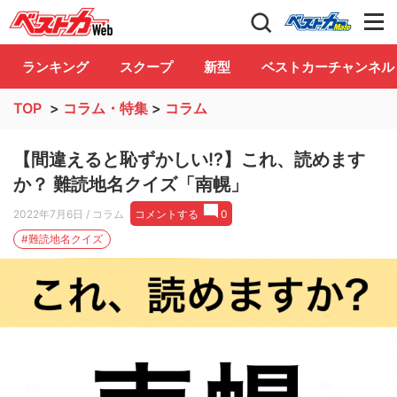
自動車情報誌「ベストカー」
Club
ランキング
スクープ
新型
ベストカーチャンネル
TOP
>
コラム・特集
>
コラム
【間違えると恥ずかしい!?】これ、読めます
か？ 難読地名クイズ「南幌」
2022年7月6日
/ コラム
コメントする
0
#難読地名クイズ