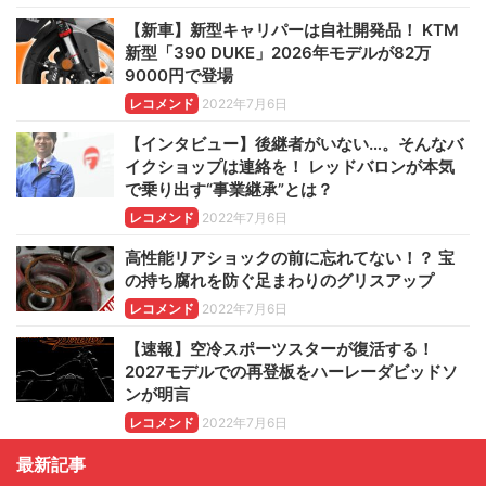
【新車】新型キャリパーは自社開発品！ KTM
新型「390 DUKE」2026年モデルが82万
9000円で登場
レコメンド
2022年7月6日
【インタビュー】後継者がいない…。そんなバ
イクショップは連絡を！ レッドバロンが本気
で乗り出す“事業継承”とは？
レコメンド
2022年7月6日
高性能リアショックの前に忘れてない！？ 宝
の持ち腐れを防ぐ足まわりのグリスアップ
レコメンド
2022年7月6日
【速報】空冷スポーツスターが復活する！
2027モデルでの再登板をハーレーダビッドソ
ンが明言
レコメンド
2022年7月6日
最新記事