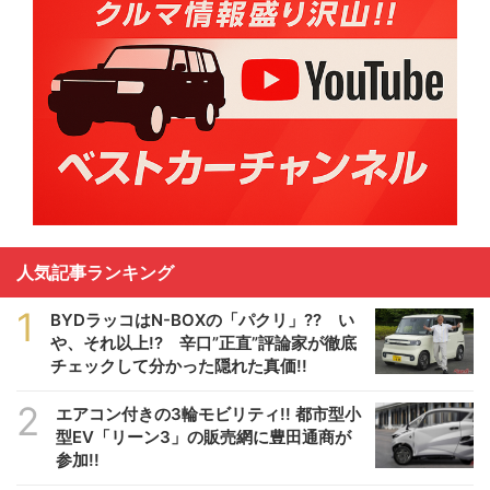
人気記事ランキング
1
BYDラッコはN-BOXの「パクリ」?? い
や、それ以上!? 辛口”正直”評論家が徹底
チェックして分かった隠れた真価!!
2
エアコン付きの3輪モビリティ!! 都市型小
型EV「リーン3」の販売網に豊田通商が
参加!!