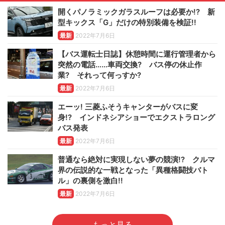
開くパノラミックガラスルーフは必要か!? 新
型キックス「G」だけの特別装備を検証!!
最新
2022年7月6日
【バス運転士日誌】休憩時間に運行管理者から
突然の電話……車両交換? バス停の休止作
業? それって何っすか?
最新
2022年7月6日
エーッ! 三菱ふそうキャンターがバスに変
身!? インドネシアショーでエクストラロング
バス発表
最新
2022年7月6日
普通なら絶対に実現しない夢の競演!? クルマ
界の伝説的な一戦となった「異種格闘技バト
ル」の裏側を激白!!
最新
2022年7月6日
もっと見る