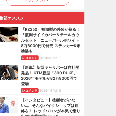
集部オススメ
「RZ250」初期型の外装が蘇る！
「復刻サイドカバー＆テールカウ
ルセット」ニューパールホワイト
8万8000円で発売 ステッカー&未
塗装も
レコメンド
2024年5月21日
【新車】新型キャリパーは自社開
発品！ KTM新型「390 DUKE」
2026年モデルが82万9000円で
登場
レコメンド
2024年5月21日
【インタビュー】後継者がいな
い…。そんなバイクショップは連
絡を！ レッドバロンが本気で乗り