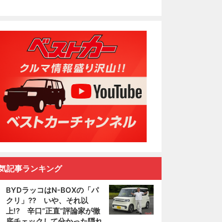
気記事ランキング
BYDラッコはN-BOXの「パ
クリ」?? いや、それ以
上!? 辛口”正直”評論家が徹
底チェックして分かった隠れ