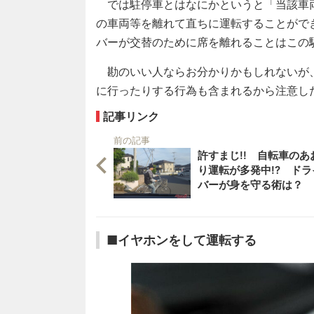
では駐停車とはなにかというと「当該車
の車両等を離れて直ちに運転することがで
バーが交替のために席を離れることはこの
勘のいい人ならお分かりかもしれないが
に行ったりする行為も含まれるから注意し
記事リンク
前の記事
許すまじ!! 自転車のあ
り運転が多発中!? ドラ
バーが身を守る術は？
■イヤホンをして運転する