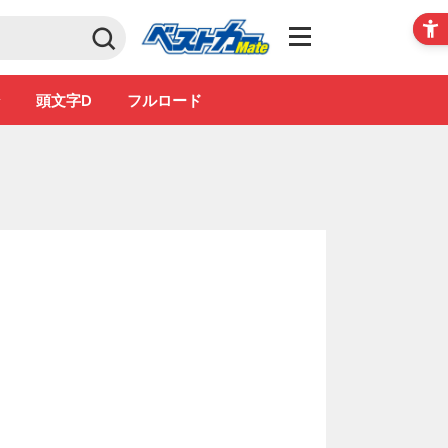
Club
ン
頭文字D
フルロード