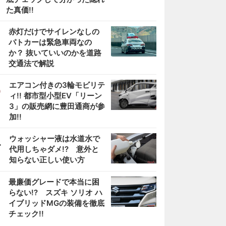
た真価!!
2
赤灯だけでサイレンなしの
パトカーは緊急車両なの
か？ 抜いていいのかを道路
交通法で解説
3
エアコン付きの3輪モビリテ
ィ!! 都市型小型EV「リーン
3」の販売網に豊田通商が参
加!!
4
ウォッシャー液は水道水で
代用しちゃダメ!? 意外と
知らない正しい使い方
5
最廉価グレードで本当に困
らない!? スズキ ソリオ ハ
イブリッドMGの装備を徹底
チェック!!