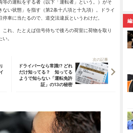
両等の運転をする者（以下「運転者」という。）がそ
きない状態」を指す（第2条十八項と十九項）。ドライ
駐停車に当たるので、道交法違反というわけだ。
編
、これ、たとえば信号待ちで後ろの荷室に荷物を取り
たい。
次の記事
お
ドライバーなら常識!? どれ
イ
だけ知ってる？ 知ってる
ようで知らない「運転免許
証」の13の秘密