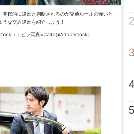
、間接的に違反と判断されるのが交通ルールの怖いと
ような交通違反を紹介しよう！
ck（トビラ写真=Caito@Adobestock）