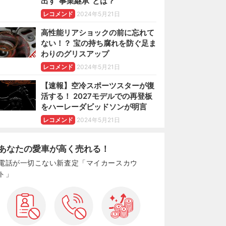
出す“事業継承”とは？
レコメンド
2024年5月21日
高性能リアショックの前に忘れて
ない！？ 宝の持ち腐れを防ぐ足ま
わりのグリスアップ
レコメンド
2024年5月21日
【速報】空冷スポーツスターが復
活する！ 2027モデルでの再登板
をハーレーダビッドソンが明言
レコメンド
2024年5月21日
あなたの愛車が高く売れる！
電話が一切こない新査定「マイカースカウ
ト」