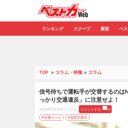
自動車情報誌「ベ
ランキング
スクープ
新型
ベス
TOP
>
コラム・特集
>
コラム
信号待ちで運転手が交替するのは
っかり交通違反」に注意せよ！
2024年5月21日
/ コラム
コメントする
0
#交通ルール
#道路交通法