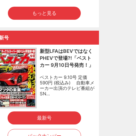
もっと見る
新号
新型LFAはBEVではなく
PHEVで登場?!「ベスト
カー 9月10日号発売！」
ベストカー 9.10号 定価
590円 (税込み) 自動車メ
ーカー出演のテレビ番組が
SN…
最新号
バックナンバー