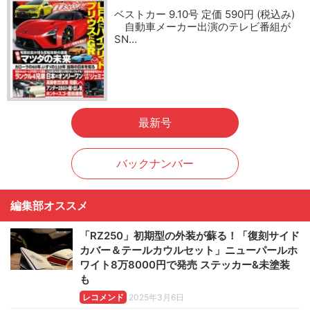
ベストカー 9.10号 定価 590円 (税込み)
自動車メーカー出演のテレビ番組が
SN…
最新号
バックナンバー
編集部オススメ
「RZ250」初期型の外装が蘇る！「復刻サイド
カバー＆テールカウルセット」ニューパールホ
ワイト8万8000円で発売 ステッカー&未塗装
も
レコメンド
2025年3月6日