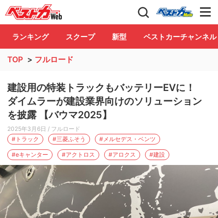
自動車情報誌「ベストカー」
Club
ランキング
スクープ
新型
ベストカーチャンネル
TOP
>
フルロード
建設用の特装トラックもバッテリーEVに！
ダイムラーが建設業界向けのソリューション
を披露 【バウマ2025】
2025年3月6日
/ フルロード
#トラック
#三菱ふそう
#メルセデス・ベンツ
#eキャンター
#アクトロス
#アロクス
#建設