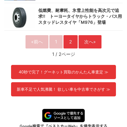
低燃費、耐摩耗、氷雪上性能を高次元で追
求!! トーヨータイヤからトラック・バス用
スタッドレスタイヤ「M976」登場
«前へ
1
2
次へ»
1
/
2ページ
40秒で完了！グーネット買取のかんたん車査定 ≫
新車不足で人気沸騰！ 欲しい車を中古車でさがす ≫
Google検索で『ベストカーWeb』を優先表示する