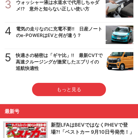
3
ウォッシャー液は水道水で代用しちゃダ
メ!? 意外と知らない正しい使い方
4
電気の走りなのに充電不要!! 日産ノート
のe-POWERはEVと何が違う？
5
快適さの秘密は「ギヤ比」!! 最新CVTで
高速クルージングが激変したエブリイの
巡航快適性
もっと見る
最新号
新型LFAはBEVではなくPHEVで登
場?!「ベストカー 9月10日号発売！」