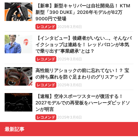
【新車】新型キャリパーは自社開発品！ KTM
新型「390 DUKE」2026年モデルが82万
9000円で登場
レコメンド
2025年3月6日
【インタビュー】後継者がいない…。そんなバ
イクショップは連絡を！ レッドバロンが本気
で乗り出す“事業継承”とは？
レコメンド
2025年3月6日
高性能リアショックの前に忘れてない！？ 宝
の持ち腐れを防ぐ足まわりのグリスアップ
レコメンド
2025年3月6日
【速報】空冷スポーツスターが復活する！
2027モデルでの再登板をハーレーダビッドソ
ンが明言
レコメンド
2025年3月6日
最新記事