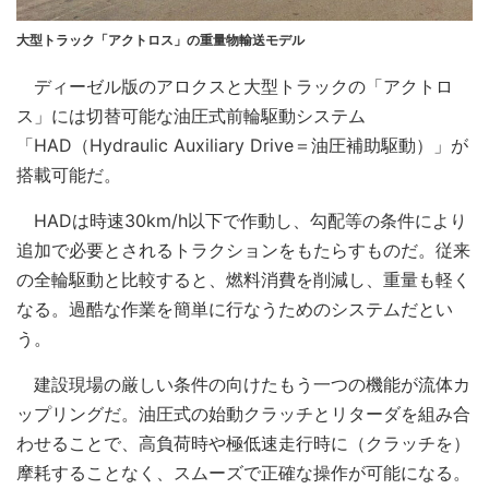
大型トラック「アクトロス」の重量物輸送モデル
ディーゼル版のアロクスと大型トラックの「アクトロ
ス」には切替可能な油圧式前輪駆動システム
「HAD（Hydraulic Auxiliary Drive＝油圧補助駆動）」が
搭載可能だ。
HADは時速30km/h以下で作動し、勾配等の条件により
追加で必要とされるトラクションをもたらすものだ。従来
の全輪駆動と比較すると、燃料消費を削減し、重量も軽く
なる。過酷な作業を簡単に行なうためのシステムだとい
う。
建設現場の厳しい条件の向けたもう一つの機能が流体カ
ップリングだ。油圧式の始動クラッチとリターダを組み合
わせることで、高負荷時や極低速走行時に（クラッチを）
摩耗することなく、スムーズで正確な操作が可能になる。