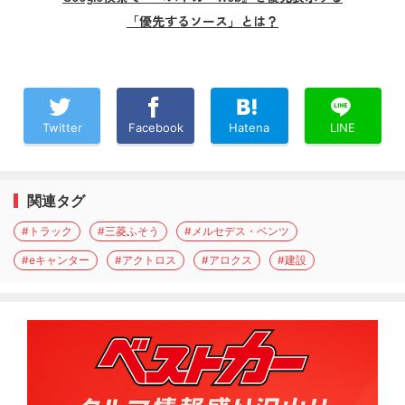
「優先するソース」とは？
Twitter
Facebook
Hatena
LINE
関連タグ
#トラック
#三菱ふそう
#メルセデス・ベンツ
#eキャンター
#アクトロス
#アロクス
#建設