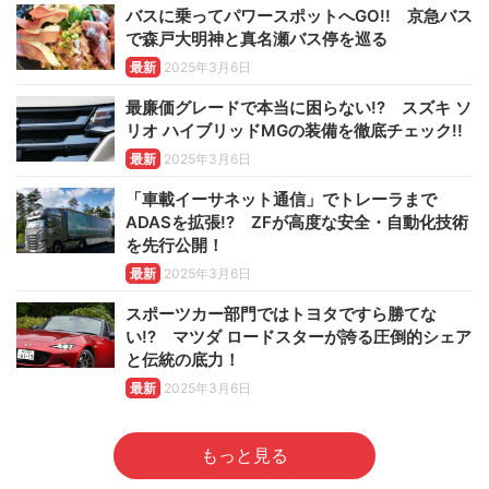
バスに乗ってパワースポットへGO!! 京急バス
で森戸大明神と真名瀬バス停を巡る
最新
2025年3月6日
最廉価グレードで本当に困らない!? スズキ ソ
リオ ハイブリッドMGの装備を徹底チェック!!
最新
2025年3月6日
「車載イーサネット通信」でトレーラまで
ADASを拡張!? ZFが高度な安全・自動化技術
を先行公開！
最新
2025年3月6日
スポーツカー部門ではトヨタですら勝てな
い!? マツダ ロードスターが誇る圧倒的シェア
と伝統の底力！
最新
2025年3月6日
もっと見る