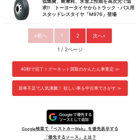
低燃費、耐摩耗、氷雪上性能を高次元で追
求!! トーヨータイヤからトラック・バス用
スタッドレスタイヤ「M976」登場
«前へ
1
2
次へ»
1
/
2ページ
40秒で完了！グーネット買取のかんたん車査定 ≫
新車不足で人気沸騰！ 欲しい車を中古車でさがす ≫
Google検索で『ベストカーWeb』を優先表示する
「優先するソース」とは？