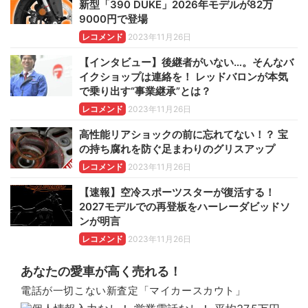
新型「390 DUKE」2026年モデルが82万
9000円で登場
レコメンド
2023年11月26日
【インタビュー】後継者がいない…。そんなバ
イクショップは連絡を！ レッドバロンが本気
で乗り出す“事業継承”とは？
レコメンド
2023年11月26日
高性能リアショックの前に忘れてない！？ 宝
の持ち腐れを防ぐ足まわりのグリスアップ
レコメンド
2023年11月26日
【速報】空冷スポーツスターが復活する！
2027モデルでの再登板をハーレーダビッドソ
ンが明言
レコメンド
2023年11月26日
あなたの愛車が高く売れる！
電話が一切こない新査定「マイカースカウト」