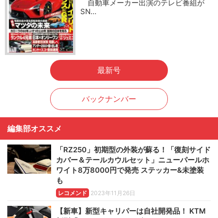
自動車メーカー出演のテレビ番組が
SN…
最新号
バックナンバー
編集部オススメ
「RZ250」初期型の外装が蘇る！「復刻サイド
カバー＆テールカウルセット」ニューパールホ
ワイト8万8000円で発売 ステッカー&未塗装
も
レコメンド
2023年11月26日
【新車】新型キャリパーは自社開発品！ KTM