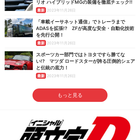
リオ ハイブリッドMGの装備を徹底チェック!!
最新
2023年11月26日
「車載イーサネット通信」でトレーラまで
ADASを拡張!? ZFが高度な安全・自動化技術
を先行公開！
最新
2023年11月26日
スポーツカー部門ではトヨタですら勝てな
い!? マツダ ロードスターが誇る圧倒的シェア
と伝統の底力！
最新
2023年11月26日
もっと見る