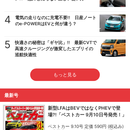
4
電気の走りなのに充電不要!! 日産ノート
のe-POWERはEVと何が違う？
5
快適さの秘密は「ギヤ比」!! 最新CVTで
高速クルージングが激変したエブリイの
巡航快適性
もっと見る
最新号
新型LFAはBEVではなくPHEVで登
場?!「ベストカー 9月10日号発売！」
ベストカー 9.10号 定価 590円 (税込み)