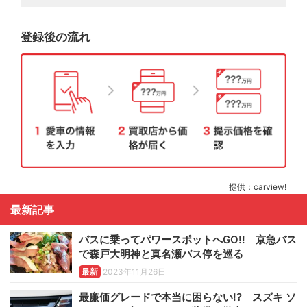
登録後の流れ
提供：carview!
最新記事
バスに乗ってパワースポットへGO!! 京急バス
で森戸大明神と真名瀬バス停を巡る
最新
2023年11月26日
最廉価グレードで本当に困らない!? スズキ ソ