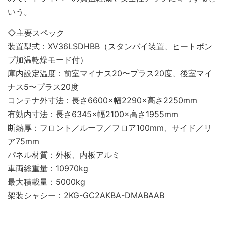
いう。
◇主要スペック
装置型式：XV36LSDHBB（スタンバイ装置、ヒートポン
プ加温乾燥モード付）
庫内設定温度：前室マイナス20〜プラス20度、後室マイ
ナス5〜プラス20度
コンテナ外寸法：長さ6600×幅2290×高さ2250mm
有効内寸法：長さ6345×幅2100×高さ1955mm
断熱厚：フロント／ルーフ／フロア100mm、サイド／リ
ア75mm
パネル材質：外板、内板アルミ
車両総重量：10970kg
最大積載量：5000kg
架装シャシー：2KG-GC2AKBA-DMABAAB