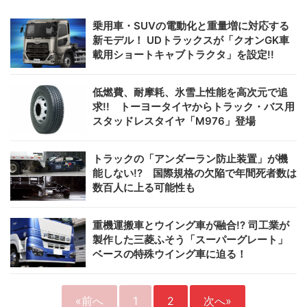
乗用車・SUVの電動化と重量増に対応する
新モデル！ UDトラックスが「クオンGK車
載用ショートキャブトラクタ」を設定!!
低燃費、耐摩耗、氷雪上性能を高次元で追
求!! トーヨータイヤからトラック・バス用
スタッドレスタイヤ「M976」登場
トラックの「アンダーラン防止装置」が機
能しない!? 国際規格の欠陥で年間死者数は
数百人に上る可能性も
重機運搬車とウイング車が融合!? 司工業が
製作した三菱ふそう「スーパーグレート」
ベースの特殊ウイング車に迫る！
«前へ
1
2
次へ»