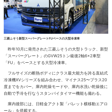
三菱ふそう新型スーパーグレートFUベースの大型冷凍車
昨年10月に発売された三菱ふそうの大型トラック、新型
「スーパーグレート」のGVW25トン級後2軸6×2車型
「FU」をベースとする大型冷凍車。
フルサイズの断熱ボディにクラス最大能力を誇る直結式
冷凍機XVシリーズを組み合わせ、マイナス25〜プラス20
度までをカバー。庫内乾燥モードや、庫内水洗い乾燥後に
自動で予冷を行なうスタンバイタイマー機能も備わる。
庫内後部には、日軽金アクト製「パレット横移動エアロ
ール」を搭載する。