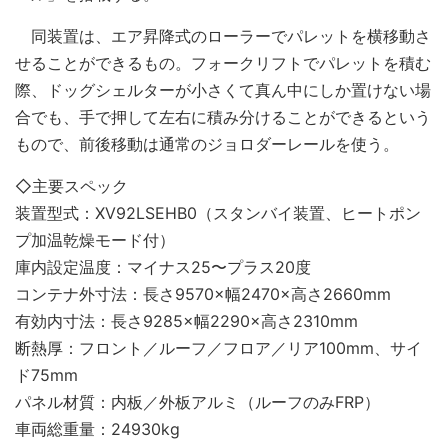
同装置は、エア昇降式のローラーでパレットを横移動さ
せることができるもの。フォークリフトでパレットを積む
際、ドッグシェルターが小さくて真ん中にしか置けない場
合でも、手で押して左右に積み分けることができるという
もので、前後移動は通常のジョロダーレールを使う。
◇主要スペック
装置型式：XV92LSEHB0（スタンバイ装置、ヒートポン
プ加温乾燥モード付）
庫内設定温度：マイナス25〜プラス20度
コンテナ外寸法：長さ9570×幅2470×高さ2660mm
有効内寸法：長さ9285×幅2290×高さ2310mm
断熱厚：フロント／ルーフ／フロア／リア100mm、サイ
ド75mm
パネル材質：内板／外板アルミ（ルーフのみFRP）
車両総重量：24930kg