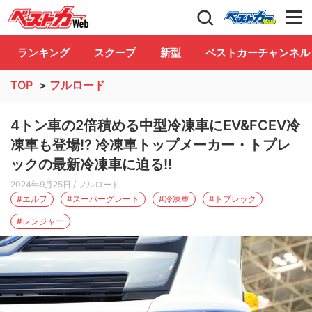
自動車情報誌「ベストカー」
Club
ランキング
スクープ
新型
ベストカーチャンネル
TOP
>
フルロード
4トン車の2倍積める中型冷凍車にEV&FCEV冷
凍車も登場!? 冷凍車トップメーカー・トプレ
ックの最新冷凍車に迫る!!
2024年9月25日
/ フルロード
#エルフ
#スーパーグレート
#冷凍車
#トプレック
#レンジャー