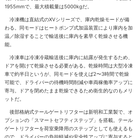
1955mmで、最大積載量は5000kgだ。
冷凍機は直結式のXVシリーズで、庫内乾燥モードが備
わる。同モードはヒートポンプ式加温装置により庫内を加
温／除湿することで輸送後に庫内を素早く乾燥させる機
能。
冷凍車は冷凍冷蔵輸送後に庫内に結露が発生するため、
ドアを開けて乾燥させる必要がある。乾燥時間は大型冷凍
車で約半日というが、同モードを使えば2〜3時間で乾燥
可能で、ドライバーの待機時間削減や車両稼働率アップに
寄与。ドアを閉めたまま乾燥できるため衛生的なのもメリ
ットだ。
後部格納式テールゲートリフターは新明和工業製で、オ
プションの「スマートセフティステップ」を搭載。テール
ゲートリフターを荷室乗降用のステップとしても使えるも
ので、ドライバーの負担軽減や安全性アップに寄与すると