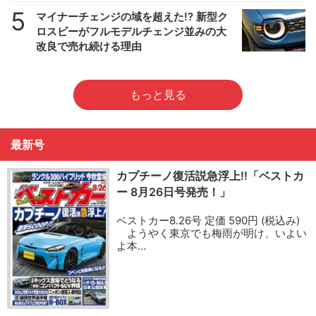
5
マイナーチェンジの域を超えた!? 新型ク
ロスビーがフルモデルチェンジ並みの大
改良で売れ続ける理由
もっと見る
最新号
カプチーノ復活説急浮上!!「ベストカ
ー 8月26日号発売！」
ベストカー8.26号 定価 590円 (税込み)
ようやく東京でも梅雨が明け、いよい
よ本…