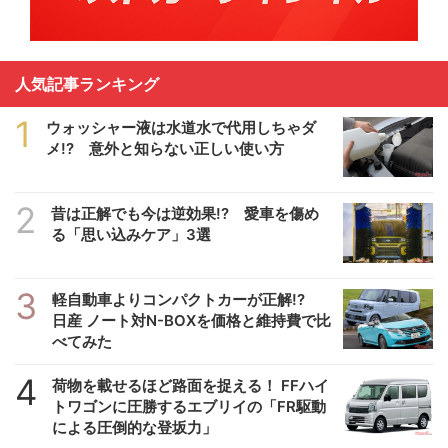
人気記事ランキング
1
ウォッシャー液は水道水で代用しちゃダ
メ!? 意外と知らない正しい使い方
2
昔は正解でも今は逆効果!? 愛車を傷め
る「思い込みケア」3選
3
軽自動車よりコンパクトカーが正解!?
日産 ノート対N-BOXを価格と維持費で比
べてみた
4
荷物を載せるほど路面を捉える！ FFハイ
トワゴンに圧勝するエブリイの「FR駆動
による圧倒的な登坂力」