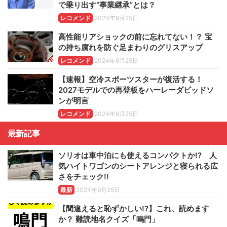
で乗り出す“事業継承”とは？
レコメンド
2024年9月25日
高性能リアショックの前に忘れてない！？ 宝
の持ち腐れを防ぐ足まわりのグリスアップ
レコメンド
2024年9月25日
【速報】空冷スポーツスターが復活する！
2027モデルでの再登板をハーレーダビッドソ
ンが明言
レコメンド
2024年9月25日
最新記事
ソリオは車中泊にも使えるコンパクトか!? 人
気ハイトワゴンのシートアレンジと寝られる広
さをチェック!!
最新
2024年9月25日
【間違えると恥ずかしい!?】これ、読めます
か？ 難読地名クイズ「鳴門」