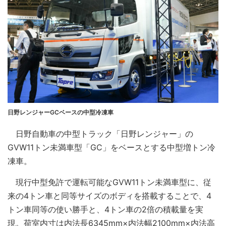
日野レンジャーGCベースの中型冷凍車
日野自動車の中型トラック「日野レンジャー」の
GVW11トン未満車型「GC」をベースとする中型増トン冷
凍車。
現行中型免許で運転可能なGVW11トン未満車型に、従
来の4トン車と同等サイズのボディを搭載することで、4
トン車同等の使い勝手と、4トン車の2倍の積載量を実
現。荷室内寸は内法長6345mm×内法幅2100mm×内法高