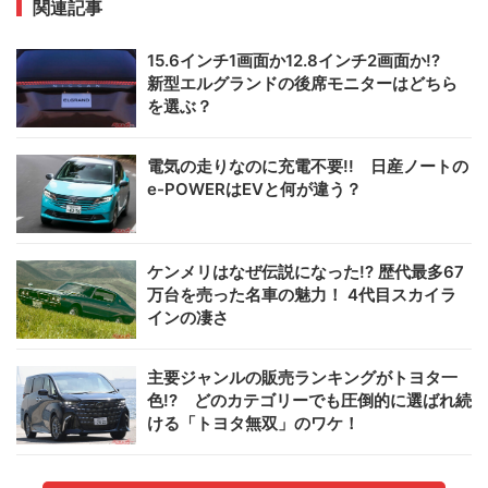
関連記事
15.6インチ1画面か12.8インチ2画面か!?
新型エルグランドの後席モニターはどちら
を選ぶ？
電気の走りなのに充電不要!! 日産ノートの
e-POWERはEVと何が違う？
ケンメリはなぜ伝説になった!? 歴代最多67
万台を売った名車の魅力！ 4代目スカイラ
インの凄さ
主要ジャンルの販売ランキングがトヨタ一
色!? どのカテゴリーでも圧倒的に選ばれ続
ける「トヨタ無双」のワケ！