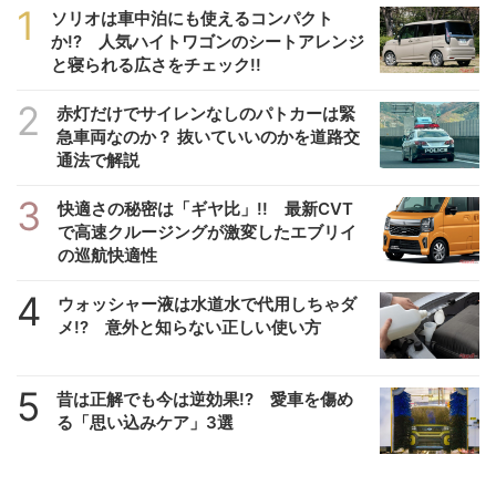
1
ソリオは車中泊にも使えるコンパクト
か!? 人気ハイトワゴンのシートアレンジ
と寝られる広さをチェック!!
2
赤灯だけでサイレンなしのパトカーは緊
急車両なのか？ 抜いていいのかを道路交
通法で解説
3
快適さの秘密は「ギヤ比」!! 最新CVT
で高速クルージングが激変したエブリイ
の巡航快適性
4
ウォッシャー液は水道水で代用しちゃダ
メ!? 意外と知らない正しい使い方
5
昔は正解でも今は逆効果!? 愛車を傷め
る「思い込みケア」3選