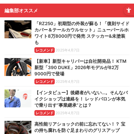
編集部オススメ
「RZ250」初期型の外装が蘇る！「復刻サイド
カバー＆テールカウルセット」ニューパールホ
ワイト8万8000円で発売 ステッカー&未塗装
も
レコメンド
2025年4月7日
【新車】新型キャリパーは自社開発品！ KTM
新型「390 DUKE」2026年モデルが82万
9000円で登場
レコメンド
2025年4月7日
【インタビュー】後継者がいない…。そんなバ
イクショップは連絡を！ レッドバロンが本気
で乗り出す“事業継承”とは？
レコメンド
2025年4月7日
高性能リアショックの前に忘れてない！？ 宝
の持ち腐れを防ぐ足まわりのグリスアップ