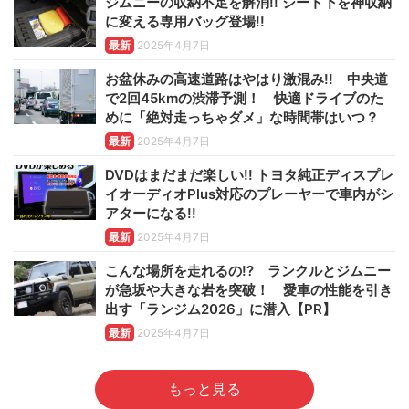
ジムニーの収納不足を解消!! シート下を神収納
に変える専用バッグ登場!!
最新
2025年4月7日
お盆休みの高速道路はやはり激混み!! 中央道
で2回45kmの渋滞予測！ 快適ドライブのた
めに「絶対走っちゃダメ」な時間帯はいつ？
最新
2025年4月7日
DVDはまだまだ楽しい!! トヨタ純正ディスプレ
イオーディオPlus対応のプレーヤーで車内がシ
アターになる!!
最新
2025年4月7日
こんな場所を走れるの!? ランクルとジムニー
が急坂や大きな岩を突破！ 愛車の性能を引き
出す「ランジム2026」に潜入【PR】
最新
2025年4月7日
もっと見る