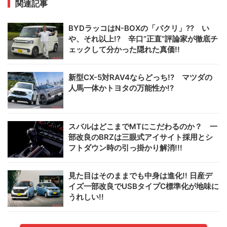
関連記事
BYDラッコはN-BOXの「パクリ」?? い
や、それ以上!? 辛口”正直”評論家が徹底チ
ェックして分かった隠れた真価!!
新型CX-5対RAV4ならどっち!? マツダの
人馬一体かトヨタの万能性か!?
スバルはどこまでMTにこだわるのか？ 一
部改良のBRZは三眼式アイサイト採用とシ
フトダウン時の引っ掛かり解消!!!
見た目はそのままでも中身は進化!! 日産デ
イズ一部改良でUSBタイプC標準化が地味に
うれしい!!