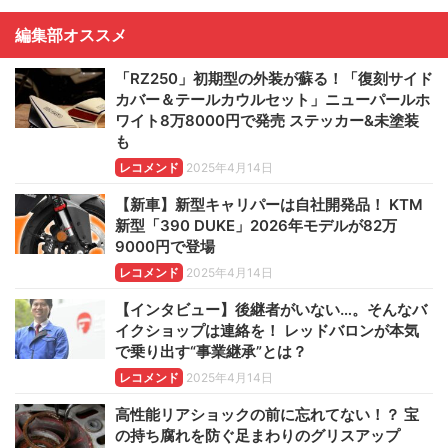
編集部オススメ
「RZ250」初期型の外装が蘇る！「復刻サイド
カバー＆テールカウルセット」ニューパールホ
ワイト8万8000円で発売 ステッカー&未塗装
も
レコメンド
2025年4月14日
【新車】新型キャリパーは自社開発品！ KTM
新型「390 DUKE」2026年モデルが82万
9000円で登場
レコメンド
2025年4月14日
【インタビュー】後継者がいない…。そんなバ
イクショップは連絡を！ レッドバロンが本気
で乗り出す“事業継承”とは？
レコメンド
2025年4月14日
高性能リアショックの前に忘れてない！？ 宝
の持ち腐れを防ぐ足まわりのグリスアップ