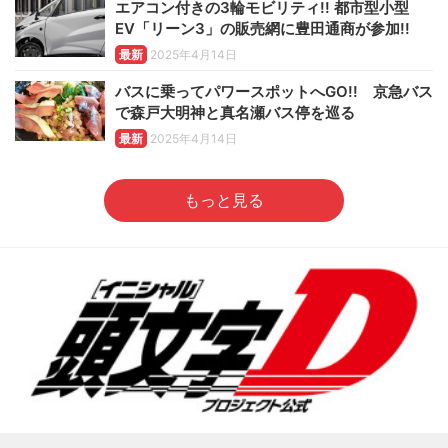
エアコン付きの3輪モビリティ!! 都市型小型
EV「リーン3」の販売網に豊田通商が参加!!
最新
2025年4月14日
バスに乗ってパワースポットへGO!! 京急バス
で森戸大明神と真名瀬バス停を巡る
最新
2025年4月14日
もっと見る