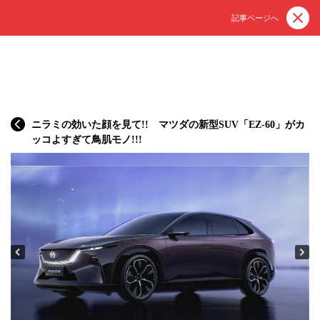
記事ページへ
ニラミの効いた顔を見て!! マツダの新型SUV「EZ-60」がカ
ッコよすぎて鳥肌モノ!!!