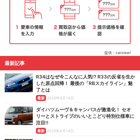
提供：carview!
最新記事
R34はなぜ今こんなに人気!? R33の反省を生か
した原点回帰！ 最後の「RBスカイライン」魅
了とは
最新
2025年4月14日
ダイハツムーヴ＆キャンバスが激進化！ セオ
リーとストライプのいいとこどり特別仕様車に
注目!!
最新
2025年4月14日