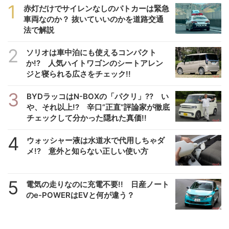
1
赤灯だけでサイレンなしのパトカーは緊急
車両なのか？ 抜いていいのかを道路交通
法で解説
2
ソリオは車中泊にも使えるコンパクト
か!? 人気ハイトワゴンのシートアレン
ジと寝られる広さをチェック!!
3
BYDラッコはN-BOXの「パクリ」?? い
や、それ以上!? 辛口”正直”評論家が徹底
チェックして分かった隠れた真価!!
4
ウォッシャー液は水道水で代用しちゃダ
メ!? 意外と知らない正しい使い方
5
電気の走りなのに充電不要!! 日産ノート
のe-POWERはEVと何が違う？