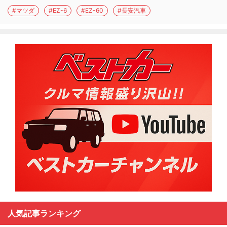
#マツダ
#EZ-6
#EZ-60
#長安汽車
人気記事ランキング