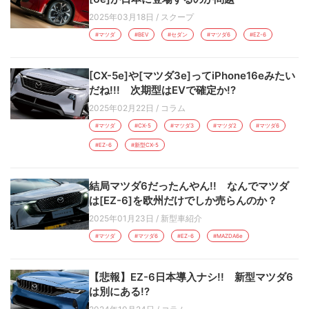
2025年03月18日
/
スクープ
#マツダ
#BEV
#セダン
#マツダ6
#EZ-6
[CX-5e]や[マツダ3e]ってiPhone16eみたい
だね!!! 次期型はEVで確定か!?
2025年02月22日
/
コラム
#マツダ
#CX-5
#マツダ3
#マツダ2
#マツダ6
#EZ-6
#新型CX-5
結局マツダ6だったんやん!! なんでマツダ
は[EZ-6]を欧州だけでしか売らんのか？
2025年01月23日
/
新型車紹介
#マツダ
#マツダ6
#EZ-6
#MAZDA6e
【悲報】EZ-6日本導入ナシ!! 新型マツダ6
は別にある!?