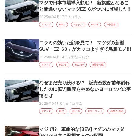
マジで日本市場導入頼む!! 新旗艦となるこ
と間違いないマツダEZ-6がついに登場した!!
2025年04月17日
/
コラム
#マツダ
#BEV
#セダン
#EZ-6
#中国車
ニラミの効いた顔を見て!! マツダの新型
SUV「EZ-60」がカッコよすぎて鳥肌モノ!!!
2025年04月14日
/
新型車紹介
#マツダ
#EZ-6
#EZ-60
#長安汽車
なぜまだ売り続ける!? 販売台数が前年割れ
したのに[EV]販売をやめないヨーロッパの事
情とは
2025年04月04日
/
コラム
#マツダ
#EV
#EZ-6
#ヨーロッパ
#MAZDA6e
マジで!? 革命的な[BEV]セダンのマツダ
[6e]が日本に登場するのか問題