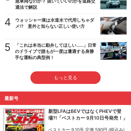
急車両なのか？ 抜いていいのかを道路交
通法で解説
4
ウォッシャー液は水道水で代用しちゃダ
メ!? 意外と知らない正しい使い方
5
「これは本当に勘弁してほしい……」日常
のドライブで誰もが一度は遭遇する身勝
手な運転の典型例！
もっと見る
最新号
新型LFAはBEVではなくPHEVで登
場?!「ベストカー 9月10日号発売！」
ベストカー 9.10号 定価 590円 (税込み)