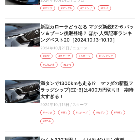
2024年10月24日
/
コラム
#マツダ
#マツダ6
#アテンザ
#EZ-6
新型カローラどうなる マツダ新鋭EZ-6 パッ
ソ＆ブーン後継登場？ ほか 人気記事ランキ
ングベスト20［2024.10.13-10.19］
2024年10月21日
/
ニュース
#新型
#スクープ
#カローラ
#ランキング
#人気記事
#EZ-6
満タンで1300kmも走る!? マツダの新型フ
ラッグシップ[EZ-6]は400万円切り!! 期待
大すぎる！
2024年10月15日
/
スクープ
#マツダ
#BEV
#スクープ
#セダン
#PHEV
#EZ-6
なんと320万円！ もはやガソリン車並