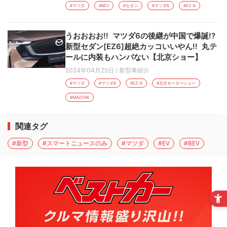
#マツダ
#BEV
#セダン
#マツダ6
#EZ-6
うおおおお!! マツダ6の後継が中国で爆誕!?
新型セダン[EZ6]超絶カッコいいやん!! 丸テ
ールに内装もハンパない【北京ショー】
2024年04月25日
/
新型車紹介
#マツダ
#マツダ6
#EZ-6
#北京モーターショー
#MAZDA6
関連タグ
#新型
#スマートニュースのみ
#マツダ
#EV
#BEV