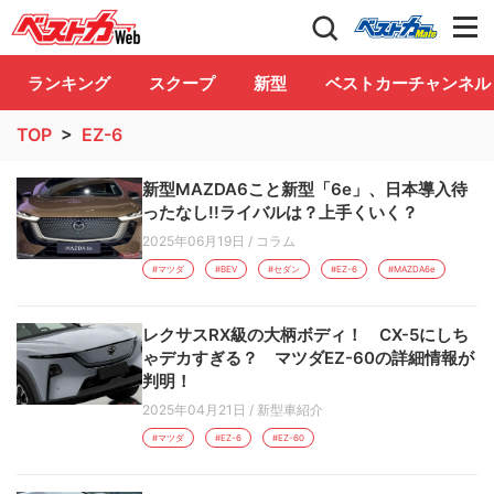
自動車情報誌「ベストカー」
Club
ランキング
スクープ
新型
ベストカーチャンネル
TOP
>
EZ-6
新型MAZDA6こと新型「6e」、日本導入待
ったなし!!ライバルは？上手くいく？
2025年06月19日
/
コラム
#マツダ
#BEV
#セダン
#EZ-6
#MAZDA6e
レクサスRX級の大柄ボディ！ CX-5にしち
ゃデカすぎる？ マツダEZ-60の詳細情報が
判明！
2025年04月21日
/
新型車紹介
#マツダ
#EZ-6
#EZ-60