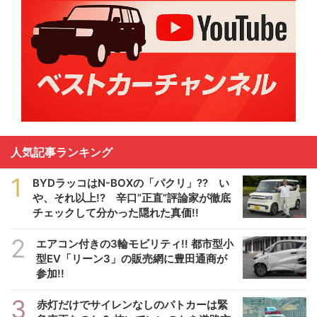
人気記事ランキング
1
BYDラッコはN-BOXの「パクリ」?? い
や、それ以上!? 辛口”正直”評論家が徹底
チェックして分かった隠れた真価!!
2
エアコン付きの3輪モビリティ!! 都市型小
型EV「リーン3」の販売網に豊田通商が
参加!!
3
赤灯だけでサイレンなしのパトカーは緊