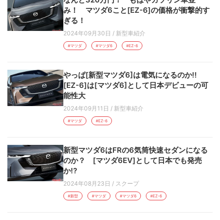
み！ マツダ6こと[EZ-6]の価格が衝撃的す
ぎる！
2024年09月30日
/
新型車紹介
#マツダ
#マツダ6
#EZ-6
やっぱ[新型マツダ6]は電気になるのか!!
[EZ-6]は[マツダ6]として日本デビューの可
能性大
2024年09月11日
/
新型車紹介
#マツダ
#EZ-6
新型マツダ6はFRの6気筒快速セダンになる
のか？ [マツダ6EV]として日本でも発売
か!?
2024年08月23日
/
スクープ
#新型
#マツダ
#マツダ6
#EZ-6