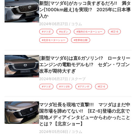
新型[マツダ6]がカッコ良すぎるだろ!! 満タ
ン[1000km超え]を実現!? 2025年に日本導
入か
2024年06月27日
/
コラム
#マツダ
#セダン
#海外のモーターショー
#EZ-6
#北京モーターショー
#世界初公開
[新型マツダ6]は直6ガソリン!? ロータリー
エンジンの電動モデルも!? セダン・ワゴン
改革が期待大すぎ
2024年06月27日
/
スクープ
#マツダ
#マツダ6
#アテンザ
#EZ-6
マツダ社長を現地で直撃!!! マツダはまだ中
国市場を諦めてない!! [EZ-6]登場の北京で
現地メディアインタビューからわかったこと
とは？【北京ショー】
2024年05月08日
/
コラム