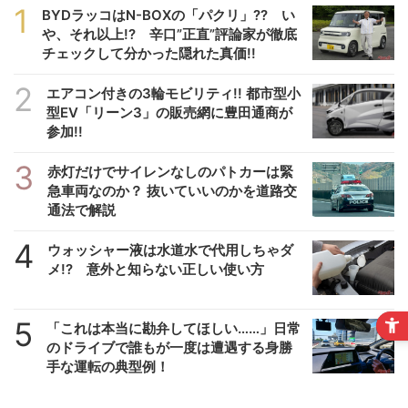
1
BYDラッコはN-BOXの「パクリ」?? い
や、それ以上!? 辛口”正直”評論家が徹底
チェックして分かった隠れた真価!!
2
エアコン付きの3輪モビリティ!! 都市型小
型EV「リーン3」の販売網に豊田通商が
参加!!
3
赤灯だけでサイレンなしのパトカーは緊
急車両なのか？ 抜いていいのかを道路交
通法で解説
4
ウォッシャー液は水道水で代用しちゃダ
メ!? 意外と知らない正しい使い方
5
「これは本当に勘弁してほしい……」日常
のドライブで誰もが一度は遭遇する身勝
手な運転の典型例！