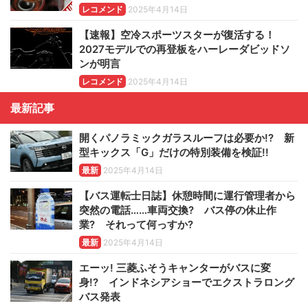
レコメンド
2025年4月14日
【速報】空冷スポーツスターが復活する！
2027モデルでの再登板をハーレーダビッドソ
ンが明言
レコメンド
2025年4月14日
最新記事
開くパノラミックガラスルーフは必要か!? 新
型キックス「G」だけの特別装備を検証!!
最新
2025年4月14日
【バス運転士日誌】休憩時間に運行管理者から
突然の電話……車両交換? バス停の休止作
業? それって何っすか?
最新
2025年4月14日
エーッ! 三菱ふそうキャンターがバスに変
身!? インドネシアショーでエクストラロング
バス発表