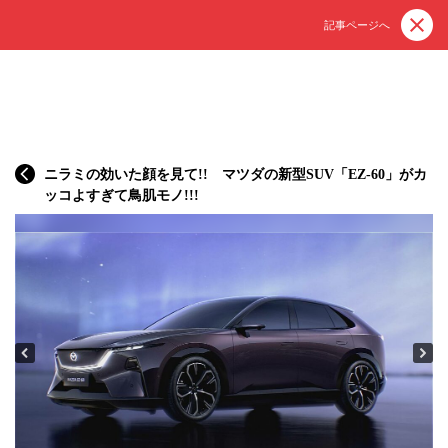
記事ページへ
ニラミの効いた顔を見て!! マツダの新型SUV「EZ-60」がカ
ッコよすぎて鳥肌モノ!!!