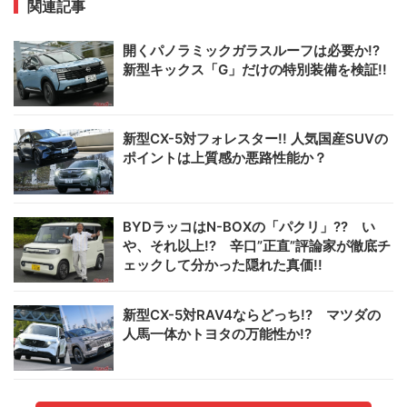
関連記事
開くパノラミックガラスルーフは必要か!?
新型キックス「G」だけの特別装備を検証!!
新型CX-5対フォレスター!! 人気国産SUVの
ポイントは上質感か悪路性能か？
BYDラッコはN-BOXの「パクリ」?? い
や、それ以上!? 辛口”正直”評論家が徹底チ
ェックして分かった隠れた真価!!
新型CX-5対RAV4ならどっち!? マツダの
人馬一体かトヨタの万能性か!?