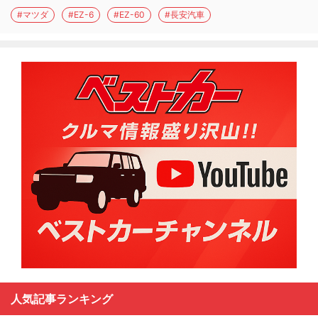
#マツダ
#EZ-6
#EZ-60
#長安汽車
人気記事ランキング