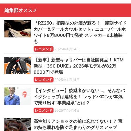
編集部オススメ
「RZ250」初期型の外装が蘇る！「復刻サイド
カバー＆テールカウルセット」ニューパールホ
ワイト8万8000円で発売 ステッカー&未塗装
も
レコメンド
2025年4月14日
【新車】新型キャリパーは自社開発品！ KTM
新型「390 DUKE」2026年モデルが82万
9000円で登場
レコメンド
2025年4月14日
【インタビュー】後継者がいない…。そんなバ
イクショップは連絡を！ レッドバロンが本気
で乗り出す“事業継承”とは？
レコメンド
2025年4月14日
高性能リアショックの前に忘れてない！？ 宝
の持ち腐れを防ぐ足まわりのグリスアップ