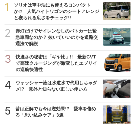
1
ソリオは車中泊にも使えるコンパクト
か!? 人気ハイトワゴンのシートアレンジ
と寝られる広さをチェック!!
2
赤灯だけでサイレンなしのパトカーは緊
急車両なのか？ 抜いていいのかを道路交
通法で解説
3
快適さの秘密は「ギヤ比」!! 最新CVT
で高速クルージングが激変したエブリイ
の巡航快適性
4
ウォッシャー液は水道水で代用しちゃダ
メ!? 意外と知らない正しい使い方
5
昔は正解でも今は逆効果!? 愛車を傷め
る「思い込みケア」3選