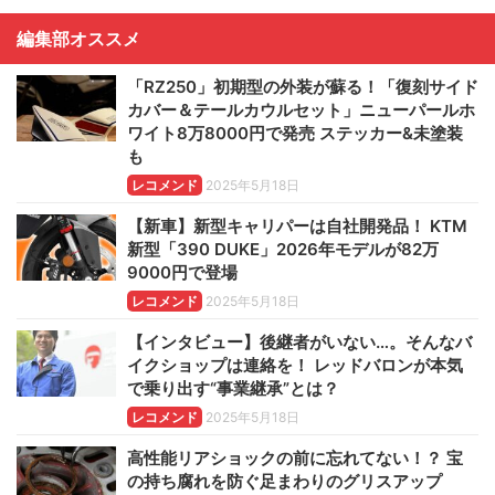
編集部オススメ
「RZ250」初期型の外装が蘇る！「復刻サイド
カバー＆テールカウルセット」ニューパールホ
ワイト8万8000円で発売 ステッカー&未塗装
も
レコメンド
2025年5月18日
【新車】新型キャリパーは自社開発品！ KTM
新型「390 DUKE」2026年モデルが82万
9000円で登場
レコメンド
2025年5月18日
【インタビュー】後継者がいない…。そんなバ
イクショップは連絡を！ レッドバロンが本気
で乗り出す“事業継承”とは？
レコメンド
2025年5月18日
高性能リアショックの前に忘れてない！？ 宝
の持ち腐れを防ぐ足まわりのグリスアップ