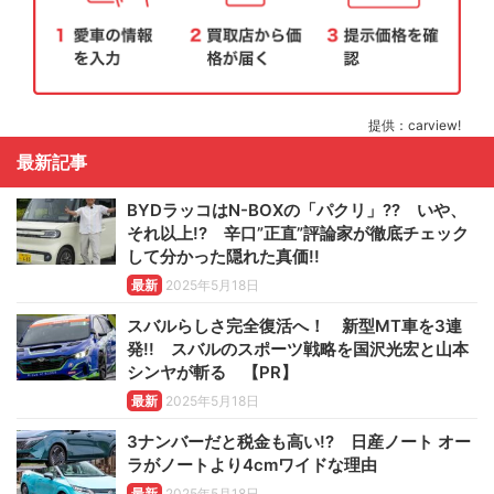
提供：carview!
最新記事
BYDラッコはN-BOXの「パクリ」?? いや、
それ以上!? 辛口”正直”評論家が徹底チェック
して分かった隠れた真価!!
最新
2025年5月18日
スバルらしさ完全復活へ！ 新型MT車を3連
発!! スバルのスポーツ戦略を国沢光宏と山本
シンヤが斬る 【PR】
最新
2025年5月18日
3ナンバーだと税金も高い!? 日産ノート オー
ラがノートより4cmワイドな理由
最新
2025年5月18日