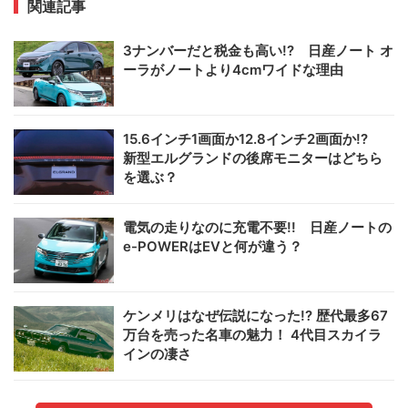
関連記事
3ナンバーだと税金も高い!? 日産ノート オ
ーラがノートより4cmワイドな理由
15.6インチ1画面か12.8インチ2画面か!?
新型エルグランドの後席モニターはどちら
を選ぶ？
電気の走りなのに充電不要!! 日産ノートの
e-POWERはEVと何が違う？
ケンメリはなぜ伝説になった!? 歴代最多67
万台を売った名車の魅力！ 4代目スカイラ
インの凄さ